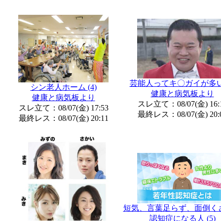
芸能人ってキ〇ガイが多
シン老人ホーム
(4)
健康と病気板より
健康と病気板より
スレ立て：08/07(金) 16:
スレ立て：08/07(金) 17:53
最終レス：08/07(金) 20:
最終レス：08/07(金) 20:11
短気、言葉足らず、面倒く
認知症になる人
(5)