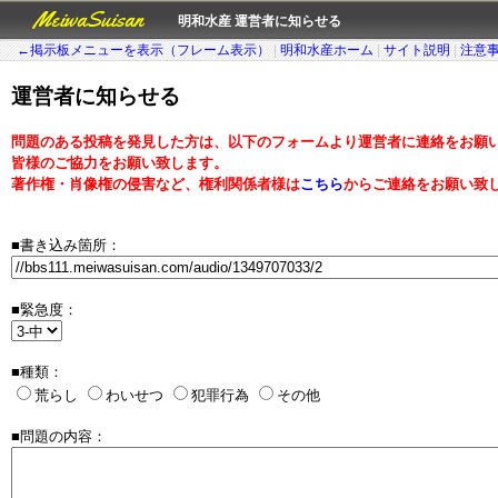
MeiwaSuisan
明和水産 運営者に知らせる
←掲示板メニューを表示（フレーム表示）
|
明和水産ホーム
|
サイト説明
|
注意
運営者に知らせる
問題のある投稿を発見した方は、以下のフォームより運営者に連絡をお願
皆様のご協力をお願い致します。
著作権・肖像権の侵害など、権利関係者様は
こちら
からご連絡をお願い致
■書き込み箇所：
■緊急度：
■種類：
荒らし
わいせつ
犯罪行為
その他
■問題の内容：