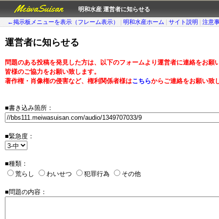
MeiwaSuisan
明和水産 運営者に知らせる
←掲示板メニューを表示（フレーム表示）
|
明和水産ホーム
|
サイト説明
|
注意
運営者に知らせる
問題のある投稿を発見した方は、以下のフォームより運営者に連絡をお願
皆様のご協力をお願い致します。
著作権・肖像権の侵害など、権利関係者様は
こちら
からご連絡をお願い致
■書き込み箇所：
■緊急度：
■種類：
荒らし
わいせつ
犯罪行為
その他
■問題の内容：