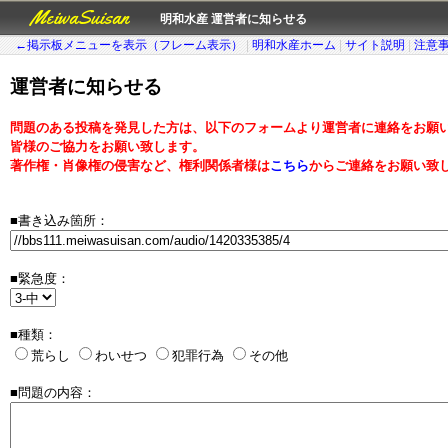
MeiwaSuisan
明和水産 運営者に知らせる
←掲示板メニューを表示（フレーム表示）
|
明和水産ホーム
|
サイト説明
|
注意
運営者に知らせる
問題のある投稿を発見した方は、以下のフォームより運営者に連絡をお願
皆様のご協力をお願い致します。
著作権・肖像権の侵害など、権利関係者様は
こちら
からご連絡をお願い致
■書き込み箇所：
■緊急度：
■種類：
荒らし
わいせつ
犯罪行為
その他
■問題の内容：