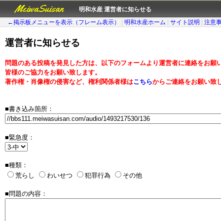
MeiwaSuisan
明和水産 運営者に知らせる
←掲示板メニューを表示（フレーム表示）
|
明和水産ホーム
|
サイト説明
|
注意
運営者に知らせる
問題のある投稿を発見した方は、以下のフォームより運営者に連絡をお願
皆様のご協力をお願い致します。
著作権・肖像権の侵害など、権利関係者様は
こちら
からご連絡をお願い致
■書き込み箇所：
■緊急度：
■種類：
荒らし
わいせつ
犯罪行為
その他
■問題の内容：