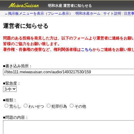
MeiwaSuisan
明和水産 運営者に知らせる
←掲示板メニューを表示（フレーム表示）
|
明和水産ホーム
|
サイト説明
|
注意
運営者に知らせる
問題のある投稿を発見した方は、以下のフォームより運営者に連絡をお願
皆様のご協力をお願い致します。
著作権・肖像権の侵害など、権利関係者様は
こちら
からご連絡をお願い致
■書き込み箇所：
■緊急度：
■種類：
荒らし
わいせつ
犯罪行為
その他
■問題の内容：