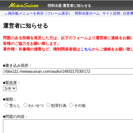
MeiwaSuisan
明和水産 運営者に知らせる
←掲示板メニューを表示（フレーム表示）
|
明和水産ホーム
|
サイト説明
|
注意
運営者に知らせる
問題のある投稿を発見した方は、以下のフォームより運営者に連絡をお願
皆様のご協力をお願い致します。
著作権・肖像権の侵害など、権利関係者様は
こちら
からご連絡をお願い致
■書き込み箇所：
■緊急度：
■種類：
荒らし
わいせつ
犯罪行為
その他
■問題の内容：