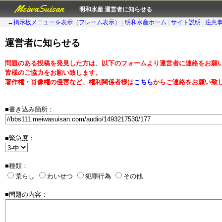
MeiwaSuisan
明和水産 運営者に知らせる
←掲示板メニューを表示（フレーム表示）
|
明和水産ホーム
|
サイト説明
|
注意
運営者に知らせる
問題のある投稿を発見した方は、以下のフォームより運営者に連絡をお願
皆様のご協力をお願い致します。
著作権・肖像権の侵害など、権利関係者様は
こちら
からご連絡をお願い致
■書き込み箇所：
■緊急度：
■種類：
荒らし
わいせつ
犯罪行為
その他
■問題の内容：