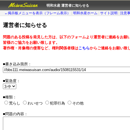
MeiwaSuisan
明和水産 運営者に知らせる
←掲示板メニューを表示（フレーム表示）
|
明和水産ホーム
|
サイト説明
|
注意
運営者に知らせる
問題のある投稿を発見した方は、以下のフォームより運営者に連絡をお願
皆様のご協力をお願い致します。
著作権・肖像権の侵害など、権利関係者様は
こちら
からご連絡をお願い致
■書き込み箇所：
■緊急度：
■種類：
荒らし
わいせつ
犯罪行為
その他
■問題の内容：