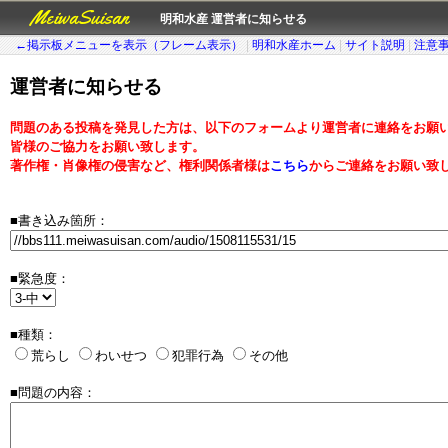
MeiwaSuisan
明和水産 運営者に知らせる
←掲示板メニューを表示（フレーム表示）
|
明和水産ホーム
|
サイト説明
|
注意
運営者に知らせる
問題のある投稿を発見した方は、以下のフォームより運営者に連絡をお願
皆様のご協力をお願い致します。
著作権・肖像権の侵害など、権利関係者様は
こちら
からご連絡をお願い致
■書き込み箇所：
■緊急度：
■種類：
荒らし
わいせつ
犯罪行為
その他
■問題の内容：