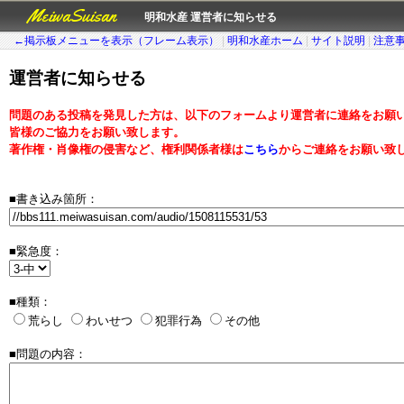
MeiwaSuisan
明和水産 運営者に知らせる
←掲示板メニューを表示（フレーム表示）
|
明和水産ホーム
|
サイト説明
|
注意
運営者に知らせる
問題のある投稿を発見した方は、以下のフォームより運営者に連絡をお願
皆様のご協力をお願い致します。
著作権・肖像権の侵害など、権利関係者様は
こちら
からご連絡をお願い致
■書き込み箇所：
■緊急度：
■種類：
荒らし
わいせつ
犯罪行為
その他
■問題の内容：