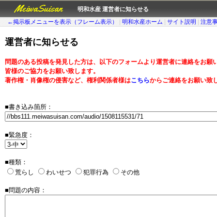
MeiwaSuisan
明和水産 運営者に知らせる
←掲示板メニューを表示（フレーム表示）
|
明和水産ホーム
|
サイト説明
|
注意
運営者に知らせる
問題のある投稿を発見した方は、以下のフォームより運営者に連絡をお願
皆様のご協力をお願い致します。
著作権・肖像権の侵害など、権利関係者様は
こちら
からご連絡をお願い致
■書き込み箇所：
■緊急度：
■種類：
荒らし
わいせつ
犯罪行為
その他
■問題の内容：