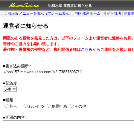
MeiwaSuisan
明和水産 運営者に知らせる
←掲示板メニューを表示（フレーム表示）
|
明和水産ホーム
|
サイト説明
|
注意
運営者に知らせる
問題のある投稿を発見した方は、以下のフォームより運営者に連絡をお願
皆様のご協力をお願い致します。
著作権・肖像権の侵害など、権利関係者様は
こちら
からご連絡をお願い致
■書き込み箇所：
■緊急度：
■種類：
荒らし
わいせつ
犯罪行為
その他
■問題の内容：