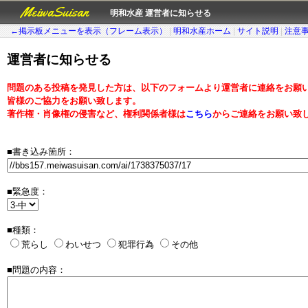
MeiwaSuisan
明和水産 運営者に知らせる
←掲示板メニューを表示（フレーム表示）
|
明和水産ホーム
|
サイト説明
|
注意
運営者に知らせる
問題のある投稿を発見した方は、以下のフォームより運営者に連絡をお願
皆様のご協力をお願い致します。
著作権・肖像権の侵害など、権利関係者様は
こちら
からご連絡をお願い致
■書き込み箇所：
■緊急度：
■種類：
荒らし
わいせつ
犯罪行為
その他
■問題の内容：