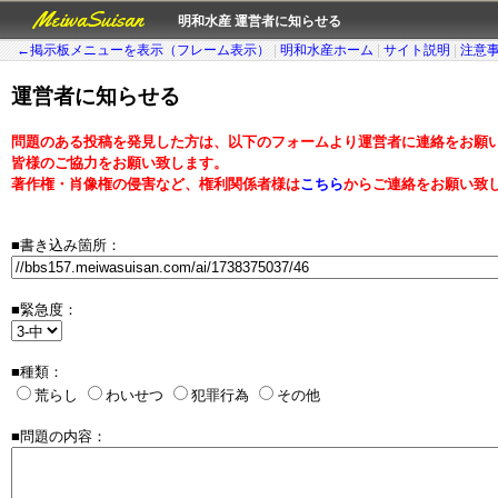
MeiwaSuisan
明和水産 運営者に知らせる
←掲示板メニューを表示（フレーム表示）
|
明和水産ホーム
|
サイト説明
|
注意
運営者に知らせる
問題のある投稿を発見した方は、以下のフォームより運営者に連絡をお願
皆様のご協力をお願い致します。
著作権・肖像権の侵害など、権利関係者様は
こちら
からご連絡をお願い致
■書き込み箇所：
■緊急度：
■種類：
荒らし
わいせつ
犯罪行為
その他
■問題の内容：