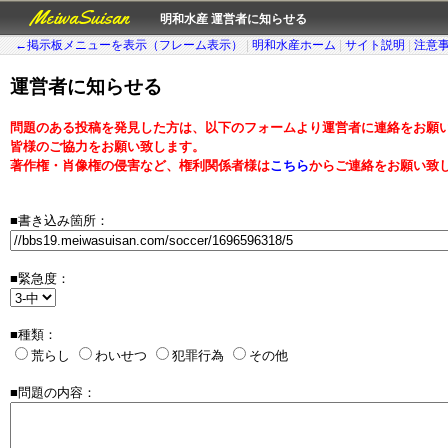
MeiwaSuisan
明和水産 運営者に知らせる
←掲示板メニューを表示（フレーム表示）
|
明和水産ホーム
|
サイト説明
|
注意
運営者に知らせる
問題のある投稿を発見した方は、以下のフォームより運営者に連絡をお願
皆様のご協力をお願い致します。
著作権・肖像権の侵害など、権利関係者様は
こちら
からご連絡をお願い致
■書き込み箇所：
■緊急度：
■種類：
荒らし
わいせつ
犯罪行為
その他
■問題の内容：