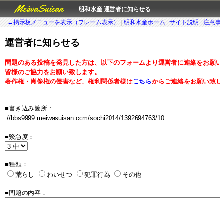
MeiwaSuisan
明和水産 運営者に知らせる
←掲示板メニューを表示（フレーム表示）
|
明和水産ホーム
|
サイト説明
|
注意
運営者に知らせる
問題のある投稿を発見した方は、以下のフォームより運営者に連絡をお願
皆様のご協力をお願い致します。
著作権・肖像権の侵害など、権利関係者様は
こちら
からご連絡をお願い致
■書き込み箇所：
■緊急度：
■種類：
荒らし
わいせつ
犯罪行為
その他
■問題の内容：