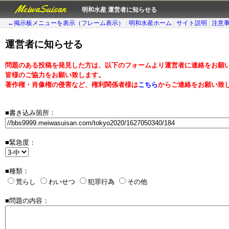
MeiwaSuisan
明和水産 運営者に知らせる
←掲示板メニューを表示（フレーム表示）
|
明和水産ホーム
|
サイト説明
|
注意
運営者に知らせる
問題のある投稿を発見した方は、以下のフォームより運営者に連絡をお願
皆様のご協力をお願い致します。
著作権・肖像権の侵害など、権利関係者様は
こちら
からご連絡をお願い致
■書き込み箇所：
■緊急度：
■種類：
荒らし
わいせつ
犯罪行為
その他
■問題の内容：