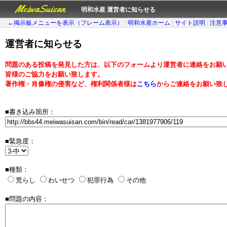
MeiwaSuisan
明和水産 運営者に知らせる
←掲示板メニューを表示（フレーム表示）
|
明和水産ホーム
|
サイト説明
|
注意
運営者に知らせる
問題のある投稿を発見した方は、以下のフォームより運営者に連絡をお願
皆様のご協力をお願い致します。
著作権・肖像権の侵害など、権利関係者様は
こちら
からご連絡をお願い致
■書き込み箇所：
■緊急度：
■種類：
荒らし
わいせつ
犯罪行為
その他
■問題の内容：