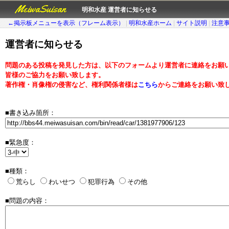
MeiwaSuisan
明和水産 運営者に知らせる
←掲示板メニューを表示（フレーム表示）
|
明和水産ホーム
|
サイト説明
|
注意
運営者に知らせる
問題のある投稿を発見した方は、以下のフォームより運営者に連絡をお願
皆様のご協力をお願い致します。
著作権・肖像権の侵害など、権利関係者様は
こちら
からご連絡をお願い致
■書き込み箇所：
■緊急度：
■種類：
荒らし
わいせつ
犯罪行為
その他
■問題の内容：