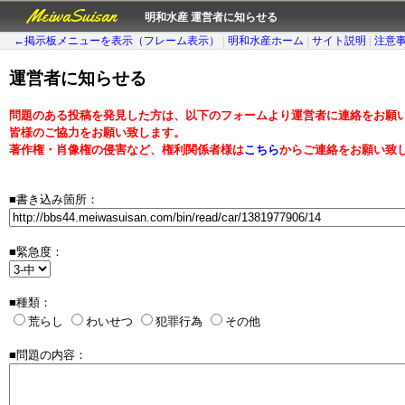
MeiwaSuisan
明和水産 運営者に知らせる
←掲示板メニューを表示（フレーム表示）
|
明和水産ホーム
|
サイト説明
|
注意
運営者に知らせる
問題のある投稿を発見した方は、以下のフォームより運営者に連絡をお願
皆様のご協力をお願い致します。
著作権・肖像権の侵害など、権利関係者様は
こちら
からご連絡をお願い致
■書き込み箇所：
■緊急度：
■種類：
荒らし
わいせつ
犯罪行為
その他
■問題の内容：