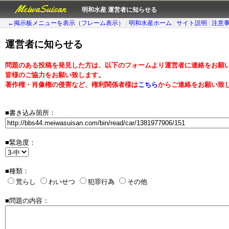
MeiwaSuisan
明和水産 運営者に知らせる
←掲示板メニューを表示（フレーム表示）
|
明和水産ホーム
|
サイト説明
|
注意
運営者に知らせる
問題のある投稿を発見した方は、以下のフォームより運営者に連絡をお願
皆様のご協力をお願い致します。
著作権・肖像権の侵害など、権利関係者様は
こちら
からご連絡をお願い致
■書き込み箇所：
■緊急度：
■種類：
荒らし
わいせつ
犯罪行為
その他
■問題の内容：