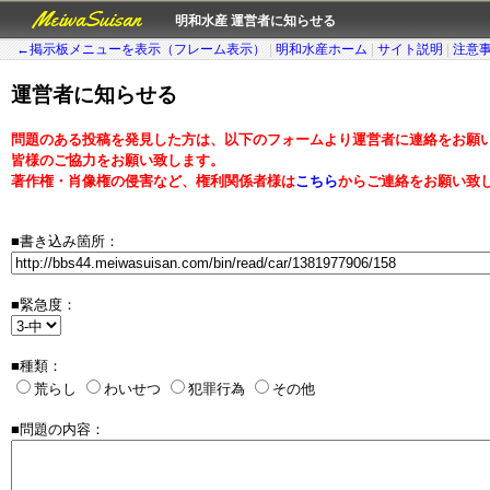
MeiwaSuisan
明和水産 運営者に知らせる
←掲示板メニューを表示（フレーム表示）
|
明和水産ホーム
|
サイト説明
|
注意
運営者に知らせる
問題のある投稿を発見した方は、以下のフォームより運営者に連絡をお願
皆様のご協力をお願い致します。
著作権・肖像権の侵害など、権利関係者様は
こちら
からご連絡をお願い致
■書き込み箇所：
■緊急度：
■種類：
荒らし
わいせつ
犯罪行為
その他
■問題の内容：