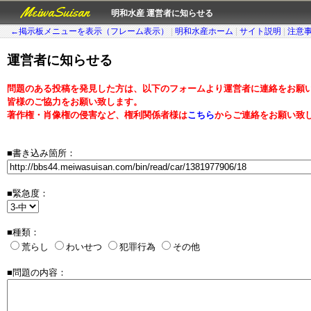
MeiwaSuisan
明和水産 運営者に知らせる
←掲示板メニューを表示（フレーム表示）
|
明和水産ホーム
|
サイト説明
|
注意
運営者に知らせる
問題のある投稿を発見した方は、以下のフォームより運営者に連絡をお願
皆様のご協力をお願い致します。
著作権・肖像権の侵害など、権利関係者様は
こちら
からご連絡をお願い致
■書き込み箇所：
■緊急度：
■種類：
荒らし
わいせつ
犯罪行為
その他
■問題の内容：