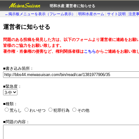
MeiwaSuisan
明和水産 運営者に知らせる
←掲示板メニューを表示（フレーム表示）
|
明和水産ホーム
|
サイト説明
|
注意
運営者に知らせる
問題のある投稿を発見した方は、以下のフォームより運営者に連絡をお願
皆様のご協力をお願い致します。
著作権・肖像権の侵害など、権利関係者様は
こちら
からご連絡をお願い致
■書き込み箇所：
■緊急度：
■種類：
荒らし
わいせつ
犯罪行為
その他
■問題の内容：