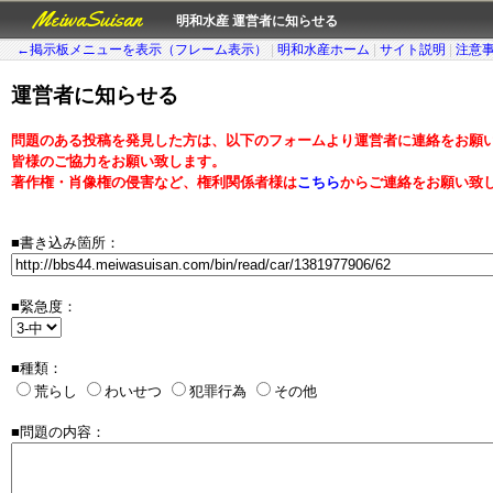
MeiwaSuisan
明和水産 運営者に知らせる
←掲示板メニューを表示（フレーム表示）
|
明和水産ホーム
|
サイト説明
|
注意
運営者に知らせる
問題のある投稿を発見した方は、以下のフォームより運営者に連絡をお願
皆様のご協力をお願い致します。
著作権・肖像権の侵害など、権利関係者様は
こちら
からご連絡をお願い致
■書き込み箇所：
■緊急度：
■種類：
荒らし
わいせつ
犯罪行為
その他
■問題の内容：