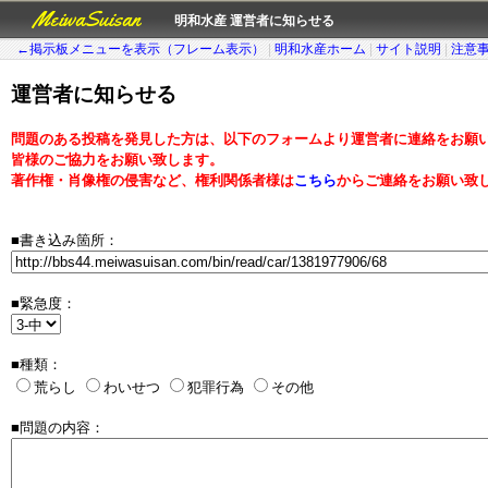
MeiwaSuisan
明和水産 運営者に知らせる
←掲示板メニューを表示（フレーム表示）
|
明和水産ホーム
|
サイト説明
|
注意
運営者に知らせる
問題のある投稿を発見した方は、以下のフォームより運営者に連絡をお願
皆様のご協力をお願い致します。
著作権・肖像権の侵害など、権利関係者様は
こちら
からご連絡をお願い致
■書き込み箇所：
■緊急度：
■種類：
荒らし
わいせつ
犯罪行為
その他
■問題の内容：