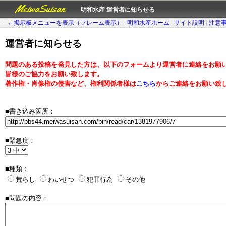
MeiwaSuisan
明和水産 運営者に知らせる
←掲示板メニューを表示（フレーム表示）
|
明和水産ホーム
|
サイト説明
|
注意
運営者に知らせる
問題のある投稿を発見した方は、以下のフォームより運営者に連絡をお願
皆様のご協力をお願い致します。
著作権・肖像権の侵害など、権利関係者様は
こちら
からご連絡をお願い致
■書き込み箇所：
■緊急度：
■種類：
荒らし
わいせつ
犯罪行為
その他
■問題の内容：