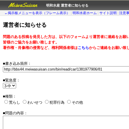
MeiwaSuisan
明和水産 運営者に知らせる
←掲示板メニューを表示（フレーム表示）
|
明和水産ホーム
|
サイト説明
|
注意
運営者に知らせる
問題のある投稿を発見した方は、以下のフォームより運営者に連絡をお願
皆様のご協力をお願い致します。
著作権・肖像権の侵害など、権利関係者様は
こちら
からご連絡をお願い致
■書き込み箇所：
■緊急度：
■種類：
荒らし
わいせつ
犯罪行為
その他
■問題の内容：