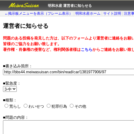
MeiwaSuisan
明和水産 運営者に知らせる
←掲示板メニューを表示（フレーム表示）
|
明和水産ホーム
|
サイト説明
|
注意
運営者に知らせる
問題のある投稿を発見した方は、以下のフォームより運営者に連絡をお願
皆様のご協力をお願い致します。
著作権・肖像権の侵害など、権利関係者様は
こちら
からご連絡をお願い致
■書き込み箇所：
■緊急度：
■種類：
荒らし
わいせつ
犯罪行為
その他
■問題の内容：