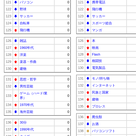
121
パソコン
0
121
携帯電話
122
野球
0
122
飛行機
123
サッカー
0
123
サッカー
124
自転車
0
124
スポーツ総合
125
飛行機
0
125
マンガ
126
雑誌
0
126
本
127
1960年代
0
127
映画
128
Flash
128
洋楽
0
129
格闘技
129
楽器・作曲
0
130
電気製品
130
建物
0
131
モノ/持ち物
131
思想・哲学
0
132
インターネット
132
男性芸能
0
133
民族と国家
ゲーム（ハード/業
133
0
界）
134
建物
134
1970年代
0
135
プロレス
135
海外芸能
0
136
爬虫類
136
30分
0
137
お酒
137
1990年代
0
138
パソコンソフト