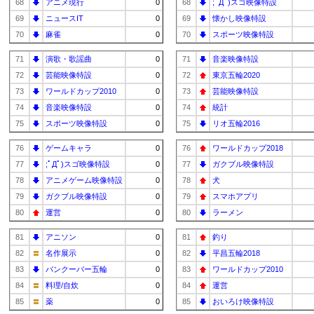
68
アニメ現行
0
68
;ﾟДﾟ)スゴ映像特設
69
ニュースIT
0
69
懐かし映像特設
70
麻雀
0
70
スポーツ映像特設
71
演歌・歌謡曲
0
71
音楽映像特設
72
芸能映像特設
0
72
東京五輪2020
73
ワールドカップ2010
0
73
芸能映像特設
74
音楽映像特設
0
74
統計
75
スポーツ映像特設
0
75
リオ五輪2016
76
ゲームキャラ
0
76
ワールドカップ2018
77
;ﾟДﾟ)スゴ映像特設
0
77
ガクブル映像特設
78
アニメゲーム映像特設
0
78
犬
79
ガクブル映像特設
0
79
スマホアプリ
80
運営
0
80
ラーメン
81
アニソン
0
81
釣り
82
名作展示
0
82
平昌五輪2018
83
バンクーバー五輪
0
83
ワールドカップ2010
84
料理/自炊
0
84
運営
85
薬
0
85
おいろけ映像特設