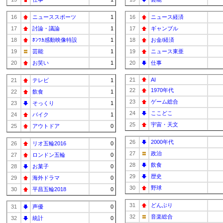
16
ニューススポーツ
1
16
ニュース経済
17
討論・議論
1
17
ギャンブル
18
ﾎﾝﾜｶ感動映像特設
1
18
お金/経済
19
芸能
1
19
ニュース東亜
20
お笑い
1
20
仕事
21
AI
21
テレビ
1
22
1970年代
22
飲食
1
23
ゲーム総合
23
そっくり
1
24
ここどこ
24
バイク
1
25
宇宙・天文
25
アウトドア
0
26
2000年代
26
リオ五輪2016
0
27
政治
27
ロンドン五輪
0
28
飲食
28
お菓子
0
29
歴史
29
海外ドラマ
0
30
野球
30
平昌五輪2018
0
31
どんぶり
31
声優
0
32
音楽総合
32
統計
0