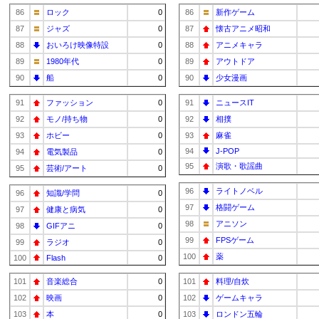
86
ロック
0
86
新作ゲーム
87
ジャズ
0
87
懐古アニメ昭和
88
おいろけ映像特設
0
88
アニメキャラ
89
1980年代
0
89
アウトドア
90
船
0
90
少女漫画
91
ファッション
0
91
ニュースIT
92
モノ/持ち物
0
92
相撲
93
ホビー
0
93
麻雀
94
J-POP
94
電気製品
0
95
演歌・歌謡曲
95
芸術/アート
0
96
ライトノベル
96
知識/学問
0
97
格闘ゲーム
97
健康と病気
0
98
アニソン
98
GIFアニ
0
99
FPSゲーム
99
ラジオ
0
100
薬
100
Flash
0
101
音楽総合
0
101
料理/自炊
102
映画
0
102
ゲームキャラ
103
本
0
103
ロンドン五輪