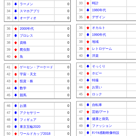
33
時計
33
ラーメン
0
34
1980年代
34
スマホアプリ
0
35
デザイン
35
オーディオ
0
36
オカルト
36
2000年代
0
37
1990年代
37
プロレス
0
38
地域
38
資格
0
39
レトロゲーム
39
爬虫類
0
40
洋楽
40
魚
0
41
そっくり
41
ゲーセン・アーケード
0
42
ホビー
42
宇宙・天文
0
43
特撮
43
投資・株
0
44
お笑い
44
数学
0
45
ロック
45
競馬
0
46
自転車
46
お酒
0
47
芸術/アート
47
アクセサリー
0
48
健康と病気
48
フィギュア
0
49
ファッション
49
東京五輪2020
0
50
ﾎﾝﾜｶ感動映像特設
50
ワールドカップ2018
0