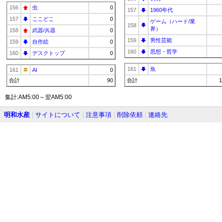
156
虫
0
157
1960年代
157
ここどこ
0
ゲーム（ハード/業
158
界）
158
武器/兵器
0
159
男性芸能
159
自作絵
0
160
思想・哲学
160
デスクトップ
0
161
魚
161
AI
0
合計
90
合計
1
集計:AM5:00～翌AM5:00
明和水産
|
サイトについて
|
注意事項
|
削除依頼
|
連絡先