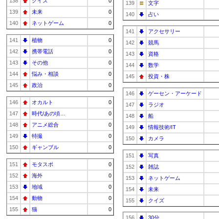
138
クイズ
0
139
文字
139
未来
0
140
占い
140
ネットゲーム
0
141
アクセサリー
141
植物
0
142
競馬
142
携帯電話
0
143
資格
143
その他
0
144
数学
144
悩み・相談
0
145
投資・株
145
政治
0
146
ゲーセン・アーケード
146
オカルト
0
147
ラジオ
147
時代/あの頃…
0
148
船
148
アニメ総合
0
149
情報技術/IT
149
特撮
0
150
カメラ
150
ギャンブル
0
151
写真
151
モタスポ
0
152
雑誌
152
海外
0
153
ネットゲーム
153
地域
0
154
未来
154
動物
0
155
クイズ
155
猫
0
156
30分