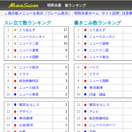
MeiwaSuisan
明和水産 板ランキング
←掲示板メニューを表示（フレーム表示）
|
明和水産ホーム
|
サイト説明
|
注意
スレ立て数ランキング
書きこみ数ランキング
1
とりあえず
17
1
とりあえず
2
ニュースエンタメ
16
2
ニュースエンタメ
3
ニュース二面
10
3
ニュース速報
4
ニュース速報
8
4
ニュース二面
5
ニュース国際
7
5
ニュース政治
6
ニュース政治
5
6
バイク
7
ドラマ
5
7
ドラマ
8
総合映像特設
3
8
ニュース国際
9
ニュース経済
2
9
車/自動車
10
ニュース東亜
2
10
討論・議論
11
爆笑/おもしろ
2
11
爆笑/おもしろ
12
デザイン
1
12
テレビ
13
車/自動車
1
13
総合映像特設
14
お金/経済
1
14
ニューススポーツ
15
仕事
1
15
芸能