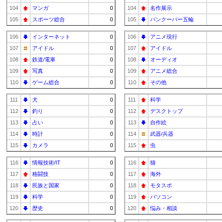
104
マンガ
0
104
名作展示
105
スポーツ総合
0
105
バンクーバー五輪
106
インターネット
0
106
アニメ現行
107
アイドル
0
107
アイドル
108
鉄道/電車
0
108
オーディオ
109
写真
0
109
アニメ総合
110
ゲーム総合
0
110
その他
111
犬
0
111
科学
112
釣り
0
112
デスクトップ
113
占い
0
113
自作絵
114
時計
0
114
武器/兵器
115
カメラ
0
115
虫
116
情報技術/IT
0
116
猫
117
格闘技
0
117
海外
118
民族と国家
0
118
モタスポ
119
科学
0
119
パソコン
120
歴史
0
120
悩み・相談