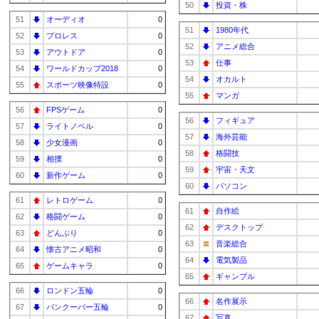
50
投資・株
51
オーディオ
0
51
1980年代
52
プロレス
0
52
アニメ総合
53
アウトドア
0
53
仕事
54
ワールドカップ2018
0
54
オカルト
55
スポーツ映像特設
0
55
マンガ
56
FPSゲーム
0
56
フィギュア
57
ライトノベル
0
57
海外芸能
58
少女漫画
0
58
格闘技
59
相撲
0
59
宇宙・天文
60
新作ゲーム
0
60
パソコン
61
レトロゲーム
0
61
自作絵
62
格闘ゲーム
0
62
デスクトップ
63
どんぶり
0
63
音楽総合
64
懐古アニメ昭和
0
64
電気製品
65
ゲームキャラ
0
65
ギャンブル
66
ロンドン五輪
0
66
名作展示
67
バンクーバー五輪
0
67
写真