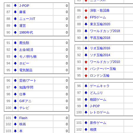
85
ニュースIT
86
J-POP
0
86
演歌・歌謡曲
87
麻雀
0
87
FPSゲーム
88
ニュースIT
0
88
東京五輪2020
89
運営
0
89
ワールドカップ2018
90
1980年代
0
90
平昌五輪2018
91
爬虫類
0
91
リオ五輪2016
92
お金/経済
0
92
ソチ五輪2014
93
モノ/持ち物
0
93
ワールドカップ2010
94
ホビー
0
94
バンクーバー五輪
95
電気製品
0
95
ロンドン五輪
96
芸術/アート
0
96
ゲームキャラ
97
知識/学問
0
97
どんぶり
98
仕事
0
98
格闘ゲーム
99
GIFアニ
0
99
J-POP
100
テレビ
0
100
レトロゲーム
101
Flash
0
101
新作ゲーム
102
映画
0
102
相撲
103
本
0