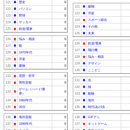
121
歴史
0
121
建物
122
パソコン
0
122
洋楽
123
野球
0
123
スポーツ総合
124
サッカー
0
124
その他
125
鉄道/電車
0
125
未来
126
悩み・相談
0
126
鉄道/電車
127
船
0
127
飛行機
128
1970年代
0
128
悩み・相談
129
洋楽
0
129
デザイン
130
建物
0
130
ここどこ
131
思想・哲学
0
131
虫
132
男性芸能
0
132
猫
ゲーム（ハード/業
133
0
界）
133
動物
134
1960年代
0
134
海外
135
30分
0
135
時代/あの頃…
136
海外芸能
0
136
GIFアニ
137
1990年代
0
137
ネットゲーム