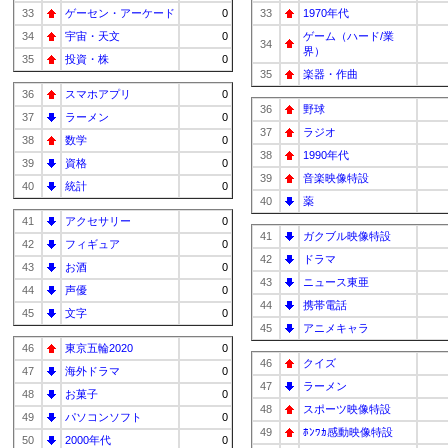
33
ゲーセン・アーケード
0
33
1970年代
34
宇宙・天文
0
ゲーム（ハード/業
34
界）
35
投資・株
0
35
楽器・作曲
36
スマホアプリ
0
36
野球
37
ラーメン
0
37
ラジオ
38
数学
0
38
1990年代
39
資格
0
39
音楽映像特設
40
統計
0
40
薬
41
アクセサリー
0
41
ガクブル映像特設
42
フィギュア
0
42
ドラマ
43
お酒
0
43
ニュース東亜
44
声優
0
44
携帯電話
45
文字
0
45
アニメキャラ
46
東京五輪2020
0
46
クイズ
47
海外ドラマ
0
47
ラーメン
48
お菓子
0
48
スポーツ映像特設
49
パソコンソフト
0
49
ﾎﾝﾜｶ感動映像特設
50
2000年代
0