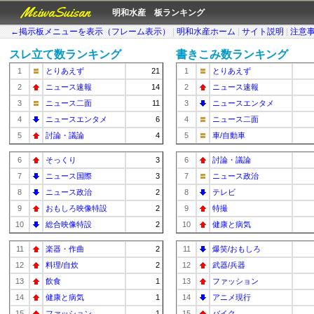
MeiwaSuisan
明和水産 板ランキング
←掲示板メニューを表示（フレーム表示）
|
明和水産ホーム
|
サイト説明
|
注意
スレ立て数ランキング
書きこみ数ランキング
1
とりあえず
21
1
とりあえず
2
ニュース速報
14
2
ニュース速報
3
ニュース二面
11
3
ニュースエンタメ
4
ニュースエンタメ
6
4
ニュース二面
5
討論・議論
4
5
車/自動車
6
そっくり
3
6
討論・議論
7
ニュース国際
3
7
ニュース政治
8
ニュース政治
2
8
テレビ
9
おもしろ映像特設
2
9
特撮
10
総合映像特設
2
10
健康と病気
11
楽器・作曲
2
11
爆笑/おもしろ
12
料理/自炊
2
12
武器/兵器
13
飲食
1
13
ファッション
14
健康と病気
1
14
アニメ現行
15
ファッション
1
15
バイク