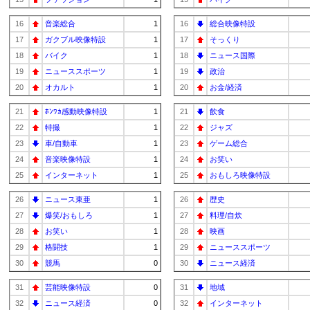
16
音楽総合
1
16
総合映像特設
17
ガクブル映像特設
1
17
そっくり
18
バイク
1
18
ニュース国際
19
ニューススポーツ
1
19
政治
20
オカルト
1
20
お金/経済
21
ﾎﾝﾜｶ感動映像特設
1
21
飲食
22
特撮
1
22
ジャズ
23
車/自動車
1
23
ゲーム総合
24
音楽映像特設
1
24
お笑い
25
インターネット
1
25
おもしろ映像特設
26
ニュース東亜
1
26
歴史
27
爆笑/おもしろ
1
27
料理/自炊
28
お笑い
1
28
映画
29
格闘技
1
29
ニューススポーツ
30
競馬
0
30
ニュース経済
31
芸能映像特設
0
31
地域
32
ニュース経済
0
32
インターネット