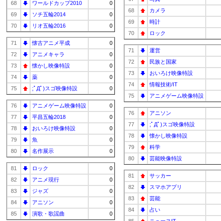
68
ワールドカップ2010
0
68
カメラ
69
ソチ五輪2014
0
69
時計
70
リオ五輪2016
0
70
ロック
71
懐古アニメ平成
0
71
運営
72
アニメキャラ
0
72
民族と国家
73
懐かし映像特設
0
73
おいろけ映像特設
74
薬
0
74
情報技術/IT
75
;ﾟДﾟ)スゴ映像特設
0
75
アニメゲーム映像特設
76
アニメゲーム映像特設
0
76
アニソン
77
平昌五輪2018
0
77
;ﾟДﾟ)スゴ映像特設
78
おいろけ映像特設
0
78
懐かし映像特設
79
魚
0
79
科学
80
名作展示
0
80
芸能映像特設
81
ロック
0
81
サッカー
82
アニメ現行
0
82
スマホアプリ
83
ジャズ
0
83
芸能
84
アニソン
0
84
占い
85
演歌・歌謡曲
0