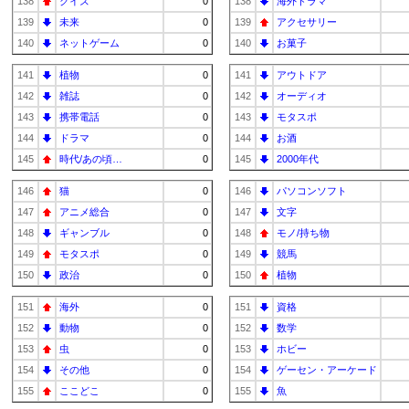
138
クイズ
0
138
海外ドラマ
139
未来
0
139
アクセサリー
140
ネットゲーム
0
140
お菓子
141
植物
0
141
アウトドア
142
雑誌
0
142
オーディオ
143
携帯電話
0
143
モタスポ
144
ドラマ
0
144
お酒
145
時代/あの頃…
0
145
2000年代
146
猫
0
146
パソコンソフト
147
アニメ総合
0
147
文字
148
ギャンブル
0
148
モノ/持ち物
149
モタスポ
0
149
競馬
150
政治
0
150
植物
151
海外
0
151
資格
152
動物
0
152
数学
153
虫
0
153
ホビー
154
その他
0
154
ゲーセン・アーケード
155
ここどこ
0
155
魚