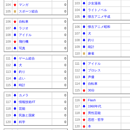
103
少女漫画
104
マンガ
0
104
ライトノベル
105
スポーツ総合
0
105
懐古アニメ平成
106
自転車
0
106
懐古アニメ昭和
107
ラジオ
0
107
犬
108
アイドル
0
108
釣り
109
飛行機
0
109
統計
110
写真
0
110
麻雀
111
ゲーム総合
0
111
アイドル
112
犬
0
112
プロレス
113
釣り
0
113
声優
114
占い
0
114
自転車
115
時計
0
115
30分
116
カメラ
0
116
Flash
117
情報技術/IT
0
117
1960年代
118
芸能
0
118
男性芸能
119
民族と国家
0
119
思想・哲学
120
科学
0
120
本