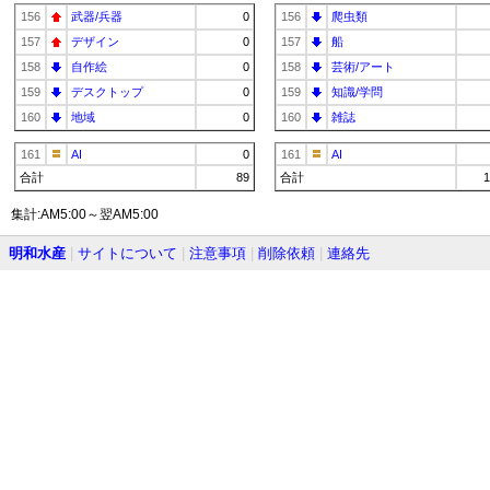
156
武器/兵器
0
156
爬虫類
157
デザイン
0
157
船
158
自作絵
0
158
芸術/アート
159
デスクトップ
0
159
知識/学問
160
地域
0
160
雑誌
161
AI
0
161
AI
合計
89
合計
1
集計:AM5:00～翌AM5:00
明和水産
|
サイトについて
|
注意事項
|
削除依頼
|
連絡先