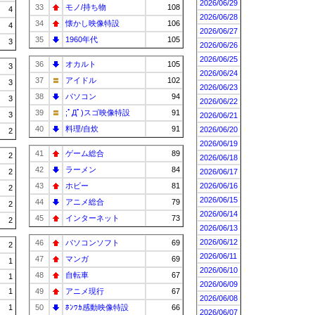
2026/06/29
33
モノ/持ち物
108
4
2026/06/28
34
懐かし映像特設
106
4
2026/06/27
35
1960年代
105
3
2026/06/26
2026/06/25
36
オカルト
105
3
2026/06/24
37
アイドル
102
3
2026/06/23
38
パソコン
94
3
2026/06/22
39
;ﾟДﾟ)スゴ映像特設
91
3
2026/06/21
40
料理/自炊
91
2026/06/20
2
2026/06/19
41
ゲーム総合
89
2
2026/06/18
42
ラーメン
84
2
2026/06/17
43
ホビー
81
2026/06/16
2
2026/06/15
44
アニメ総合
79
2
2026/06/14
45
インターネット
73
2
2026/06/13
2026/06/12
46
パソコンソフト
69
2
2026/06/11
47
マンガ
69
1
2026/06/10
48
自転車
67
1
2026/06/09
1
49
アニメ現行
67
2026/06/08
1
50
ﾎﾝﾜｶ感動映像特設
66
2026/06/07