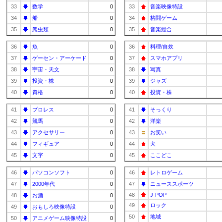
33
数学
0
33
音楽映像特設
34
船
0
34
格闘ゲーム
35
爬虫類
0
35
音楽総合
36
魚
0
36
料理/自炊
37
ゲーセン・アーケード
0
37
スマホアプリ
38
宇宙・天文
0
38
写真
39
投資・株
0
39
ジャズ
40
資格
0
40
投資・株
41
プロレス
0
41
そっくり
42
競馬
0
42
洋楽
43
アクセサリー
0
43
お笑い
44
フィギュア
0
44
犬
45
文字
0
45
ここどこ
46
パソコンソフト
0
46
レトロゲーム
47
2000年代
0
47
ニューススポーツ
48
J-POP
48
お酒
0
49
ロック
49
おもしろ映像特設
0
50
地域
50
アニメゲーム映像特設
0