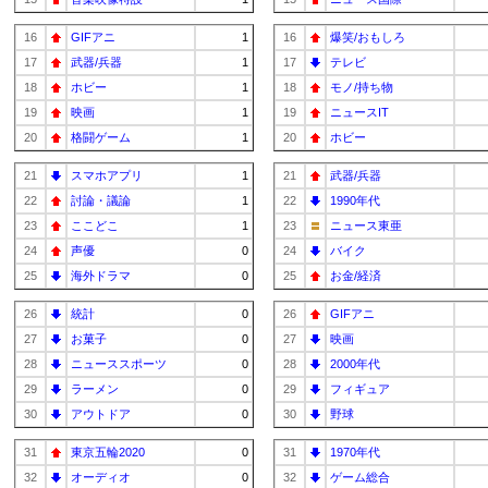
16
GIFアニ
1
16
爆笑/おもしろ
17
武器/兵器
1
17
テレビ
18
ホビー
1
18
モノ/持ち物
19
映画
1
19
ニュースIT
20
格闘ゲーム
1
20
ホビー
21
スマホアプリ
1
21
武器/兵器
22
討論・議論
1
22
1990年代
23
ここどこ
1
23
ニュース東亜
24
声優
0
24
バイク
25
海外ドラマ
0
25
お金/経済
26
統計
0
26
GIFアニ
27
お菓子
0
27
映画
28
ニューススポーツ
0
28
2000年代
29
ラーメン
0
29
フィギュア
30
アウトドア
0
30
野球
31
東京五輪2020
0
31
1970年代
32
オーディオ
0
32
ゲーム総合