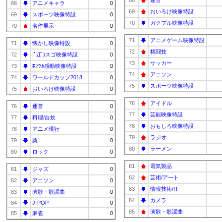
68
運営
68
アニメキャラ
0
69
おいろけ映像特設
69
スポーツ映像特設
0
70
ガクブル映像特設
70
名作展示
0
71
アニメゲーム映像特設
71
懐かし映像特設
0
72
格闘技
72
;ﾟДﾟ)スゴ映像特設
0
73
サッカー
73
ﾎﾝﾜｶ感動映像特設
0
74
アニソン
74
ワールドカップ2018
0
75
スポーツ映像特設
75
おいろけ映像特設
0
76
アイドル
76
運営
0
77
芸能映像特設
77
料理/自炊
0
78
おもしろ映像特設
78
アニメ現行
0
79
ラジオ
79
薬
0
80
ラーメン
80
ロック
0
81
電気製品
81
ジャズ
0
82
芸術/アート
82
アニソン
0
83
情報技術/IT
83
演歌・歌謡曲
0
84
カメラ
84
J-POP
0
85
演歌・歌謡曲
85
麻雀
0