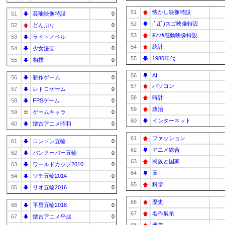
51
懐かし映像特設
51
芸能映像特設
0
52
;ﾟДﾟ)スゴ映像特設
52
どんぶり
0
53
ﾎﾝﾜｶ感動映像特設
53
ライトノベル
0
54
統計
54
少女漫画
0
55
1980年代
55
相撲
0
56
AI
56
新作ゲーム
0
57
パソコン
57
レトロゲーム
0
58
時計
58
FPSゲーム
0
59
政治
59
ゲームキャラ
0
60
インターネット
60
懐古アニメ昭和
0
61
ファッション
61
ロンドン五輪
0
62
アニメ総合
62
バンクーバー五輪
0
63
民族と国家
63
ワールドカップ2010
0
64
薬
64
ソチ五輪2014
0
65
科学
65
リオ五輪2016
0
66
歴史
66
平昌五輪2018
0
67
名作展示
67
懐古アニメ平成
0