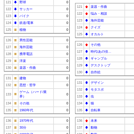
121
野球
0
121
楽器・作曲
122
サッカー
0
122
悩み・相談
123
バイク
0
123
海外芸能
124
鉄道/電車
0
124
クイズ
125
植物
0
125
オカルト
126
男性芸能
0
126
その他
127
海外芸能
0
127
時代/あの頃…
128
携帯電話
0
128
ギャンブル
129
洋楽
0
129
デスクトップ
130
楽器・作曲
0
130
自作絵
131
建物
0
131
デザイン
132
思想・哲学
0
132
モタスポ
ゲーム（ハード/業
133
0
界）
133
虫
134
その他
0
134
猫
135
1960年代
0
135
自転車
136
1970年代
0
136
未来
137
30分
0
137
動物