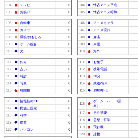
104
テレビ
0
104
懐古アニメ平成
105
お笑い
0
105
懐古アニメ昭和
106
自転車
0
106
アニメキャラ
107
カメラ
0
107
アニメ現行
108
爆笑/おもしろ
0
108
麻雀
109
ゲーム総合
0
109
声優
110
犬
0
110
海外
111
釣り
0
111
お菓子
112
占い
0
112
携帯電話
113
時計
0
113
30分
114
写真
0
114
鉄道/電車
115
格闘技
0
115
1960年代
116
情報技術/IT
0
ゲーム（ハード/業
116
界）
117
民族と国家
0
117
男性芸能
118
科学
0
118
思想・哲学
119
歴史
0
119
飛行機
120
パソコン
0
120
建物