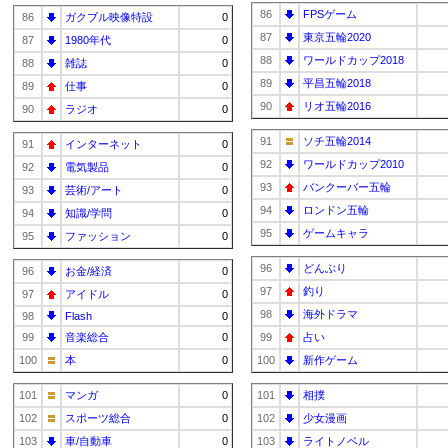
86
FPSゲーム
86
ガクブル映像特設
0
87
東京五輪2020
87
1980年代
0
88
ワールドカップ2018
88
雑誌
0
89
平昌五輪2018
89
仕事
0
90
リオ五輪2016
90
ラジオ
0
91
ソチ五輪2014
91
インターネット
0
92
ワールドカップ2010
92
電気製品
0
93
バンクーバー五輪
93
芸術/アート
0
94
ロンドン五輪
94
知識/学問
0
95
ゲームキャラ
95
ファッション
0
96
どんぶり
96
お金/経済
0
97
釣り
97
アイドル
0
98
海外ドラマ
98
Flash
0
99
音楽総合
0
99
占い
100
本
0
100
新作ゲーム
101
マンガ
0
101
相撲
102
スポーツ総合
0
102
少女漫画
103
車/自動車
0
103
ライトノベル