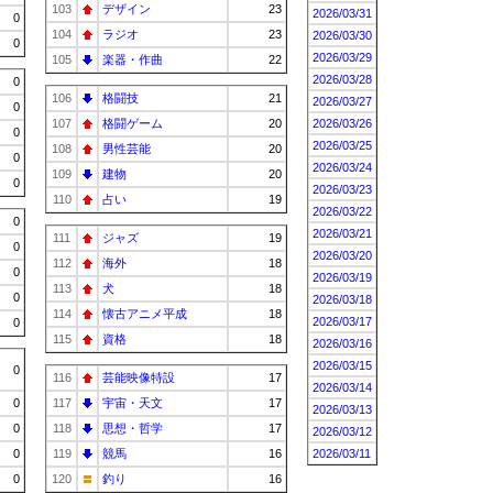
103
デザイン
23
2026/03/31
0
104
ラジオ
23
2026/03/30
0
2026/03/29
105
楽器・作曲
22
2026/03/28
0
106
格闘技
21
2026/03/27
0
107
格闘ゲーム
20
2026/03/26
0
2026/03/25
108
男性芸能
20
0
2026/03/24
109
建物
20
0
2026/03/23
110
占い
19
2026/03/22
0
2026/03/21
111
ジャズ
19
0
2026/03/20
112
海外
18
0
2026/03/19
113
犬
18
0
2026/03/18
114
懐古アニメ平成
18
2026/03/17
0
115
資格
18
2026/03/16
2026/03/15
0
116
芸能映像特設
17
2026/03/14
0
117
宇宙・天文
17
2026/03/13
0
118
思想・哲学
17
2026/03/12
0
119
競馬
16
2026/03/11
0
120
釣り
16