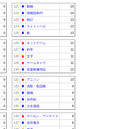
0
121
動物
15
0
122
情報技術/IT
14
0
123
統計
13
0
124
ライトノベル
13
0
125
船
13
0
126
ネットゲーム
12
0
127
科学
11
0
128
文字
11
0
129
ゲームキャラ
11
0
130
音楽映像特設
10
0
131
アニソン
10
0
132
演歌・歌謡曲
9
0
133
植物
9
0
134
自作絵
9
0
135
少女漫画
8
0
136
ゲーセン・アーケード
8
0
137
名作展示
8