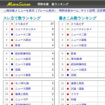
MeiwaSuisan
明和水産 板ランキング
←掲示板メニューを表示（フレーム表示）
|
明和水産ホーム
|
サイト説明
|
注意
スレ立て数ランキング
書きこみ数ランキング
1
とりあえず
27
1
とりあえず
2
ニュースエンタメ
9
2
ニュースエンタメ
3
ニュース二面
8
3
ニュース二面
4
ニュース政治
5
4
ニュース速報
5
飲食
4
5
ニュース政治
6
総合映像特設
4
6
飲食
7
ニュース経済
4
7
車/自動車
8
ニュース速報
3
8
総合映像特設
9
芸能
2
9
ニュース経済
10
ニュース東亜
2
10
芸能
11
モノ/持ち物
2
11
健康と病気
12
ニュース国際
2
12
討論・議論
13
健康と病気
2
13
ドラマ
14
ニュースIT
1
14
特撮
15
音楽映像特設
1
15
ニュース国際