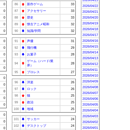
2026/04/23
0
86
新作ゲーム
33
2026/04/22
0
87
アクセサリー
33
2026/04/21
0
88
歴史
33
2026/04/20
2026/04/19
0
89
懐古アニメ昭和
32
2026/04/18
0
90
知識/学問
32
2026/04/17
2026/04/16
0
91
声優
31
2026/04/15
0
92
飛行機
29
2026/04/14
0
93
お菓子
28
2026/04/13
0
ゲーム（ハード/業
94
28
2026/04/12
界）
0
2026/04/11
95
プロレス
27
2026/04/10
0
2026/04/09
96
洋楽
26
0
2026/04/08
97
ロック
26
0
2026/04/07
98
猫
25
0
2026/04/06
99
政治
25
0
2026/04/05
100
地域
25
2026/04/04
0
2026/04/03
101
サッカー
24
0
2026/04/02
102
デスクトップ
24
2026/04/01
0