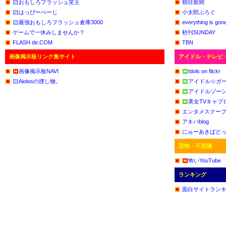
おもしろフラッシュ笑王
朝目新聞
はっぴーぺーじ
小太郎ぶろぐ
最強おもしろフラッシュ倉庫3000
everything is gon
ゲームで一休みしませんか？
秒刊SUNDAY
FLASH de.COM
TBN
画像掲示板リンク集サイト
アイドル・テレビ
画像掲示板NAVI
Idols on flickr
Aiolosの捜し物。
アイドル☆ガ
アイドルゾー
美女TVキャプ
エンタメスクー
アキバblog
にゅーあきばど
恐怖・不思議
怖いYouTube
ランキング
面白サイトラン