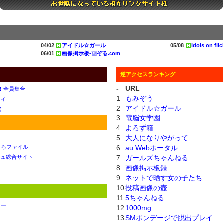
04/02
アイドル☆ガール
05/08
Idols on flic
06/01
画像掲示板-画ぞる.com
逆アクセスランキング
-
URL
だよ！全員集合
1
もみぞう
ティ
2
アイドル☆ガール
)
3
電脳女学園
4
よろず箱
5
大人になりやがって
しろファイル
6
au Webポータル
シュ総合サイト
7
ガールズちゃんねる
8
画像掲示板録
9
ネットで晒す女の子たち
10
投稿画像の壺
11
5ちゃんねる
ター
12
1000mg
ト
13
SMボンデージで脱出プレイ