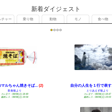
新着ダイジェスト
ルチャー
乗り物
動物
モノ
食べ物
マルちゃん焼きそば...
(2)
自分の人生を１行で表
飲食板より
とりあえず板より
スレ立て：08/08(土) 18:49
スレ立て：08/08(土) 18:47
最終レス：08/08(土) 19:04
最終レス：08/08(土) 19:03