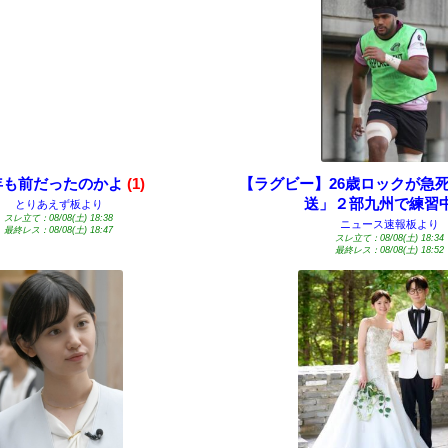
0年も前だったのかよ
(1)
【ラグビー】26歳ロックが急
送」２部九州で練習
とりあえず板より
スレ立て：08/08(土) 18:38
ニュース速報板より
最終レス：08/08(土) 18:47
スレ立て：08/08(土) 18:34
最終レス：08/08(土) 18:52