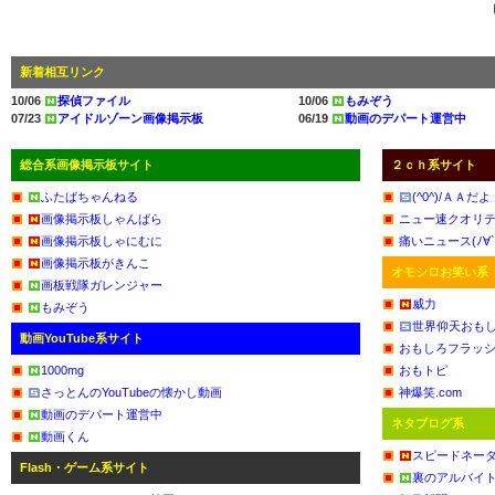
新着相互リンク
10/06
探偵ファイル
10/06
もみぞう
07/23
アイドルゾーン画像掲示板
06/19
動画のデパート運営中
総合系画像掲示板サイト
２ｃｈ系サイト
ふたばちゃんねる
(^0^)/ＡＡ
画像掲示板しゃんばら
ニュー速クオリ
画像掲示板しゃにむに
痛いニュース(ﾉ∀`
画像掲示板がきんこ
オモシロお笑い系
画板戦隊ガレンジャー
威力
もみぞう
世界仰天おも
動画YouTube系サイト
おもしろフラッ
1000mg
おもトピ
さっとんのYouTubeの懐かし動画
神爆笑.com
動画のデパート運営中
ネタブログ系
動画くん
スピードネー
Flash・ゲーム系サイト
裏のアルバイ