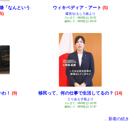
結婚「なんという
ウィキペディア・アート
(5)
(5)
爆笑/おもしろ板より
スレ立て：08/08(土) 16:51
り
最終レス：08/08(土) 18:22
いわ！
(9)
移民って、何の仕事で生活してるの？
(14)
とりあえず板より
スレ立て：08/08(土) 14:05
最終レス：08/08(土) 17:47
… 新着の続き