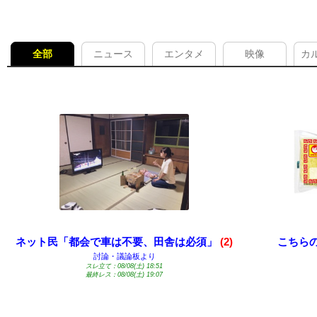
全部
ニュース
エンタメ
映像
カ
ネット民「都会で車は不要、田舎は必須」
(2)
こちらの
討論・議論板より
スレ立て：08/08(土) 18:51
最終レス：08/08(土) 19:07