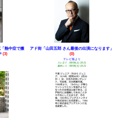
死「熱中症で搬
アド街「山田五郎 さん最後の出演になります」
中
(3)
(0)
テレビ板より
スレ立て：08/08(土) 18:21
最終レス：08/08(土) 18:21