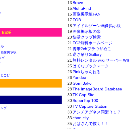
13
Brave
15
AlohaFind
e
15
画像掲示板FAN
17
FOB
18
アイドルゾーン画像掲示板
19
画像掲示板の泉
・お宝系
20
快活クラブ検索
21
FC2無料ホームページ
ール
21
携帯2chブラウザぬこ
ン画像掲示板
21
逆さ吊りGallery
ログ
21
無料レンタル wiki サーバー WIK
プ
25
はてなブックマーク
26
Pinkちゃんねる
っとこむ
26
Yandex
28
GomiBako
28
The ImageBoard Database
30
TK Cap Site
30
SuperTop 100
30
TV Capture Station
キング
33
アンチアグネス同盟Ｒ１７
33
chan.city
35
おばさんで抜く！！