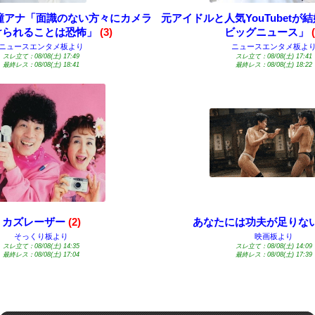
瞳アナ「面識のない方々にカメラ
元アイドルと人気YouTubetが
けられることは恐怖」
(3)
ビッグニュース」
ニュースエンタメ板より
ニュースエンタメ板よ
スレ立て：08/08(土) 17:49
スレ立て：08/08(土) 17:41
最終レス：08/08(土) 18:41
最終レス：08/08(土) 18:22
カズレーザー
(2)
あなたには功夫が足りな
そっくり板より
映画板より
スレ立て：08/08(土) 14:35
スレ立て：08/08(土) 14:09
最終レス：08/08(土) 17:04
最終レス：08/08(土) 17:39