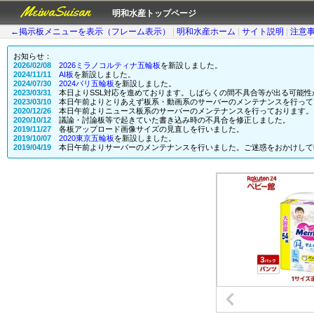
MeiwaSuisan
明和水産トップページ
←掲示板メニューを表示（フレーム表示）
|
明和水産ホーム
|
サイト説明
|
注意
お知らせ：
2026/02/08
2026ミラノコルティナ五輪板
を新設しました。
2024/11/11
AI板
を新設しました。
2024/07/30
2024パリ五輪板
を新設しました。
2023/03/31
本日よりSSL対応を進めております。しばらくの間不具合等が出る可能性
2023/03/10
本日午前よりとりあえず板系・動画系のサーバーのメンテナンスを行って
2020/12/26
本日午前よりニュース板系のサーバーのメンテナンスを行っております。
2020/10/12
議論・討論板等で起きていた書き込み時の不具合を修正しました。
2019/11/27
各板アップロード画像サイズの見直しを行いました。
2019/10/07
2020東京五輪板
を新設しました。
2019/04/19
本日午前よりサーバーのメンテナンスを行いました。ご迷惑をおかけして