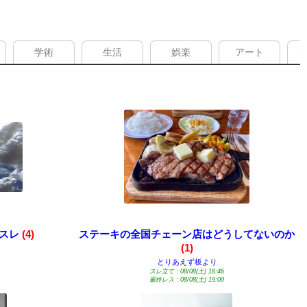
学術
生活
娯楽
アート
すスレ
(4)
ステーキの全国チェーン店はどうしてないのか
(1)
とりあえず板より
スレ立て：08/08(土) 18:46
最終レス：08/08(土) 19:00