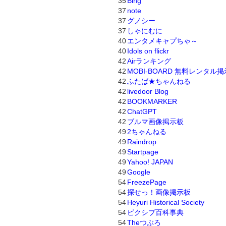
35
Bing
37
note
37
グノシー
37
しゃにむに
40
エンタメキャプちゃ～
40
Idols on flickr
42
Airランキング
42
MOBI-BOARD 無料レンタル
42
ふたば★ちゃんねる
42
livedoor Blog
42
BOOKMARKER
42
ChatGPT
42
ブルマ画像掲示板
49
2ちゃんねる
49
Raindrop
49
Startpage
49
Yahoo! JAPAN
49
Google
54
FreezePage
54
探せっ！画像掲示板
54
Heyuri Historical Society
54
ピクシブ百科事典
54
Theつぶろ