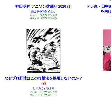
神田明神 アニソン盆踊り 2026
(1)
テレ東・田中
を向
総合映像特設板より
スレ立て：08/08(土) 18:14
最終レス：08/08(土) 18:38
なぜプロ野球はこの打撃法を採用しないのか？
(2)
とりあえず板より
スレ立て：08/08(土) 14:52
最終レス：08/08(土) 17:10