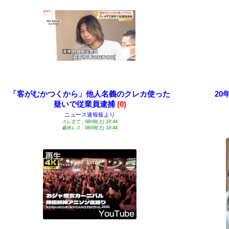
「客がむかつくから」他人名義のクレカ使った
2
疑いで従業員逮捕
(0)
ニュース速報板より
スレ立て：08/08(土) 18:44
最終レス：08/08(土) 18:44