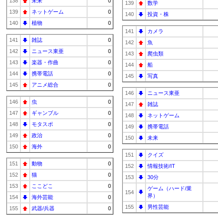
138
未来
0
139
数学
139
ネットゲーム
0
140
投資・株
140
植物
0
141
カメラ
141
雑誌
0
142
魚
142
ニュース東亜
0
143
爬虫類
143
楽器・作曲
0
144
船
144
携帯電話
0
145
写真
145
アニメ総合
0
146
ニュース東亜
146
虫
0
147
雑誌
147
ギャンブル
0
148
ネットゲーム
148
モタスポ
0
149
携帯電話
149
政治
0
150
未来
150
海外
0
151
クイズ
151
動物
0
152
情報技術/IT
152
猫
0
153
30分
153
ここどこ
0
ゲーム（ハード/業
154
界）
154
海外芸能
0
155
男性芸能
155
武器/兵器
0