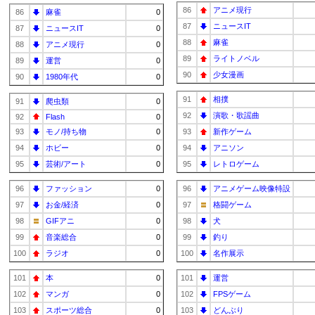
86
アニメ現行
86
麻雀
0
87
ニュースIT
87
ニュースIT
0
88
麻雀
88
アニメ現行
0
89
ライトノベル
89
運営
0
90
少女漫画
90
1980年代
0
91
相撲
91
爬虫類
0
92
演歌・歌謡曲
92
Flash
0
93
モノ/持ち物
0
93
新作ゲーム
94
ホビー
0
94
アニソン
95
芸術/アート
0
95
レトロゲーム
96
ファッション
0
96
アニメゲーム映像特設
97
お金/経済
0
97
格闘ゲーム
98
GIFアニ
0
98
犬
99
音楽総合
0
99
釣り
100
ラジオ
0
100
名作展示
101
本
0
101
運営
102
マンガ
0
102
FPSゲーム
103
スポーツ総合
0
103
どんぶり