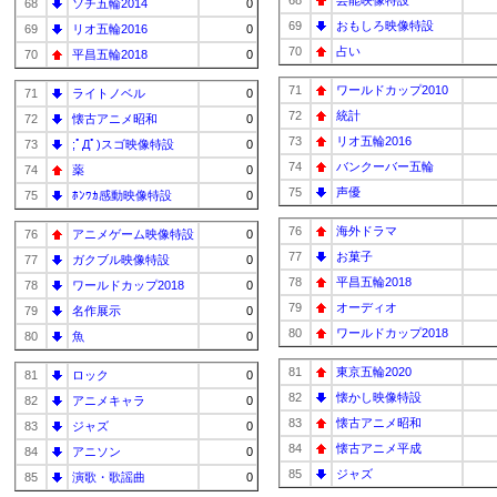
68
芸能映像特設
68
ソチ五輪2014
0
69
おもしろ映像特設
69
リオ五輪2016
0
70
占い
70
平昌五輪2018
0
71
ワールドカップ2010
71
ライトノベル
0
72
統計
72
懐古アニメ昭和
0
73
リオ五輪2016
73
;ﾟДﾟ)スゴ映像特設
0
74
バンクーバー五輪
74
薬
0
75
声優
75
ﾎﾝﾜｶ感動映像特設
0
76
海外ドラマ
76
アニメゲーム映像特設
0
77
お菓子
77
ガクブル映像特設
0
78
平昌五輪2018
78
ワールドカップ2018
0
79
オーディオ
79
名作展示
0
80
ワールドカップ2018
80
魚
0
81
東京五輪2020
81
ロック
0
82
懐かし映像特設
82
アニメキャラ
0
83
懐古アニメ昭和
83
ジャズ
0
84
懐古アニメ平成
84
アニソン
0
85
ジャズ
85
演歌・歌謡曲
0