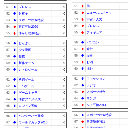
51
薬
51
プロレス
0
52
ニューススポーツ
52
お菓子
0
53
宇宙・天文
53
スポーツ映像特設
0
54
プロレス
54
東京五輪2020
0
55
フィギュア
55
懐かし映像特設
0
56
パソコン
56
どんぶり
0
57
時計
57
少女漫画
0
58
歴史
58
相撲
0
59
お酒
59
新作ゲーム
0
60
海外
60
レトロゲーム
0
61
ファッション
61
格闘ゲーム
0
62
ラジオ
62
FPSゲーム
0
63
スポーツ総合
63
ゲームキャラ
0
64
マンガ
64
懐古アニメ平成
0
65
ソチ五輪2014
65
ロンドン五輪
0
66
スポーツ映像特設
66
バンクーバー五輪
0
67
音楽映像特設
67
ワールドカップ2010
0