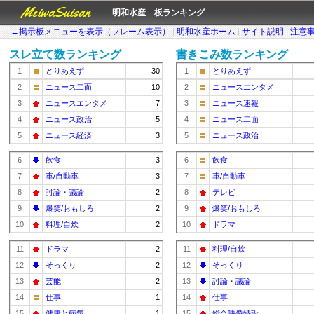
MeiwaSuisan
明和水産 板ランキング
←掲示板メニューを表示（フレーム表示）
|
明和水産ホーム
|
サイト説明
|
注意
スレ立て数ランキング
書きこみ数ランキング
1
とりあえず
30
1
とりあえず
2
ニュース二面
10
2
ニュースエンタメ
3
ニュースエンタメ
7
3
ニュース速報
4
ニュース政治
5
4
ニュース二面
5
ニュース経済
3
5
ニュース政治
6
飲食
3
6
飲食
7
車/自動車
3
7
車/自動車
8
討論・議論
2
8
テレビ
9
爆笑/おもしろ
2
9
爆笑/おもしろ
10
料理/自炊
2
10
ドラマ
11
ドラマ
2
11
料理/自炊
12
そっくり
2
12
そっくり
13
芸能
2
13
討論・議論
14
仕事
1
14
仕事
15
健康と病気
1
15
総合映像特設