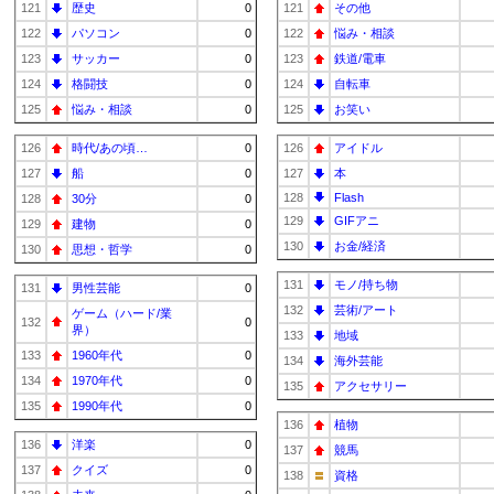
121
歴史
0
121
その他
122
パソコン
0
122
悩み・相談
123
サッカー
0
123
鉄道/電車
124
格闘技
0
124
自転車
125
悩み・相談
0
125
お笑い
126
時代/あの頃…
0
126
アイドル
127
船
0
127
本
128
Flash
128
30分
0
129
GIFアニ
129
建物
0
130
お金/経済
130
思想・哲学
0
131
モノ/持ち物
131
男性芸能
0
132
芸術/アート
ゲーム（ハード/業
132
0
界）
133
地域
133
1960年代
0
134
海外芸能
134
1970年代
0
135
アクセサリー
135
1990年代
0
136
植物
136
洋楽
0
137
競馬
137
クイズ
0
138
資格