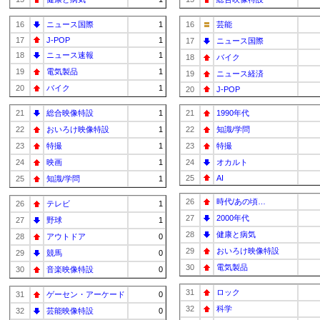
16
ニュース国際
1
16
芸能
17
J-POP
1
17
ニュース国際
18
ニュース速報
1
18
バイク
19
電気製品
1
19
ニュース経済
20
バイク
1
20
J-POP
21
総合映像特設
1
21
1990年代
22
おいろけ映像特設
1
22
知識/学問
23
特撮
1
23
特撮
24
映画
1
24
オカルト
25
AI
25
知識/学問
1
26
時代/あの頃…
26
テレビ
1
27
2000年代
27
野球
1
28
健康と病気
28
アウトドア
0
29
おいろけ映像特設
29
競馬
0
30
電気製品
30
音楽映像特設
0
31
ロック
31
ゲーセン・アーケード
0
32
科学
32
芸能映像特設
0