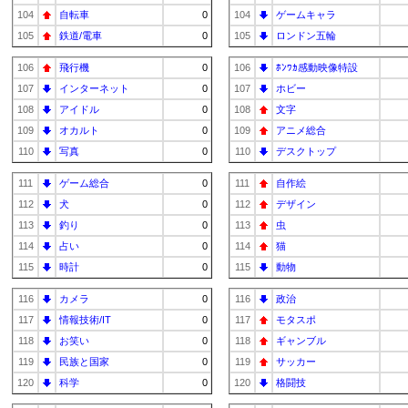
104
自転車
0
104
ゲームキャラ
105
鉄道/電車
0
105
ロンドン五輪
106
飛行機
0
106
ﾎﾝﾜｶ感動映像特設
107
インターネット
0
107
ホビー
108
アイドル
0
108
文字
109
オカルト
0
109
アニメ総合
110
写真
0
110
デスクトップ
111
ゲーム総合
0
111
自作絵
112
犬
0
112
デザイン
113
釣り
0
113
虫
114
占い
0
114
猫
115
時計
0
115
動物
116
カメラ
0
116
政治
117
情報技術/IT
0
117
モタスポ
118
お笑い
0
118
ギャンブル
119
民族と国家
0
119
サッカー
120
科学
0
120
格闘技