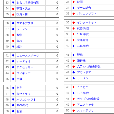
33
映画
33
おもしろ映像特設
0
34
ゲーム総合
34
宇宙・天文
0
35
パソコンソフト
35
投資・株
0
36
インターネット
36
スマホアプリ
0
37
武器/兵器
37
ラーメン
0
38
1960年代
38
数学
0
39
音楽総合
39
資格
0
40
1980年代
40
統計
0
41
野球
41
ニューススポーツ
0
42
飛行機
42
オーディオ
0
43
;ﾟДﾟ)スゴ映像特設
43
アクセサリー
0
44
アウトドア
44
フィギュア
0
45
ラーメン
45
声優
0
46
ここどこ
46
文字
0
47
1970年代
47
海外ドラマ
0
48
ガクブル映像特設
48
パソコンソフト
0
49
アニメキャラ
49
2000年代
0
50
スマホアプリ
50
お酒
0