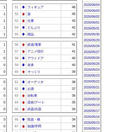
2026/06/04
1
51
フィギュア
46
2026/06/03
1
52
薬
45
2026/06/02
1
53
仕事
43
2026/06/01
1
54
どんぶり
42
2026/05/31
1
55
雑誌
42
2026/05/30
2026/05/29
1
56
鉄道/電車
41
2026/05/28
1
57
アニメ現行
41
2026/05/27
2026/05/26
0
58
アウトドア
40
2026/05/25
0
59
未来
40
2026/05/24
0
60
そっくり
39
2026/05/23
2026/05/22
0
61
オーディオ
38
2026/05/21
0
62
お酒
37
2026/05/20
0
63
自転車
36
2026/05/19
0
64
芸術/アート
35
2026/05/18
0
65
武器/兵器
34
2026/05/17
2026/05/16
0
66
投資・株
34
2026/05/15
0
67
知識/学問
34
2026/05/14