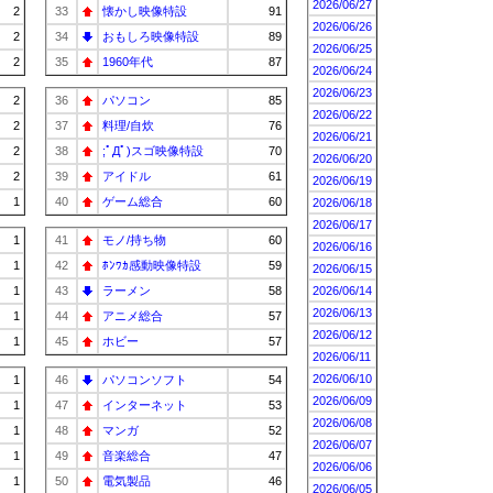
2026/06/27
2
33
懐かし映像特設
91
2026/06/26
2
34
おもしろ映像特設
89
2026/06/25
2
35
1960年代
87
2026/06/24
2026/06/23
2
36
パソコン
85
2026/06/22
2
37
料理/自炊
76
2026/06/21
2
38
;ﾟДﾟ)スゴ映像特設
70
2026/06/20
2
39
アイドル
61
2026/06/19
1
40
ゲーム総合
60
2026/06/18
2026/06/17
1
41
モノ/持ち物
60
2026/06/16
1
42
ﾎﾝﾜｶ感動映像特設
59
2026/06/15
1
43
ラーメン
58
2026/06/14
2026/06/13
1
44
アニメ総合
57
2026/06/12
1
45
ホビー
57
2026/06/11
2026/06/10
1
46
パソコンソフト
54
2026/06/09
1
47
インターネット
53
2026/06/08
1
48
マンガ
52
2026/06/07
1
49
音楽総合
47
2026/06/06
1
50
電気製品
46
2026/06/05