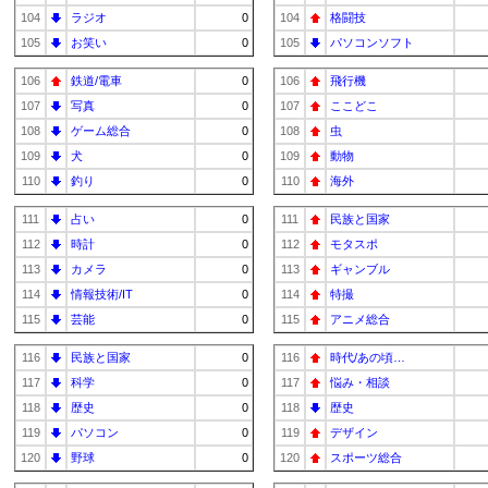
104
ラジオ
0
104
格闘技
105
お笑い
0
105
パソコンソフト
106
鉄道/電車
0
106
飛行機
107
写真
0
107
ここどこ
108
ゲーム総合
0
108
虫
109
犬
0
109
動物
110
釣り
0
110
海外
111
占い
0
111
民族と国家
112
時計
0
112
モタスポ
113
カメラ
0
113
ギャンブル
114
情報技術/IT
0
114
特撮
115
芸能
0
115
アニメ総合
116
民族と国家
0
116
時代/あの頃…
117
科学
0
117
悩み・相談
118
歴史
0
118
歴史
119
パソコン
0
119
デザイン
120
野球
0
120
スポーツ総合