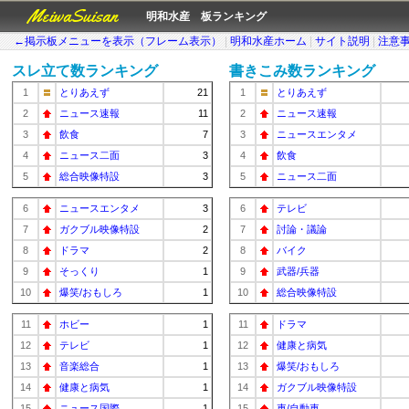
MeiwaSuisan
明和水産 板ランキング
←掲示板メニューを表示（フレーム表示）
|
明和水産ホーム
|
サイト説明
|
注意
スレ立て数ランキング
書きこみ数ランキング
1
とりあえず
21
1
とりあえず
2
ニュース速報
11
2
ニュース速報
3
飲食
7
3
ニュースエンタメ
4
ニュース二面
3
4
飲食
5
総合映像特設
3
5
ニュース二面
6
ニュースエンタメ
3
6
テレビ
7
ガクブル映像特設
2
7
討論・議論
8
ドラマ
2
8
バイク
9
そっくり
1
9
武器/兵器
10
爆笑/おもしろ
1
10
総合映像特設
11
ホビー
1
11
ドラマ
12
テレビ
1
12
健康と病気
13
音楽総合
1
13
爆笑/おもしろ
14
健康と病気
1
14
ガクブル映像特設
15
ニュース国際
1
15
車/自動車