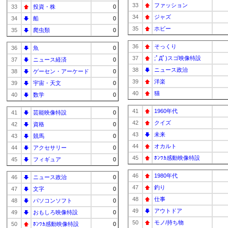
33
ファッション
33
投資・株
0
34
ジャズ
34
船
0
35
ホビー
35
爬虫類
0
36
そっくり
36
魚
0
37
;ﾟДﾟ)スゴ映像特設
37
ニュース経済
0
38
ニュース政治
38
ゲーセン・アーケード
0
39
洋楽
39
宇宙・天文
0
40
猫
40
数学
0
41
1960年代
41
芸能映像特設
0
42
クイズ
42
資格
0
43
未来
43
競馬
0
44
オカルト
44
アクセサリー
0
45
ﾎﾝﾜｶ感動映像特設
45
フィギュア
0
46
1980年代
46
ニュース政治
0
47
釣り
47
文字
0
48
仕事
48
パソコンソフト
0
49
アウトドア
49
おもしろ映像特設
0
50
モノ/持ち物
50
ﾎﾝﾜｶ感動映像特設
0