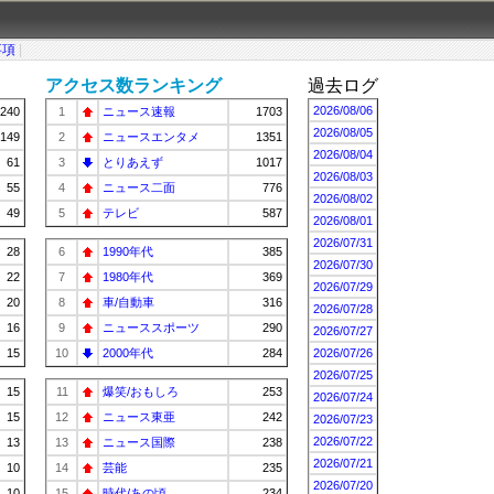
事項
|
アクセス数ランキング
過去ログ
2026/08/06
240
1
ニュース速報
1703
2026/08/05
149
2
ニュースエンタメ
1351
2026/08/04
61
3
とりあえず
1017
2026/08/03
55
4
ニュース二面
776
2026/08/02
49
5
テレビ
587
2026/08/01
2026/07/31
28
6
1990年代
385
2026/07/30
22
7
1980年代
369
2026/07/29
20
8
車/自動車
316
2026/07/28
16
9
ニューススポーツ
290
2026/07/27
15
10
2000年代
284
2026/07/26
2026/07/25
15
11
爆笑/おもしろ
253
2026/07/24
15
12
ニュース東亜
242
2026/07/23
2026/07/22
13
13
ニュース国際
238
2026/07/21
10
14
芸能
235
2026/07/20
10
15
時代/あの頃…
234