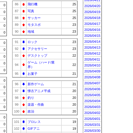
2026/04/21
86
飛行機
25
0
2026/04/20
87
写真
25
0
2026/04/19
88
サッカー
25
2026/04/18
0
2026/04/17
89
モタスポ
23
0
2026/04/16
90
地域
23
0
2026/04/15
2026/04/14
91
ロック
23
0
2026/04/13
92
アクセサリー
23
0
2026/04/12
93
デスクトップ
22
0
2026/04/11
ゲーム（ハード/業
0
94
22
2026/04/10
界）
0
2026/04/09
95
お菓子
21
2026/04/08
0
2026/04/07
96
新作ゲーム
21
0
2026/04/06
97
懐古アニメ平成
20
0
2026/04/05
98
釣り
20
0
2026/04/04
99
楽器・作曲
20
0
2026/04/03
100
政治
20
2026/04/02
0
2026/04/01
101
プロレス
19
0
2026/03/31
102
GIFアニ
19
2026/03/30
0