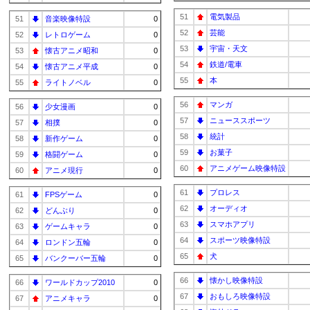
51
電気製品
51
音楽映像特設
0
52
芸能
52
レトロゲーム
0
53
宇宙・天文
53
懐古アニメ昭和
0
54
鉄道/電車
54
懐古アニメ平成
0
55
本
55
ライトノベル
0
56
マンガ
56
少女漫画
0
57
ニューススポーツ
57
相撲
0
58
統計
58
新作ゲーム
0
59
お菓子
59
格闘ゲーム
0
60
アニメゲーム映像特設
60
アニメ現行
0
61
プロレス
61
FPSゲーム
0
62
オーディオ
62
どんぶり
0
63
スマホアプリ
63
ゲームキャラ
0
64
スポーツ映像特設
64
ロンドン五輪
0
65
犬
65
バンクーバー五輪
0
66
懐かし映像特設
66
ワールドカップ2010
0
67
おもしろ映像特設
67
アニメキャラ
0