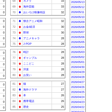
0
68
カメラ
33
2026/05/13
0
69
海外芸能
33
2026/05/12
2026/05/11
0
70
おいろけ映像特設
32
2026/05/10
0
71
懐古アニメ昭和
32
2026/05/09
0
72
お金/経済
30
2026/05/08
2026/05/07
0
73
野球
30
2026/05/06
0
74
アニメキャラ
28
2026/05/05
75
J-POP
28
0
2026/05/04
76
時計
28
2026/05/03
0
2026/05/02
77
ギャンブル
28
0
2026/05/01
78
ここどこ
28
0
2026/04/30
79
洋楽
28
0
2026/04/29
80
お笑い
28
0
2026/04/28
2026/04/27
81
猫
27
0
2026/04/26
82
海外ドラマ
27
0
2026/04/25
83
本
26
0
2026/04/24
84
携帯電話
26
0
2026/04/23
85
歴史
25
2026/04/22
0