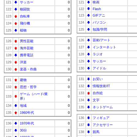
121
サッカー
0
121
映画
122
Flash
122
格闘技
0
123
GIFアニ
123
自転車
0
124
パソコン
124
飛行機
0
125
知識/学問
125
植物
0
126
芸術/アート
126
男性芸能
0
127
インターネット
127
海外芸能
0
128
ラジオ
128
携帯電話
0
129
サッカー
129
洋楽
0
130
アイドル
130
楽器・作曲
0
131
お笑い
131
建物
0
132
情報技術/IT
132
思想・哲学
0
133
自作絵
ゲーム（ハード/業
133
0
界）
134
文字
134
地域
0
135
ネットゲーム
135
1960年代
0
136
フィギュア
136
1970年代
0
137
アクセサリー
137
30分
0
138
競馬