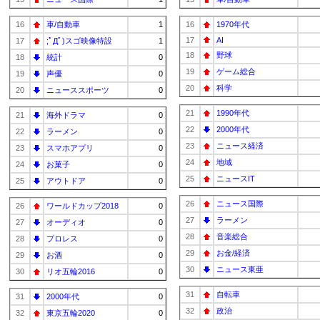
16
車/自動車
1
16
1970年代
17
AI
17
;ﾟДﾟ)スゴ映像特設
1
18
野球
18
統計
0
19
ゲーム総合
19
声優
0
20
科学
20
ニューススポーツ
0
21
1990年代
21
海外ドラマ
0
22
2000年代
22
ラーメン
0
23
ニュース経済
23
スマホアプリ
0
24
地域
24
お菓子
0
25
ニュースIT
25
アウトドア
0
26
ニュース国際
26
ワールドカップ2018
0
27
ラーメン
27
オーディオ
0
28
音楽総合
28
プロレス
0
29
お金/経済
29
お酒
0
30
ニュース東亜
30
リオ五輪2016
0
31
自転車
31
2000年代
0
32
政治
32
東京五輪2020
0