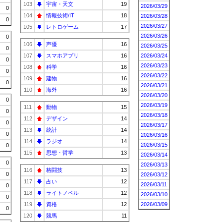
103
宇宙・天文
19
2026/03/29
0
104
情報技術/IT
18
2026/03/28
0
2026/03/27
105
レトロゲーム
17
2026/03/26
0
106
声優
16
2026/03/25
0
107
スマホアプリ
16
2026/03/24
0
2026/03/23
108
科学
16
0
2026/03/22
109
建物
16
0
2026/03/21
110
海外
16
2026/03/20
0
2026/03/19
111
動物
15
0
2026/03/18
112
デザイン
14
0
2026/03/17
113
統計
14
0
2026/03/16
114
ラジオ
14
2026/03/15
0
115
思想・哲学
13
2026/03/14
0
2026/03/13
116
格闘技
13
0
2026/03/12
117
占い
12
2026/03/11
0
118
ライトノベル
12
2026/03/10
0
119
資格
12
2026/03/09
0
120
競馬
11