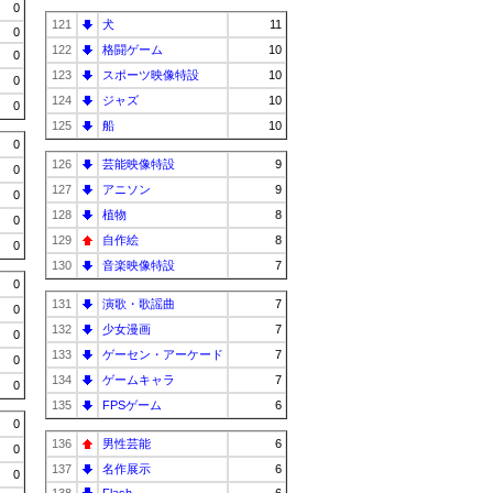
0
121
犬
11
0
122
格闘ゲーム
10
0
123
スポーツ映像特設
10
0
124
ジャズ
10
0
125
船
10
0
126
芸能映像特設
9
0
127
アニソン
9
0
128
植物
8
0
129
自作絵
8
0
130
音楽映像特設
7
0
131
演歌・歌謡曲
7
0
132
少女漫画
7
0
133
ゲーセン・アーケード
7
0
134
ゲームキャラ
7
0
135
FPSゲーム
6
0
136
男性芸能
6
0
137
名作展示
6
0