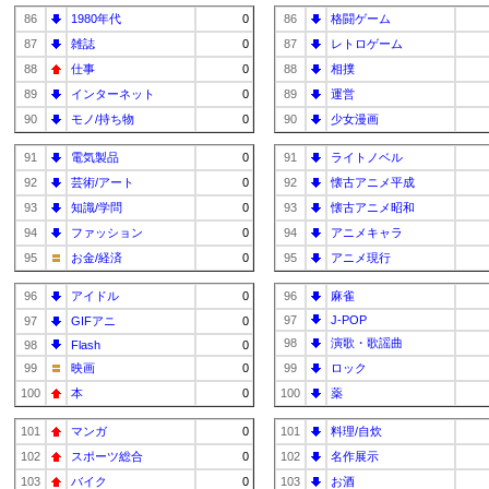
86
1980年代
0
86
格闘ゲーム
87
雑誌
0
87
レトロゲーム
88
仕事
0
88
相撲
89
インターネット
0
89
運営
90
モノ/持ち物
0
90
少女漫画
91
電気製品
0
91
ライトノベル
92
芸術/アート
0
92
懐古アニメ平成
93
知識/学問
0
93
懐古アニメ昭和
94
ファッション
0
94
アニメキャラ
95
お金/経済
0
95
アニメ現行
96
アイドル
0
96
麻雀
97
J-POP
97
GIFアニ
0
98
演歌・歌謡曲
98
Flash
0
99
映画
0
99
ロック
100
本
0
100
薬
101
マンガ
0
101
料理/自炊
102
スポーツ総合
0
102
名作展示
103
バイク
0
103
お酒