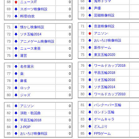
68
海外ドラマ
68
ニュースIT
0
69
声優
69
スポーツ映像特設
0
70
芸能映像特設
70
料理/自炊
0
71
音楽映像特設
71
懐かし映像特設
0
72
アニソン
72
ソチ五輪2014
0
73
おいろけ映像特設
73
アニメゲーム映像特設
0
74
新作ゲーム
74
ニュース東亜
0
75
東京五輪2020
75
運営
0
76
ワールドカップ2018
76
名作展示
0
77
平昌五輪2018
77
薬
0
78
リオ五輪2016
78
麻雀
0
79
ソチ五輪2014
79
ロック
0
80
ワールドカップ2010
80
ジャズ
0
81
バンクーバー五輪
81
アニソン
0
82
ロンドン五輪
82
演歌・歌謡曲
0
83
ゲームキャラ
83
平昌五輪2018
0
84
どんぶり
84
J-POP
0
85
おいろけ映像特設
0
85
FPSゲーム