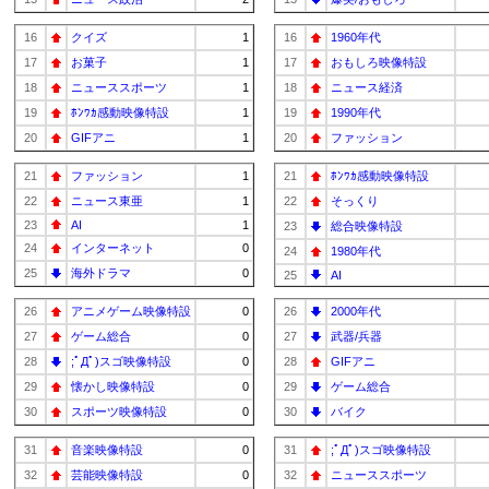
16
クイズ
1
16
1960年代
17
お菓子
1
17
おもしろ映像特設
18
ニューススポーツ
1
18
ニュース経済
19
ﾎﾝﾜｶ感動映像特設
1
19
1990年代
20
GIFアニ
1
20
ファッション
21
ファッション
1
21
ﾎﾝﾜｶ感動映像特設
22
ニュース東亜
1
22
そっくり
23
AI
1
23
総合映像特設
24
インターネット
0
24
1980年代
25
海外ドラマ
0
25
AI
26
アニメゲーム映像特設
0
26
2000年代
27
ゲーム総合
0
27
武器/兵器
28
;ﾟДﾟ)スゴ映像特設
0
28
GIFアニ
29
懐かし映像特設
0
29
ゲーム総合
30
スポーツ映像特設
0
30
バイク
31
音楽映像特設
0
31
;ﾟДﾟ)スゴ映像特設
32
芸能映像特設
0
32
ニューススポーツ