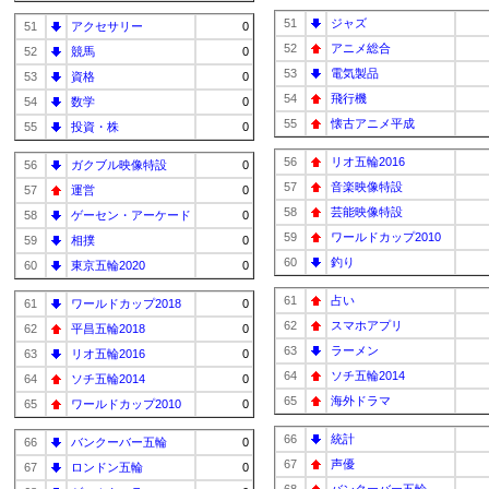
51
ジャズ
51
アクセサリー
0
52
アニメ総合
52
競馬
0
53
電気製品
53
資格
0
54
飛行機
54
数学
0
55
懐古アニメ平成
55
投資・株
0
56
リオ五輪2016
56
ガクブル映像特設
0
57
音楽映像特設
57
運営
0
58
芸能映像特設
58
ゲーセン・アーケード
0
59
ワールドカップ2010
59
相撲
0
60
釣り
60
東京五輪2020
0
61
占い
61
ワールドカップ2018
0
62
スマホアプリ
62
平昌五輪2018
0
63
ラーメン
63
リオ五輪2016
0
64
ソチ五輪2014
64
ソチ五輪2014
0
65
海外ドラマ
65
ワールドカップ2010
0
66
統計
66
バンクーバー五輪
0
67
声優
67
ロンドン五輪
0