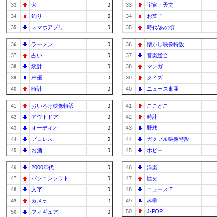
33
犬
0
33
宇宙・天文
34
釣り
0
34
お菓子
35
スマホアプリ
0
35
時代/あの頃…
36
ラーメン
0
36
懐かし映像特設
37
占い
0
37
音楽総合
38
統計
0
38
マンガ
39
声優
0
39
クイズ
40
時計
0
40
ニュース東亜
41
おいろけ映像特設
0
41
ここどこ
42
アウトドア
0
42
時計
43
オーディオ
0
43
野球
44
プロレス
0
44
ガクブル映像特設
45
お酒
0
45
ホビー
46
2000年代
0
46
洋楽
47
パソコンソフト
0
47
歴史
48
文字
0
48
ニュースIT
49
カメラ
0
49
科学
50
J-POP
50
フィギュア
0