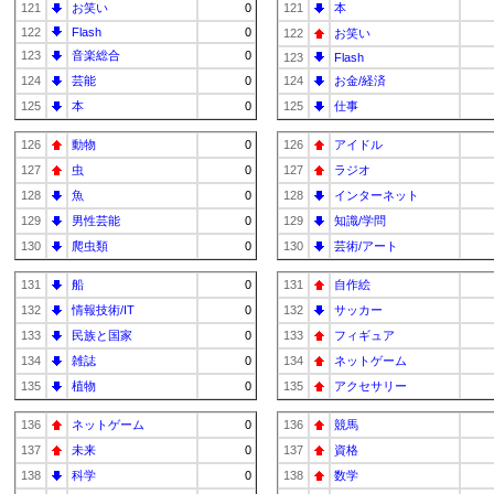
121
お笑い
0
121
本
122
Flash
0
122
お笑い
123
音楽総合
0
123
Flash
124
芸能
0
124
お金/経済
125
本
0
125
仕事
126
動物
0
126
アイドル
127
虫
0
127
ラジオ
128
魚
0
128
インターネット
129
男性芸能
0
129
知識/学問
130
爬虫類
0
130
芸術/アート
131
船
0
131
自作絵
132
情報技術/IT
0
132
サッカー
133
民族と国家
0
133
フィギュア
134
雑誌
0
134
ネットゲーム
135
植物
0
135
アクセサリー
136
ネットゲーム
0
136
競馬
137
未来
0
137
資格
138
科学
0
138
数学