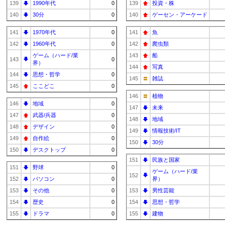
139
1990年代
0
139
投資・株
140
30分
0
140
ゲーセン・アーケード
141
1970年代
0
141
魚
142
1960年代
0
142
爬虫類
ゲーム（ハード/業
143
船
143
0
界）
144
写真
144
思想・哲学
0
145
雑誌
145
ここどこ
0
146
植物
146
地域
0
147
未来
147
武器/兵器
0
148
地域
148
デザイン
0
149
情報技術/IT
149
自作絵
0
150
30分
150
デスクトップ
0
151
民族と国家
151
野球
0
ゲーム（ハード/業
152
152
パソコン
0
界）
153
その他
0
153
男性芸能
154
歴史
0
154
思想・哲学
155
ドラマ
0
155
建物