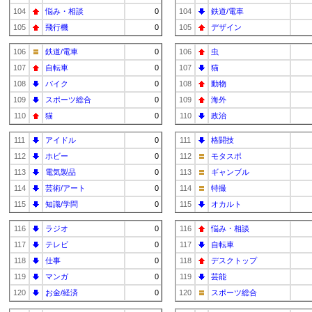
104
悩み・相談
0
104
鉄道/電車
105
飛行機
0
105
デザイン
106
鉄道/電車
0
106
虫
107
自転車
0
107
猫
108
バイク
0
108
動物
109
スポーツ総合
0
109
海外
110
猫
0
110
政治
111
アイドル
0
111
格闘技
112
ホビー
0
112
モタスポ
113
電気製品
0
113
ギャンブル
114
芸術/アート
0
114
特撮
115
知識/学問
0
115
オカルト
116
ラジオ
0
116
悩み・相談
117
テレビ
0
117
自転車
118
仕事
0
118
デスクトップ
119
マンガ
0
119
芸能
120
お金/経済
0
120
スポーツ総合