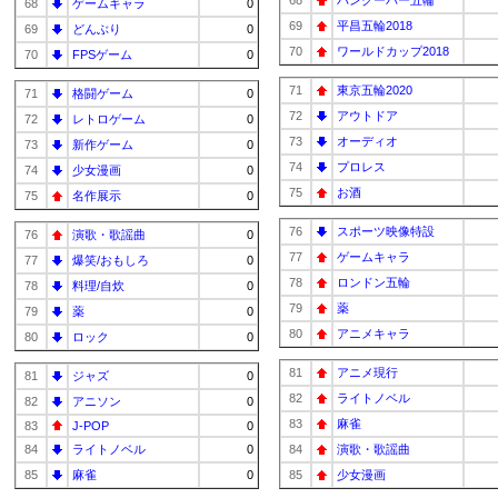
68
バンクーバー五輪
68
ゲームキャラ
0
69
平昌五輪2018
69
どんぶり
0
70
ワールドカップ2018
70
FPSゲーム
0
71
東京五輪2020
71
格闘ゲーム
0
72
アウトドア
72
レトロゲーム
0
73
オーディオ
73
新作ゲーム
0
74
プロレス
74
少女漫画
0
75
お酒
75
名作展示
0
76
スポーツ映像特設
76
演歌・歌謡曲
0
77
ゲームキャラ
77
爆笑/おもしろ
0
78
ロンドン五輪
78
料理/自炊
0
79
薬
79
薬
0
80
アニメキャラ
80
ロック
0
81
アニメ現行
81
ジャズ
0
82
ライトノベル
82
アニソン
0
83
麻雀
83
J-POP
0
84
ライトノベル
0
84
演歌・歌謡曲
85
麻雀
0
85
少女漫画