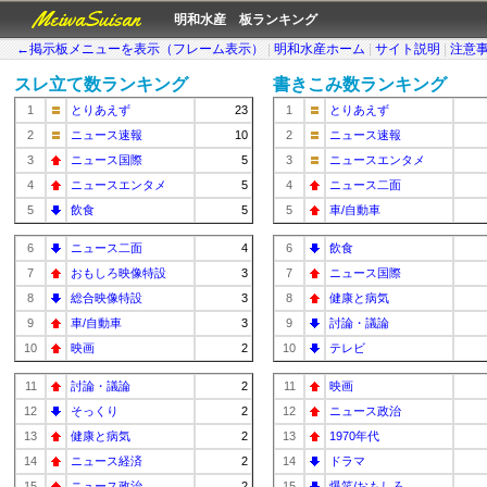
MeiwaSuisan
明和水産 板ランキング
←掲示板メニューを表示（フレーム表示）
|
明和水産ホーム
|
サイト説明
|
注意
スレ立て数ランキング
書きこみ数ランキング
1
とりあえず
23
1
とりあえず
2
ニュース速報
10
2
ニュース速報
3
ニュース国際
5
3
ニュースエンタメ
4
ニュースエンタメ
5
4
ニュース二面
5
飲食
5
5
車/自動車
6
ニュース二面
4
6
飲食
7
おもしろ映像特設
3
7
ニュース国際
8
総合映像特設
3
8
健康と病気
9
車/自動車
3
9
討論・議論
10
映画
2
10
テレビ
11
討論・議論
2
11
映画
12
そっくり
2
12
ニュース政治
13
健康と病気
2
13
1970年代
14
ニュース経済
2
14
ドラマ
15
ニュース政治
2
15
爆笑/おもしろ