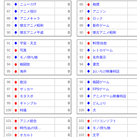
86
ニュースIT
0
86
相撲
87
アニメ現行
0
87
アニソン
88
アニメキャラ
0
88
ロック
89
懐古アニメ昭和
0
89
新作ゲーム
90
懐古アニメ平成
0
90
懐古アニメ昭和
91
宇宙・天文
0
91
料理/自炊
92
写真
0
92
レトロゲーム
93
モノ/持ち物
0
93
名作展示
94
格闘技
0
94
運営
95
海外
0
95
おいろけ映像特設
96
政治
0
96
格闘ゲーム
97
サッカー
0
97
FPSゲーム
98
モタスポ
0
98
アニメゲーム映像特設
99
ギャンブル
0
99
どんぶり
100
特撮
0
100
犬
101
アニメ総合
0
101
パソコンソフト
102
時代/あの頃…
0
102
モノ/持ち物
103
オカルト
0
103
文字