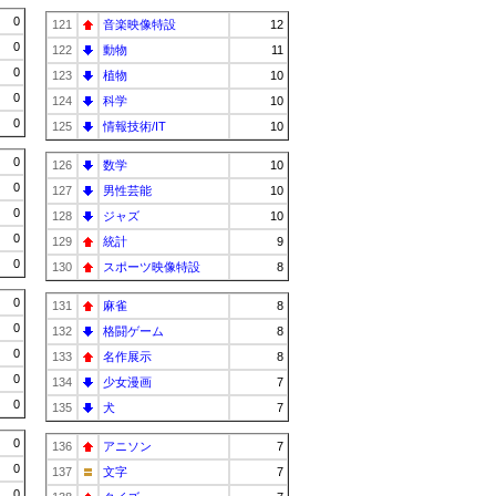
0
121
音楽映像特設
12
0
122
動物
11
0
123
植物
10
0
124
科学
10
0
125
情報技術/IT
10
0
126
数学
10
0
127
男性芸能
10
0
128
ジャズ
10
0
129
統計
9
0
130
スポーツ映像特設
8
0
131
麻雀
8
0
132
格闘ゲーム
8
0
133
名作展示
8
0
134
少女漫画
7
0
135
犬
7
0
136
アニソン
7
0
137
文字
7
0