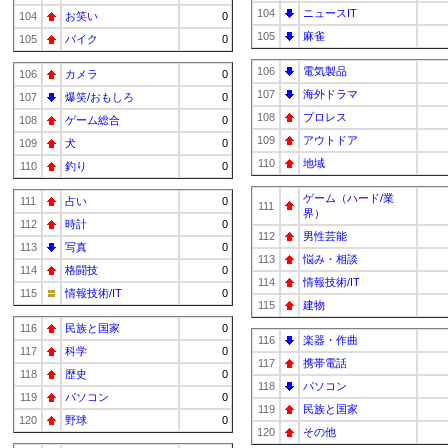
104
ニュースIT
104
お笑い
0
105
麻雀
105
バイク
0
106
電気製品
106
カメラ
0
107
海外ドラマ
107
爆笑/おもしろ
0
108
プロレス
108
ゲーム総合
0
109
アウトドア
109
犬
0
110
地域
110
釣り
0
ゲーム（ハード/業
111
占い
0
111
界）
112
時計
0
112
男性芸能
113
写真
0
113
悩み・相談
114
格闘技
0
114
情報技術/IT
115
情報技術/IT
0
115
建物
116
民族と国家
0
116
楽器・作曲
117
科学
0
117
携帯電話
118
歴史
0
118
パソコン
119
パソコン
0
119
民族と国家
120
野球
0
120
その他