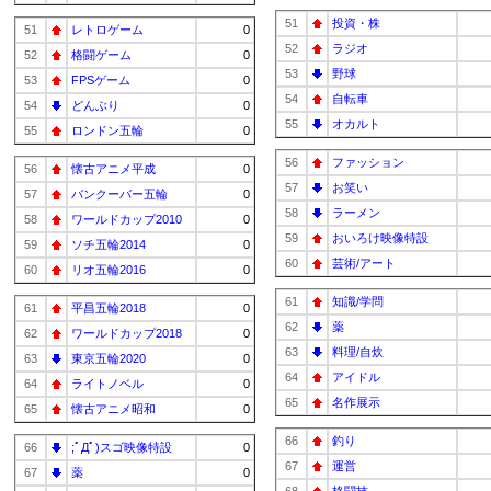
51
投資・株
51
レトロゲーム
0
52
ラジオ
52
格闘ゲーム
0
53
野球
53
FPSゲーム
0
54
自転車
54
どんぶり
0
55
オカルト
55
ロンドン五輪
0
56
ファッション
56
懐古アニメ平成
0
57
お笑い
57
バンクーバー五輪
0
58
ラーメン
58
ワールドカップ2010
0
59
おいろけ映像特設
59
ソチ五輪2014
0
60
芸術/アート
60
リオ五輪2016
0
61
知識/学問
61
平昌五輪2018
0
62
薬
62
ワールドカップ2018
0
63
料理/自炊
63
東京五輪2020
0
64
アイドル
64
ライトノベル
0
65
名作展示
65
懐古アニメ昭和
0
66
釣り
66
;ﾟДﾟ)スゴ映像特設
0
67
運営
67
薬
0