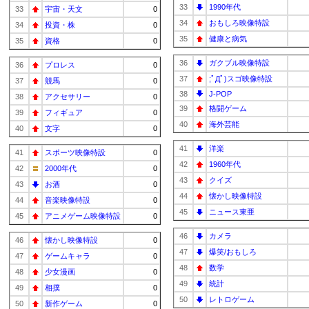
33
1990年代
33
宇宙・天文
0
34
おもしろ映像特設
34
投資・株
0
35
健康と病気
35
資格
0
36
ガクブル映像特設
36
プロレス
0
37
;ﾟДﾟ)スゴ映像特設
37
競馬
0
38
J-POP
38
アクセサリー
0
39
格闘ゲーム
39
フィギュア
0
40
海外芸能
40
文字
0
41
洋楽
41
スポーツ映像特設
0
42
1960年代
42
2000年代
0
43
クイズ
43
お酒
0
44
懐かし映像特設
44
音楽映像特設
0
45
ニュース東亜
45
アニメゲーム映像特設
0
46
カメラ
46
懐かし映像特設
0
47
爆笑/おもしろ
47
ゲームキャラ
0
48
数学
48
少女漫画
0
49
統計
49
相撲
0
50
レトロゲーム
50
新作ゲーム
0