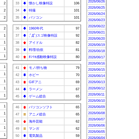
2026/06/26
2
33
懐かし映像特設
106
2026/06/25
2
34
特撮
101
2026/06/24
2
35
パソコン
101
2026/06/23
2026/06/22
2
36
1960年代
97
2026/06/21
1
37
;ﾟДﾟ)スゴ映像特設
92
2026/06/20
1
38
アイドル
82
2026/06/19
1
39
料理/自炊
81
2026/06/18
1
40
ﾎﾝﾜｶ感動映像特設
80
2026/06/17
2026/06/16
1
41
モノ/持ち物
79
2026/06/15
1
42
ホビー
70
2026/06/14
1
43
GIFアニ
69
2026/06/13
1
2026/06/12
44
ラーメン
67
2026/06/11
1
45
ゲーム総合
65
2026/06/10
1
2026/06/09
46
パソコンソフト
65
2026/06/08
1
47
アニメ総合
65
2026/06/07
1
48
海外芸能
62
2026/06/06
1
49
マンガ
62
2026/06/05
1
50
電気製品
59
2026/06/04