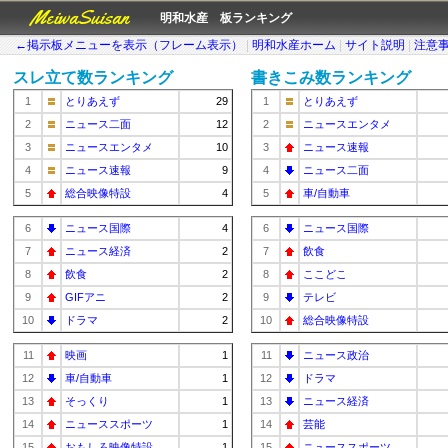
MeiwaSuisan
明和水産 板ランキング
←掲示板メニューを表示（フレーム表示）
|
明和水産ホーム
|
サイト説明
|
注意
スレ立て数ランキング
書きこみ数ランキング
1
とりあえず
29
1
とりあえず
2
ニュース二面
12
2
ニュースエンタメ
3
ニュースエンタメ
10
3
ニュース速報
4
ニュース速報
9
4
ニュース二面
5
総合映像特設
4
5
車/自動車
6
ニュース国際
4
6
ニュース国際
7
ニュース経済
2
7
飲食
8
飲食
2
8
ここどこ
9
GIFアニ
2
9
テレビ
10
ドラマ
2
10
総合映像特設
11
映画
1
11
ニュース政治
12
車/自動車
1
12
ドラマ
13
そっくり
1
13
ニュース経済
14
ニューススポーツ
1
14
芸能
15
おもしろ映像特設
1
15
ニューススポーツ