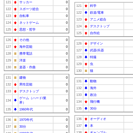
121
サッカー
0
121
科学
122
スポーツ総合
0
122
鉄道/電車
123
自転車
0
123
アニメ総合
124
ネットゲーム
0
124
デスクトップ
125
思想・哲学
0
125
自作絵
126
その他
0
126
デザイン
127
海外芸能
0
127
武器/兵器
128
携帯電話
0
128
特撮
129
洋楽
0
129
虫
130
楽器・作曲
0
130
猫
131
建物
0
131
動物
132
男性芸能
0
132
海外
133
デスクトップ
0
133
政治
ゲーム（ハード/業
134
0
134
飛行機
界）
135
30分
135
1960年代
0
136
オーディオ
136
1970年代
0
137
本
137
30分
0
138
ギャンブル