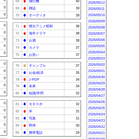
0
68
飛行機
40
2026/05/12
0
69
雑誌
39
2026/05/11
0
2026/05/10
70
オーディオ
39
2026/05/09
0
71
懐古アニメ昭和
38
2026/05/08
0
72
海外ドラマ
38
2026/05/07
0
2026/05/06
73
お酒
38
0
2026/05/05
74
カメラ
37
2026/05/04
0
75
お笑い
37
2026/05/03
0
2026/05/02
76
ギャンブル
37
0
2026/05/01
77
お金/経済
35
2026/04/30
0
78
J-POP
34
2026/04/29
0
79
未来
34
2026/04/28
0
80
知識/学問
32
2026/04/27
2026/04/26
0
81
モタスポ
32
2026/04/25
0
82
本
31
2026/04/24
0
83
写真
31
2026/04/23
0
84
野球
30
2026/04/22
0
85
携帯電話
29
2026/04/21