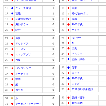
16
ニュース政治
1
16
声優
17
芸能
1
17
時代/あの頃…
18
芸能映像特設
0
18
映画
19
海外ドラマ
0
19
2000年代
20
統計
0
20
バイク
21
声優
0
21
GIFアニ
22
AI
22
アウトドア
0
23
歴史
23
ラーメン
0
24
そっくり
24
スマホアプリ
0
25
討論・議論
25
お菓子
0
26
仕事
26
パソコンソフト
0
27
ロック
27
オーディオ
0
28
1980年代
28
数学
0
29
ジャズ
29
船
0
30
ﾎﾝﾜｶ感動映像特設
30
爬虫類
0
31
思想・哲学
31
魚
0
32
1970年代
32
ゲーセン・アーケード
0