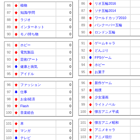
86
リオ五輪2016
86
植物
0
87
ソチ五輪2014
87
知識/学問
0
88
ワールドカップ2010
88
ラジオ
0
89
バンクーバー五輪
89
インターネット
0
90
ロンドン五輪
90
モノ/持ち物
0
91
ゲームキャラ
91
ホビー
0
92
どんぶり
92
電気製品
0
93
FPSゲーム
93
芸術/アート
0
94
ホビー
94
健康と病気
0
95
お菓子
95
アイドル
0
96
新作ゲーム
96
ファッション
0
97
相撲
97
仕事
0
98
少女漫画
98
お金/経済
0
99
ライトノベル
99
Flash
0
100
懐古アニメ平成
100
音楽総合
0
101
懐古アニメ昭和
101
本
0
102
アニメキャラ
102
マンガ
0
103
アニメ現行
103
テレビ
0