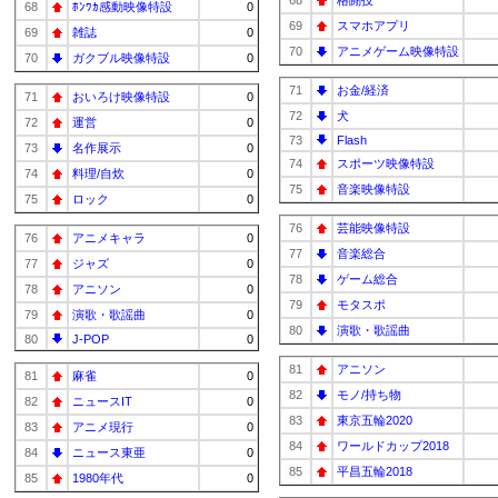
68
格闘技
68
ﾎﾝﾜｶ感動映像特設
0
69
スマホアプリ
69
雑誌
0
70
アニメゲーム映像特設
70
ガクブル映像特設
0
71
お金/経済
71
おいろけ映像特設
0
72
犬
72
運営
0
73
Flash
73
名作展示
0
74
スポーツ映像特設
74
料理/自炊
0
75
音楽映像特設
75
ロック
0
76
芸能映像特設
76
アニメキャラ
0
77
音楽総合
77
ジャズ
0
78
ゲーム総合
78
アニソン
0
79
モタスポ
79
演歌・歌謡曲
0
80
演歌・歌謡曲
80
J-POP
0
81
アニソン
81
麻雀
0
82
モノ/持ち物
82
ニュースIT
0
83
東京五輪2020
83
アニメ現行
0
84
ワールドカップ2018
84
ニュース東亜
0
85
平昌五輪2018
85
1980年代
0