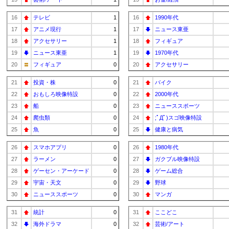
16
テレビ
1
16
1990年代
17
アニメ現行
1
17
ニュース東亜
18
アクセサリー
1
18
フィギュア
19
ニュース東亜
1
19
1970年代
20
フィギュア
0
20
アクセサリー
21
投資・株
0
21
バイク
22
おもしろ映像特設
0
22
2000年代
23
船
0
23
ニューススポーツ
24
爬虫類
0
24
;ﾟДﾟ)スゴ映像特設
25
魚
0
25
健康と病気
26
スマホアプリ
0
26
1980年代
27
ラーメン
0
27
ガクブル映像特設
28
ゲーセン・アーケード
0
28
ゲーム総合
29
宇宙・天文
0
29
野球
30
ニューススポーツ
0
30
マンガ
31
統計
0
31
ここどこ
32
海外ドラマ
0
32
芸術/アート