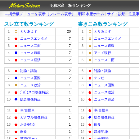
MeiwaSuisan
明和水産 板ランキング
←掲示板メニューを表示（フレーム表示）
|
明和水産ホーム
|
サイト説明
|
注意
スレ立て数ランキング
書きこみ数ランキング
1
とりあえず
20
1
とりあえず
2
ニュースエンタメ
7
2
ニュースエンタメ
3
ニュース二面
7
3
ニュース速報
4
ニュース速報
7
4
アニメ現行
5
ニュース経済
2
5
ニュース二面
6
討論・議論
2
6
討論・議論
7
ニュース国際
2
7
テレビ
8
ニュース政治
1
8
ニュース国際
9
;ﾟДﾟ)スゴ映像特設
1
9
ニュース政治
10
総合映像特設
1
10
ニュース経済
11
車/自動車
1
11
車/自動車
12
ガクブル映像特設
1
12
総合映像特設
13
お金/経済
1
13
飲食
14
飲食
1
14
武器/兵器
15
芸術/アート
1
15
お金/経済