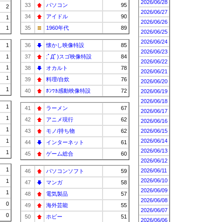
2026/06/28
33
パソコン
95
2
2026/06/27
34
アイドル
90
1
2026/06/26
1
35
1960年代
89
2026/06/25
2026/06/24
1
36
懐かし映像特設
85
2026/06/23
1
37
;ﾟДﾟ)スゴ映像特設
84
2026/06/22
1
38
オカルト
78
2026/06/21
1
39
料理/自炊
76
2026/06/20
1
40
ﾎﾝﾜｶ感動映像特設
72
2026/06/19
2026/06/18
1
41
ラーメン
67
2026/06/17
1
42
アニメ現行
62
2026/06/16
1
43
モノ/持ち物
62
2026/06/15
1
2026/06/14
44
インターネット
61
2026/06/13
1
45
ゲーム総合
60
2026/06/12
1
2026/06/11
46
パソコンソフト
59
2026/06/10
1
47
マンガ
58
2026/06/09
1
48
電気製品
57
2026/06/08
0
49
海外芸能
55
2026/06/07
0
50
ホビー
51
2026/06/06