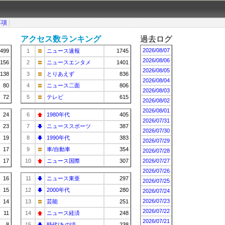
事項
|
アクセス数ランキング
過去ログ
2026/08/07
499
1
ニュース速報
1745
2026/08/06
156
2
ニュースエンタメ
1401
2026/08/05
138
3
とりあえず
836
2026/08/04
80
4
ニュース二面
806
2026/08/03
72
5
テレビ
615
2026/08/02
2026/08/01
24
6
1980年代
405
2026/07/31
23
7
ニューススポーツ
387
2026/07/30
19
8
1990年代
383
2026/07/29
17
9
車/自動車
354
2026/07/28
17
10
ニュース国際
307
2026/07/27
2026/07/26
16
11
ニュース東亜
297
2026/07/25
15
12
2000年代
280
2026/07/24
2026/07/23
14
13
芸能
251
2026/07/22
11
14
ニュース経済
248
2026/07/21
8
15
時代/あの頃…
238