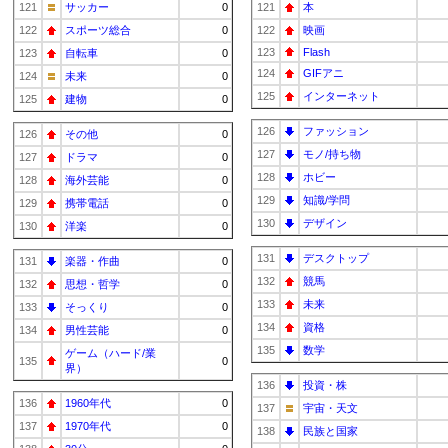
121
サッカー
0
121
本
122
スポーツ総合
0
122
映画
123
Flash
123
自転車
0
124
GIFアニ
124
未来
0
125
インターネット
125
建物
0
126
ファッション
126
その他
0
127
モノ/持ち物
127
ドラマ
0
128
ホビー
128
海外芸能
0
129
知識/学問
129
携帯電話
0
130
デザイン
130
洋楽
0
131
デスクトップ
131
楽器・作曲
0
132
競馬
132
思想・哲学
0
133
未来
133
そっくり
0
134
資格
134
男性芸能
0
135
数学
ゲーム（ハード/業
135
0
界）
136
投資・株
136
1960年代
0
137
宇宙・天文
137
1970年代
0
138
民族と国家