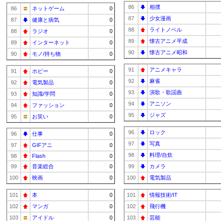
86
相撲
86
ネットゲーム
0
87
少女漫画
87
健康と病気
0
88
ライトノベル
88
ラジオ
0
89
懐古アニメ平成
89
インターネット
0
90
懐古アニメ昭和
90
モノ/持ち物
0
91
アニメキャラ
91
ホビー
0
92
麻雀
92
電気製品
0
93
演歌・歌謡曲
93
知識/学問
0
94
アニソン
94
ファッション
0
95
ジャズ
95
お笑い
0
96
ロック
96
仕事
0
97
写真
97
GIFアニ
0
98
料理/自炊
98
Flash
0
99
音楽総合
0
99
カメラ
100
映画
0
100
電気製品
101
本
0
101
情報技術/IT
102
マンガ
0
102
飛行機
103
アイドル
0
103
芸能