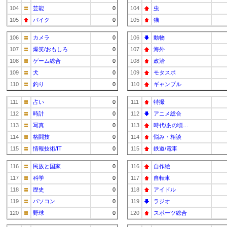
104
芸能
0
104
虫
105
バイク
0
105
猫
106
カメラ
0
106
動物
107
爆笑/おもしろ
0
107
海外
108
ゲーム総合
0
108
政治
109
犬
0
109
モタスポ
110
釣り
0
110
ギャンブル
111
占い
0
111
特撮
112
時計
0
112
アニメ総合
113
写真
0
113
時代/あの頃…
114
格闘技
0
114
悩み・相談
115
情報技術/IT
0
115
鉄道/電車
116
民族と国家
0
116
自作絵
117
科学
0
117
自転車
118
歴史
0
118
アイドル
119
パソコン
0
119
ラジオ
120
野球
0
120
スポーツ総合