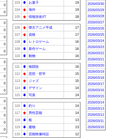
103
お菓子
19
2026/03/30
0
104
海外
19
2026/03/29
0
2026/03/28
105
情報技術/IT
18
2026/03/27
0
106
懐古アニメ平成
17
2026/03/26
0
107
資格
17
2026/03/25
0
2026/03/24
108
レトロゲーム
16
0
2026/03/23
109
新作ゲーム
16
0
2026/03/22
110
動物
16
2026/03/21
0
2026/03/20
111
格闘技
16
0
2026/03/19
112
思想・哲学
15
0
2026/03/18
113
ジャズ
15
0
2026/03/17
114
デザイン
14
2026/03/16
0
115
写真
14
2026/03/15
0
2026/03/14
116
釣り
14
0
2026/03/13
117
男性芸能
14
2026/03/12
0
118
船
13
2026/03/11
0
119
建物
13
2026/03/10
0
120
芸能映像特設
12