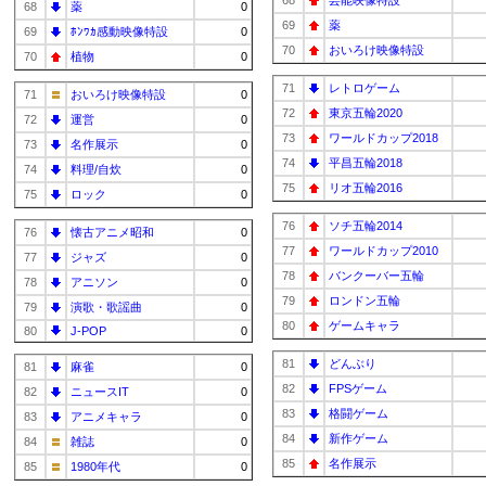
68
芸能映像特設
68
薬
0
69
薬
69
ﾎﾝﾜｶ感動映像特設
0
70
おいろけ映像特設
70
植物
0
71
レトロゲーム
71
おいろけ映像特設
0
72
東京五輪2020
72
運営
0
73
ワールドカップ2018
73
名作展示
0
74
平昌五輪2018
74
料理/自炊
0
75
リオ五輪2016
75
ロック
0
76
ソチ五輪2014
76
懐古アニメ昭和
0
77
ワールドカップ2010
77
ジャズ
0
78
バンクーバー五輪
78
アニソン
0
79
ロンドン五輪
79
演歌・歌謡曲
0
80
ゲームキャラ
80
J-POP
0
81
どんぶり
81
麻雀
0
82
FPSゲーム
82
ニュースIT
0
83
格闘ゲーム
83
アニメキャラ
0
84
新作ゲーム
84
雑誌
0
85
名作展示
85
1980年代
0