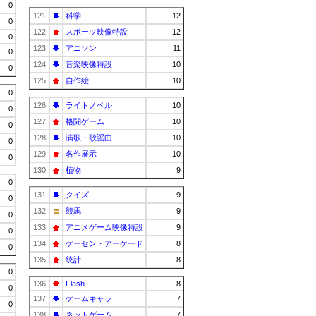
0
121
科学
12
0
122
スポーツ映像特設
12
0
123
アニソン
11
0
124
音楽映像特設
10
0
125
自作絵
10
0
126
ライトノベル
10
0
127
格闘ゲーム
10
0
128
演歌・歌謡曲
10
0
129
名作展示
10
0
130
植物
9
0
131
クイズ
9
0
132
競馬
9
0
133
アニメゲーム映像特設
9
0
134
ゲーセン・アーケード
8
0
135
統計
8
0
136
Flash
8
0
137
ゲームキャラ
7
0
138
ネットゲーム
7