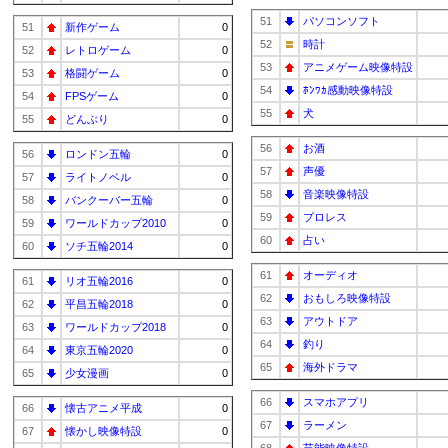
51
パソコンソフト
51
新作ゲーム
0
52
時計
52
レトロゲーム
0
53
アニメゲーム映像特設
53
格闘ゲーム
0
54
ﾎﾝﾜｶ感動映像特設
54
FPSゲーム
0
55
犬
55
どんぶり
0
56
お酒
56
ロンドン五輪
0
57
声優
57
ライトノベル
0
58
音楽映像特設
58
バンクーバー五輪
0
59
プロレス
59
ワールドカップ2010
0
60
占い
60
ソチ五輪2014
0
61
オーディオ
61
リオ五輪2016
0
62
おもしろ映像特設
62
平昌五輪2018
0
63
アウトドア
63
ワールドカップ2018
0
64
釣り
64
東京五輪2020
0
65
海外ドラマ
65
少女漫画
0
66
スマホアプリ
66
懐古アニメ平成
0
67
ラーメン
67
懐かし映像特設
0