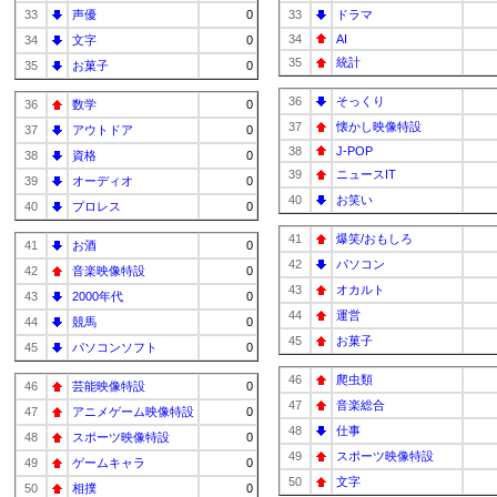
33
声優
0
33
ドラマ
34
AI
34
文字
0
35
統計
35
お菓子
0
36
そっくり
36
数学
0
37
懐かし映像特設
37
アウトドア
0
38
J-POP
38
資格
0
39
ニュースIT
39
オーディオ
0
40
お笑い
40
プロレス
0
41
爆笑/おもしろ
41
お酒
0
42
パソコン
42
音楽映像特設
0
43
オカルト
43
2000年代
0
44
運営
44
競馬
0
45
お菓子
45
パソコンソフト
0
46
爬虫類
46
芸能映像特設
0
47
音楽総合
47
アニメゲーム映像特設
0
48
仕事
48
スポーツ映像特設
0
49
スポーツ映像特設
49
ゲームキャラ
0
50
文字
50
相撲
0