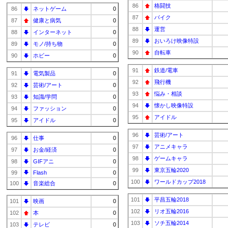
86
格闘技
86
ネットゲーム
0
87
バイク
87
健康と病気
0
88
運営
88
インターネット
0
89
おいろけ映像特設
89
モノ/持ち物
0
90
自転車
90
ホビー
0
91
鉄道/電車
91
電気製品
0
92
飛行機
92
芸術/アート
0
93
悩み・相談
93
知識/学問
0
94
懐かし映像特設
94
ファッション
0
95
アイドル
95
アイドル
0
96
芸術/アート
96
仕事
0
97
アニメキャラ
97
お金/経済
0
98
ゲームキャラ
98
GIFアニ
0
99
東京五輪2020
99
Flash
0
100
ワールドカップ2018
100
音楽総合
0
101
平昌五輪2018
101
映画
0
102
リオ五輪2016
102
本
0
103
ソチ五輪2014
103
テレビ
0