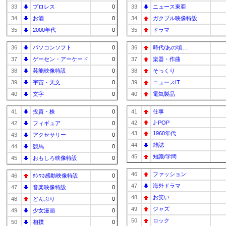
33
プロレス
0
33
ニュース東亜
34
お酒
0
34
ガクブル映像特設
35
2000年代
0
35
ドラマ
36
パソコンソフト
0
36
時代/あの頃…
37
ゲーセン・アーケード
0
37
楽器・作曲
38
芸能映像特設
0
38
そっくり
39
宇宙・天文
0
39
ニュースIT
40
文字
0
40
電気製品
41
投資・株
0
41
仕事
42
J-POP
42
フィギュア
0
43
1960年代
43
アクセサリー
0
44
雑誌
44
競馬
0
45
知識/学問
45
おもしろ映像特設
0
46
ファッション
46
ﾎﾝﾜｶ感動映像特設
0
47
海外ドラマ
47
音楽映像特設
0
48
お笑い
48
どんぶり
0
49
ジャズ
49
少女漫画
0
50
ロック
50
相撲
0