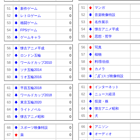
51
マンガ
51
新作ゲーム
0
52
音楽映像特設
52
レトロゲーム
0
53
名作展示
53
格闘ゲーム
0
54
懐古アニメ平成
54
FPSゲーム
0
55
思想・哲学
55
ゲームキャラ
0
56
写真
56
懐古アニメ平成
0
57
植物
57
ロンドン五輪
0
58
料理/自炊
58
ワールドカップ2010
0
59
カメラ
59
ソチ五輪2014
0
60
;ﾟДﾟ)スゴ映像特設
60
リオ五輪2016
0
61
インターネット
61
平昌五輪2018
0
62
ニュース経済
62
ワールドカップ2018
0
63
投資・株
63
東京五輪2020
0
64
懐古アニメ昭和
64
ライトノベル
0
65
犬
65
懐古アニメ昭和
0
66
アニソン
66
スポーツ映像特設
0
67
オーディオ
67
薬
0