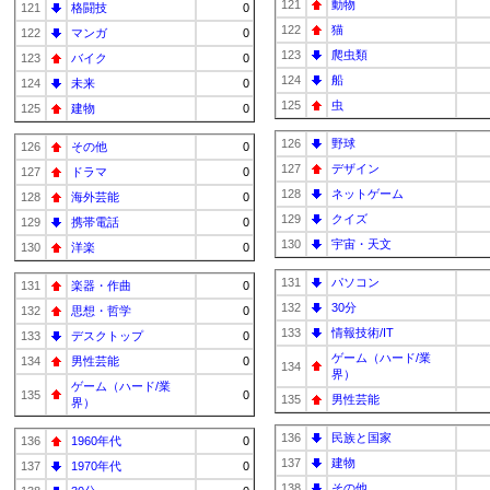
121
動物
121
格闘技
0
122
猫
122
マンガ
0
123
爬虫類
123
バイク
0
124
船
124
未来
0
125
虫
125
建物
0
126
野球
126
その他
0
127
デザイン
127
ドラマ
0
128
ネットゲーム
128
海外芸能
0
129
クイズ
129
携帯電話
0
130
宇宙・天文
130
洋楽
0
131
パソコン
131
楽器・作曲
0
132
30分
132
思想・哲学
0
133
情報技術/IT
133
デスクトップ
0
ゲーム（ハード/業
134
男性芸能
0
134
界）
ゲーム（ハード/業
135
0
135
男性芸能
界）
136
民族と国家
136
1960年代
0
137
建物
137
1970年代
0
138
その他