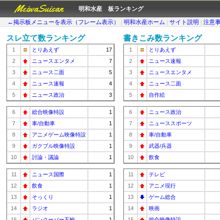
MeiwaSuisan
明和水産 板ランキング
←掲示板メニューを表示（フレーム表示）
|
明和水産ホーム
|
サイト説明
|
注意
スレ立て数ランキング
書きこみ数ランキング
1
とりあえず
17
1
とりあえず
2
ニュースエンタメ
7
2
ニュース速報
3
ニュース二面
5
3
ニュースエンタメ
4
ニュース速報
4
4
ニュース二面
5
ニュース政治
3
5
自作絵
6
総合映像特設
1
6
ニュース政治
7
車/自動車
1
7
ニューススポーツ
8
アニメゲーム映像特設
1
8
車/自動車
9
ガクブル映像特設
1
9
武器/兵器
10
討論・議論
1
10
飲食
11
ニュース国際
1
11
テレビ
12
飲食
1
12
アニメ現行
13
そっくり
1
13
ゲーム総合
14
ラジオ
1
14
映画
15
バンクーバー五輪
1
15
総合映像特設