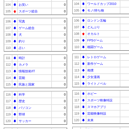
104
ワールドカップ2010
104
お笑い
0
105
モノ/持ち物
105
スポーツ総合
0
106
ロンドン五輪
106
写真
0
107
どんぶり
107
ゲーム総合
0
108
オカルト
108
犬
0
109
FPSゲーム
109
釣り
0
110
格闘ゲーム
110
占い
0
111
レトロゲーム
111
時計
0
112
新作ゲーム
112
カメラ
0
113
相撲
113
情報技術/IT
0
114
少女漫画
114
芸能
0
115
ライトノベル
115
民族と国家
0
116
ホビー
116
科学
0
117
スポーツ映像特設
117
歴史
0
118
スマホアプリ
118
パソコン
0
119
芸能映像特設
119
野球
0
120
未来
120
サッカー
0