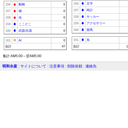
156
文字
156
動物
0
157
時計
157
猫
0
158
サッカー
158
虫
0
159
アクセサリー
159
ここどこ
0
160
競馬
160
武器/兵器
0
161
魚
161
AI
0
合計
47
合計
1
集計:AM5:00～翌AM5:00
明和水産
|
サイトについて
|
注意事項
|
削除依頼
|
連絡先