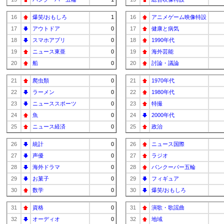
16
爆笑/おもしろ
1
16
アニメゲーム映像特設
17
アウトドア
0
17
健康と病気
18
スマホアプリ
0
18
1990年代
19
ニュース東亜
0
19
海外芸能
20
船
0
20
討論・議論
21
爬虫類
0
21
1970年代
22
ラーメン
0
22
1980年代
23
ニューススポーツ
0
23
特撮
24
魚
0
24
2000年代
25
ニュース経済
0
25
政治
26
統計
0
26
ニュース国際
27
声優
0
27
ラジオ
28
海外ドラマ
0
28
バンクーバー五輪
29
お菓子
0
29
フィギュア
30
数学
0
30
爆笑/おもしろ
31
資格
0
31
演歌・歌謡曲
32
オーディオ
0
32
地域