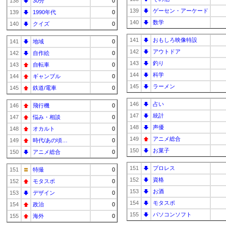
138
30分
0
139
ゲーセン・アーケード
139
1990年代
0
140
数学
140
クイズ
0
141
おもしろ映像特設
141
地域
0
142
アウトドア
142
自作絵
0
143
釣り
143
自転車
0
144
科学
144
ギャンブル
0
145
ラーメン
145
鉄道/電車
0
146
占い
146
飛行機
0
147
統計
147
悩み・相談
0
148
声優
148
オカルト
0
149
アニメ総合
149
時代/あの頃…
0
150
お菓子
150
アニメ総合
0
151
プロレス
151
特撮
0
152
資格
152
モタスポ
0
153
お酒
153
デザイン
0
154
モタスポ
154
政治
0
155
パソコンソフト
155
海外
0