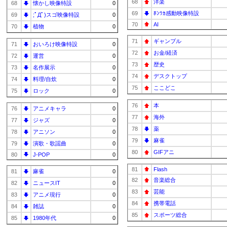
68
洋楽
68
懐かし映像特設
0
69
ﾎﾝﾜｶ感動映像特設
69
;ﾟДﾟ)スゴ映像特設
0
70
AI
70
植物
0
71
ギャンブル
71
おいろけ映像特設
0
72
お金/経済
72
運営
0
73
歴史
73
名作展示
0
74
デスクトップ
74
料理/自炊
0
75
ここどこ
75
ロック
0
76
本
76
アニメキャラ
0
77
海外
77
ジャズ
0
78
薬
78
アニソン
0
79
麻雀
79
演歌・歌謡曲
0
80
GIFアニ
80
J-POP
0
81
Flash
81
麻雀
0
82
音楽総合
82
ニュースIT
0
83
芸能
83
アニメ現行
0
84
携帯電話
84
雑誌
0
85
スポーツ総合
85
1980年代
0