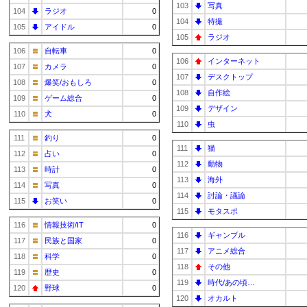
103
写真
104
ラジオ
0
104
特撮
105
アイドル
0
105
ラジオ
106
自転車
0
106
インターネット
107
カメラ
0
107
デスクトップ
108
爆笑/おもしろ
0
108
自作絵
109
ゲーム総合
0
109
デザイン
110
犬
0
110
虫
111
釣り
0
111
猫
112
占い
0
112
動物
113
時計
0
113
海外
114
写真
0
114
討論・議論
115
お笑い
0
115
モタスポ
116
情報技術/IT
0
116
ギャンブル
117
民族と国家
0
117
アニメ総合
118
科学
0
118
その他
119
歴史
0
119
時代/あの頃…
120
野球
0
120
オカルト