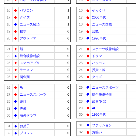
16
パソコン
1
16
そっくり
17
クイズ
1
17
2000年代
18
ニュース経済
1
18
ニュース国際
19
数学
0
19
芸能
20
アウトドア
0
20
1990年代
21
船
0
21
スポーツ映像特設
22
総合映像特設
0
22
ドラマ
23
スマホアプリ
0
23
パソコン
24
ラーメン
0
24
投資・株
25
爬虫類
0
25
クイズ
26
魚
0
26
ニューススポーツ
27
ニューススポーツ
0
27
総合映像特設
28
統計
0
28
武器/兵器
29
AI
29
声優
0
30
1980年代
30
海外ドラマ
0
31
ファッション
31
お菓子
0
32
お笑い
32
プロレス
0