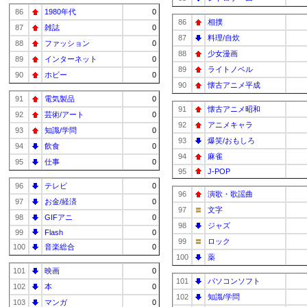
86
1980年代
0
86
相撲
87
雑誌
0
87
料理/自炊
88
ファッション
0
88
少女漫画
89
インターネット
0
89
ライトノベル
90
ホビー
0
90
懐古アニメ平成
91
電気製品
0
91
懐古アニメ昭和
92
芸術/アート
0
92
アニメキャラ
93
知識/学問
0
93
爆笑/おもしろ
94
飲食
0
94
麻雀
95
仕事
0
95
J-POP
96
テレビ
0
96
演歌・歌謡曲
97
お金/経済
0
97
文字
98
GIFアニ
0
98
ジャズ
99
Flash
0
99
ロック
100
音楽総合
0
100
薬
101
映画
0
101
パソコンソフト
102
本
0
102
知識/学問
103
マンガ
0