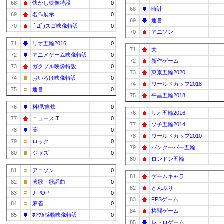
68
懐かし映像特設
0
68
時計
69
名作展示
0
69
運営
70
;ﾟДﾟ)スゴ映像特設
0
70
アニソン
71
リオ五輪2016
0
71
犬
72
アニメゲーム映像特設
0
72
新作ゲーム
73
ガクブル映像特設
0
73
東京五輪2020
74
おいろけ映像特設
0
74
ワールドカップ2018
75
運営
0
75
平昌五輪2018
76
料理/自炊
0
76
リオ五輪2016
77
ニュースIT
0
77
ソチ五輪2014
78
薬
0
78
ワールドカップ2010
79
ロック
0
79
バンクーバー五輪
80
ジャズ
0
80
ロンドン五輪
81
アニソン
0
81
ゲームキャラ
82
演歌・歌謡曲
0
82
どんぶり
83
J-POP
0
83
FPSゲーム
84
麻雀
0
84
格闘ゲーム
85
ﾎﾝﾜｶ感動映像特設
0
85
レトロゲーム