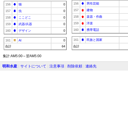
156
男性芸能
156
猫
0
157
建物
157
虫
0
158
楽器・作曲
158
ここどこ
0
159
洋楽
159
武器/兵器
0
160
携帯電話
160
デザイン
0
161
民族と国家
161
AI
0
合計
64
合計
集計:AM5:00～翌AM5:00
明和水産
|
サイトについて
|
注意事項
|
削除依頼
|
連絡先