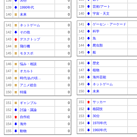
138
30分
0
139
芸術/アート
139
1990年代
0
140
宇宙・天文
140
未来
0
141
ゲーセン・アーケード
141
ネットゲーム
0
142
科学
142
その他
0
143
魚
143
デスクトップ
0
144
爬虫類
144
飛行機
0
145
船
145
モタスポ
0
146
歴史
146
悩み・相談
0
147
植物
147
オカルト
0
148
海外芸能
148
時代/あの頃…
0
149
ネットゲーム
149
アニメ総合
0
150
未来
150
特撮
0
151
サッカー
151
ギャンブル
0
152
格闘技
152
討論・議論
0
153
30分
153
自作絵
0
154
1970年代
154
海外
0
155
1960年代
155
動物
0