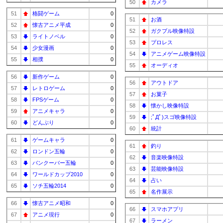
50
カメラ
51
格闘ゲーム
0
51
お酒
52
懐古アニメ平成
0
52
ガクブル映像特設
53
ライトノベル
0
53
プロレス
54
少女漫画
0
54
アニメゲーム映像特設
55
相撲
0
55
オーディオ
56
新作ゲーム
0
56
アウトドア
57
レトロゲーム
0
57
お菓子
58
FPSゲーム
0
58
懐かし映像特設
59
アニメキャラ
0
59
;ﾟДﾟ)スゴ映像特設
60
どんぶり
0
60
統計
61
ゲームキャラ
0
61
釣り
62
ロンドン五輪
0
62
音楽映像特設
63
バンクーバー五輪
0
63
芸能映像特設
64
ワールドカップ2010
0
64
占い
65
ソチ五輪2014
0
65
名作展示
66
懐古アニメ昭和
0
66
スマホアプリ
67
アニメ現行
0
67
ラーメン