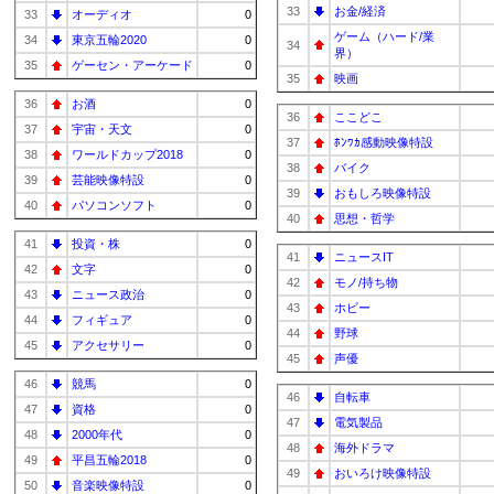
33
お金/経済
33
オーディオ
0
ゲーム（ハード/業
34
東京五輪2020
0
34
界）
35
ゲーセン・アーケード
0
35
映画
36
お酒
0
36
ここどこ
37
宇宙・天文
0
37
ﾎﾝﾜｶ感動映像特設
38
ワールドカップ2018
0
38
バイク
39
芸能映像特設
0
39
おもしろ映像特設
40
パソコンソフト
0
40
思想・哲学
41
投資・株
0
41
ニュースIT
42
文字
0
42
モノ/持ち物
43
ニュース政治
0
43
ホビー
44
フィギュア
0
44
野球
45
アクセサリー
0
45
声優
46
競馬
0
46
自転車
47
資格
0
47
電気製品
48
2000年代
0
48
海外ドラマ
49
平昌五輪2018
0
49
おいろけ映像特設
50
音楽映像特設
0