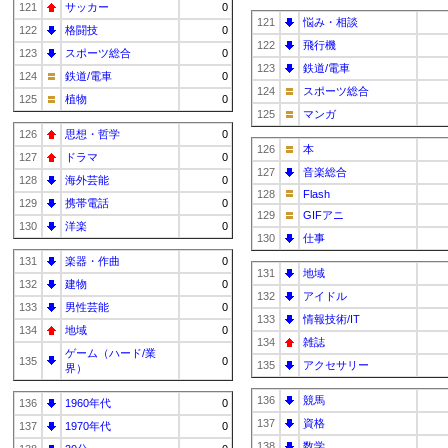
121
サッカー
0
121
悩み・相談
122
格闘技
0
122
飛行機
123
スポーツ総合
0
123
鉄道/電車
124
鉄道/電車
0
124
スポーツ総合
125
植物
0
125
マンガ
126
思想・哲学
0
126
本
127
ドラマ
0
127
音楽総合
128
海外芸能
0
128
Flash
129
携帯電話
0
129
GIFアニ
130
洋楽
0
130
仕事
131
楽器・作曲
0
131
地域
132
建物
0
132
アイドル
133
男性芸能
0
133
情報技術/IT
134
地域
0
134
雑誌
ゲーム（ハード/業
135
0
135
アクセサリー
界）
136
競馬
136
1960年代
0
137
資格
137
1970年代
0
138
数学