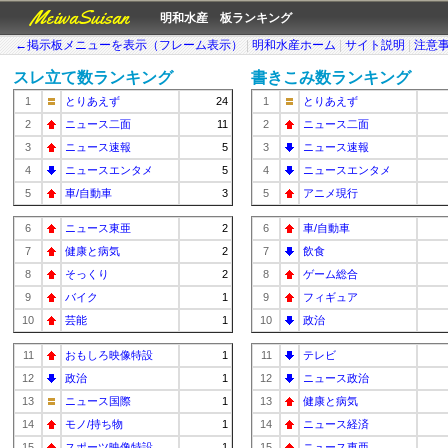
MeiwaSuisan
明和水産 板ランキング
←掲示板メニューを表示（フレーム表示）
|
明和水産ホーム
|
サイト説明
|
注意
スレ立て数ランキング
書きこみ数ランキング
1
とりあえず
24
1
とりあえず
2
ニュース二面
11
2
ニュース二面
3
ニュース速報
5
3
ニュース速報
4
ニュースエンタメ
5
4
ニュースエンタメ
5
車/自動車
3
5
アニメ現行
6
ニュース東亜
2
6
車/自動車
7
健康と病気
2
7
飲食
8
そっくり
2
8
ゲーム総合
9
バイク
1
9
フィギュア
10
芸能
1
10
政治
11
おもしろ映像特設
1
11
テレビ
12
政治
1
12
ニュース政治
13
ニュース国際
1
13
健康と病気
14
モノ/持ち物
1
14
ニュース経済
15
スポーツ映像特設
1
15
ニュース東亜