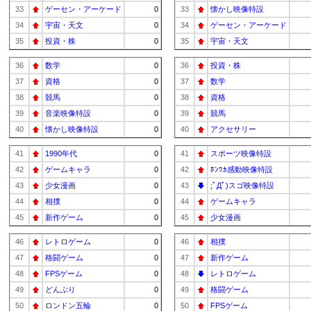
33
ゲーセン・アーケード
0
33
懐かし映像特設
34
宇宙・天文
0
34
ゲーセン・アーケード
35
投資・株
0
35
宇宙・天文
36
数学
0
36
投資・株
37
資格
0
37
数学
38
競馬
0
38
資格
39
音楽映像特設
0
39
競馬
40
懐かし映像特設
0
40
アクセサリー
41
1990年代
0
41
スポーツ映像特設
42
ゲームキャラ
0
42
ﾎﾝﾜｶ感動映像特設
43
少女漫画
0
43
;ﾟДﾟ)スゴ映像特設
44
相撲
0
44
ゲームキャラ
45
新作ゲーム
0
45
少女漫画
46
レトロゲーム
0
46
相撲
47
格闘ゲーム
0
47
新作ゲーム
48
FPSゲーム
0
48
レトロゲーム
49
どんぶり
0
49
格闘ゲーム
50
ロンドン五輪
0
50
FPSゲーム