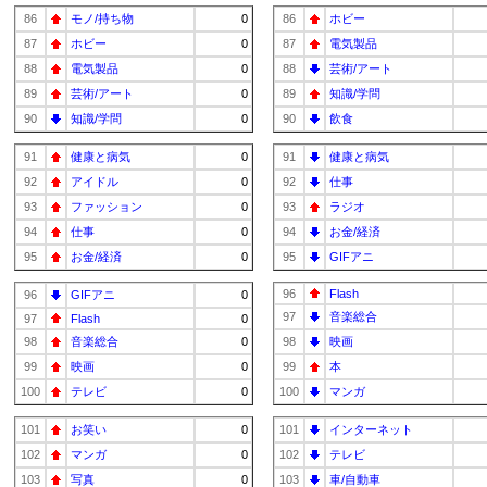
86
モノ/持ち物
0
86
ホビー
87
ホビー
0
87
電気製品
88
電気製品
0
88
芸術/アート
89
芸術/アート
0
89
知識/学問
90
知識/学問
0
90
飲食
91
健康と病気
0
91
健康と病気
92
アイドル
0
92
仕事
93
ファッション
0
93
ラジオ
94
仕事
0
94
お金/経済
95
お金/経済
0
95
GIFアニ
96
Flash
96
GIFアニ
0
97
音楽総合
97
Flash
0
98
音楽総合
0
98
映画
99
映画
0
99
本
100
テレビ
0
100
マンガ
101
お笑い
0
101
インターネット
102
マンガ
0
102
テレビ
103
写真
0
103
車/自動車