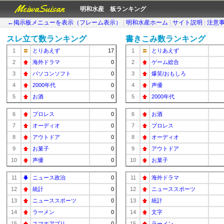
MeiwaSuisan
明和水産 板ランキング
←掲示板メニューを表示（フレーム表示）
|
明和水産ホーム
|
サイト説明
|
注意
スレ立て数ランキング
書きこみ数ランキング
1
とりあえず
17
1
とりあえず
2
海外ドラマ
0
2
ゲーム総合
3
パソコンソフト
0
3
爆笑/おもしろ
4
2000年代
0
4
声優
5
お酒
0
5
2000年代
6
プロレス
0
6
お酒
7
オーディオ
0
7
プロレス
8
アウトドア
0
8
オーディオ
9
お菓子
0
9
アウトドア
10
声優
0
10
お菓子
11
ニュース政治
0
11
海外ドラマ
12
統計
0
12
ニューススポーツ
13
ニューススポーツ
0
13
統計
14
ラーメン
0
14
文字
15
スマホアプリ
0
15
ラーメン