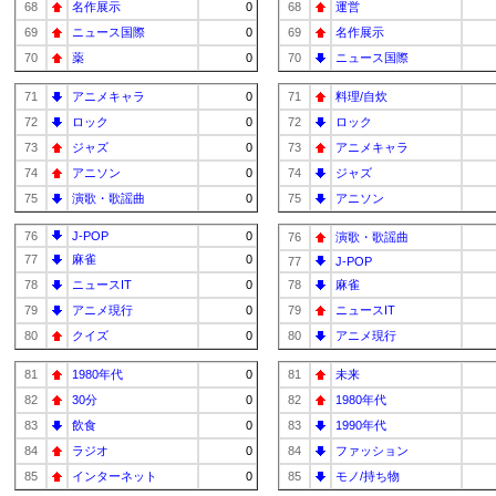
68
名作展示
0
68
運営
69
ニュース国際
0
69
名作展示
70
薬
0
70
ニュース国際
71
アニメキャラ
0
71
料理/自炊
72
ロック
0
72
ロック
73
ジャズ
0
73
アニメキャラ
74
アニソン
0
74
ジャズ
75
演歌・歌謡曲
0
75
アニソン
76
J-POP
0
76
演歌・歌謡曲
77
麻雀
0
77
J-POP
78
ニュースIT
0
78
麻雀
79
アニメ現行
0
79
ニュースIT
80
クイズ
0
80
アニメ現行
81
1980年代
0
81
未来
82
30分
0
82
1980年代
83
飲食
0
83
1990年代
84
ラジオ
0
84
ファッション
85
インターネット
0
85
モノ/持ち物