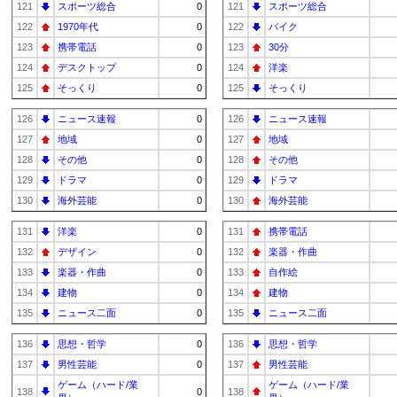
121
スポーツ総合
0
121
スポーツ総合
122
1970年代
0
122
バイク
123
携帯電話
0
123
30分
124
デスクトップ
0
124
洋楽
125
そっくり
0
125
そっくり
126
ニュース速報
0
126
ニュース速報
127
地域
0
127
地域
128
その他
0
128
その他
129
ドラマ
0
129
ドラマ
130
海外芸能
0
130
海外芸能
131
洋楽
0
131
携帯電話
132
デザイン
0
132
楽器・作曲
133
楽器・作曲
0
133
自作絵
134
建物
0
134
建物
135
ニュース二面
0
135
ニュース二面
136
思想・哲学
0
136
思想・哲学
137
男性芸能
0
137
男性芸能
ゲーム（ハード/業
ゲーム（ハード/業
138
0
138