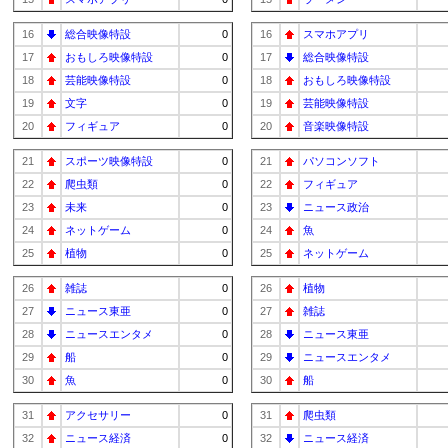
16
総合映像特設
0
16
スマホアプリ
17
おもしろ映像特設
0
17
総合映像特設
18
芸能映像特設
0
18
おもしろ映像特設
19
文字
0
19
芸能映像特設
20
フィギュア
0
20
音楽映像特設
21
スポーツ映像特設
0
21
パソコンソフト
22
爬虫類
0
22
フィギュア
23
未来
0
23
ニュース政治
24
ネットゲーム
0
24
魚
25
植物
0
25
ネットゲーム
26
雑誌
0
26
植物
27
ニュース東亜
0
27
雑誌
28
ニュースエンタメ
0
28
ニュース東亜
29
船
0
29
ニュースエンタメ
30
魚
0
30
船
31
アクセサリー
0
31
爬虫類
32
ニュース経済
0
32
ニュース経済