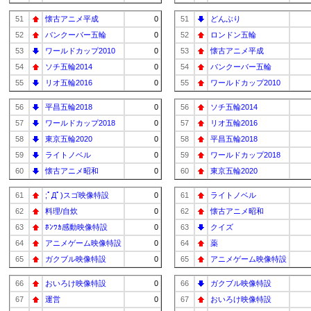
51
懐古アニメ平成
0
51
どんぶり
52
バンクーバー五輪
0
52
ロンドン五輪
53
ワールドカップ2010
0
53
懐古アニメ平成
54
ソチ五輪2014
0
54
バンクーバー五輪
55
リオ五輪2016
0
55
ワールドカップ2010
56
平昌五輪2018
0
56
ソチ五輪2014
57
ワールドカップ2018
0
57
リオ五輪2016
58
東京五輪2020
0
58
平昌五輪2018
59
ライトノベル
0
59
ワールドカップ2018
60
懐古アニメ昭和
0
60
東京五輪2020
61
;ﾟДﾟ)スゴ映像特設
0
61
ライトノベル
62
料理/自炊
0
62
懐古アニメ昭和
63
ﾎﾝﾜｶ感動映像特設
0
63
クイズ
64
アニメゲーム映像特設
0
64
薬
65
ガクブル映像特設
0
65
アニメゲーム映像特設
66
おいろけ映像特設
0
66
ガクブル映像特設
67
運営
0
67
おいろけ映像特設