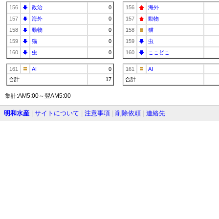
156
政治
0
156
海外
157
海外
0
157
動物
158
動物
0
158
猫
159
猫
0
159
虫
160
虫
0
160
ここどこ
161
AI
0
161
AI
合計
17
合計
集計:AM5:00～翌AM5:00
明和水産
|
サイトについて
|
注意事項
|
削除依頼
|
連絡先