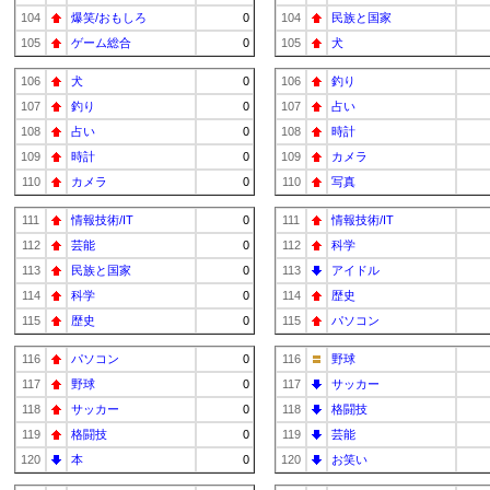
104
爆笑/おもしろ
0
104
民族と国家
105
ゲーム総合
0
105
犬
106
犬
0
106
釣り
107
釣り
0
107
占い
108
占い
0
108
時計
109
時計
0
109
カメラ
110
カメラ
0
110
写真
111
情報技術/IT
0
111
情報技術/IT
112
芸能
0
112
科学
113
民族と国家
0
113
アイドル
114
科学
0
114
歴史
115
歴史
0
115
パソコン
116
パソコン
0
116
野球
117
野球
0
117
サッカー
118
サッカー
0
118
格闘技
119
格闘技
0
119
芸能
120
本
0
120
お笑い