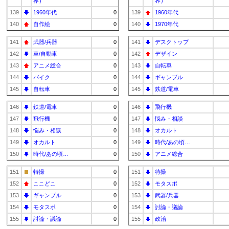
界）
界）
139
1960年代
0
139
1960年代
140
自作絵
0
140
1970年代
141
武器/兵器
0
141
デスクトップ
142
車/自動車
0
142
デザイン
143
アニメ総合
0
143
自転車
144
バイク
0
144
ギャンブル
145
自転車
0
145
鉄道/電車
146
鉄道/電車
0
146
飛行機
147
飛行機
0
147
悩み・相談
148
悩み・相談
0
148
オカルト
149
オカルト
0
149
時代/あの頃…
150
時代/あの頃…
0
150
アニメ総合
151
特撮
0
151
特撮
152
ここどこ
0
152
モタスポ
153
ギャンブル
0
153
武器/兵器
154
モタスポ
0
154
討論・議論
155
討論・議論
0
155
政治