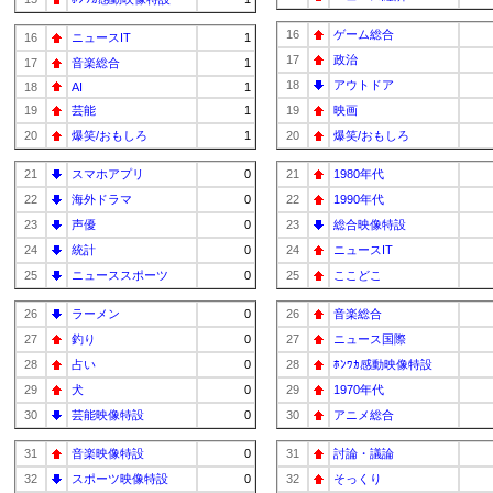
16
ゲーム総合
16
ニュースIT
1
17
政治
17
音楽総合
1
18
アウトドア
18
AI
1
19
芸能
1
19
映画
20
爆笑/おもしろ
1
20
爆笑/おもしろ
21
スマホアプリ
0
21
1980年代
22
海外ドラマ
0
22
1990年代
23
声優
0
23
総合映像特設
24
統計
0
24
ニュースIT
25
ニューススポーツ
0
25
ここどこ
26
ラーメン
0
26
音楽総合
27
釣り
0
27
ニュース国際
28
占い
0
28
ﾎﾝﾜｶ感動映像特設
29
犬
0
29
1970年代
30
芸能映像特設
0
30
アニメ総合
31
音楽映像特設
0
31
討論・議論
32
スポーツ映像特設
0
32
そっくり