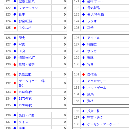
121
健康と病気
0
121
芸術/アート
122
ファッション
0
122
電気製品
123
仕事
0
123
モノ/持ち物
124
お金/経済
0
124
ラジオ
125
モタスポ
0
125
科学
126
歴史
0
126
アイドル
127
写真
0
127
格闘技
128
30分
0
128
サッカー
129
情報技術/IT
0
129
野球
130
思想・哲学
0
130
写真
131
男性芸能
0
131
自作絵
ゲーム（ハード/業
132
アクセサリー
132
0
界）
133
ネットゲーム
133
1960年代
0
134
競馬
134
1970年代
0
135
資格
135
1990年代
0
136
投資・株
136
楽器・作曲
0
137
宇宙・天文
137
クイズ
0
138
ゲーセン・アーケード
138
未来
0