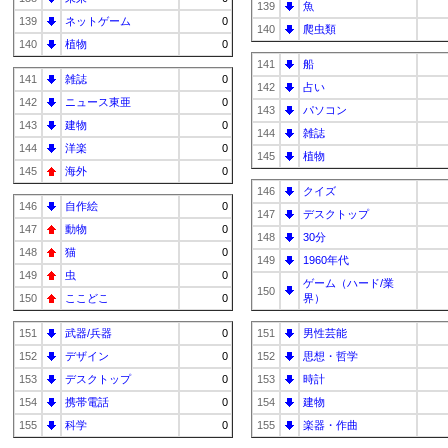
139
魚
139
ネットゲーム
0
140
爬虫類
140
植物
0
141
船
141
雑誌
0
142
占い
142
ニュース東亜
0
143
パソコン
143
建物
0
144
雑誌
144
洋楽
0
145
植物
145
海外
0
146
クイズ
146
自作絵
0
147
デスクトップ
147
動物
0
148
30分
148
猫
0
149
1960年代
149
虫
0
ゲーム（ハード/業
150
150
ここどこ
0
界）
151
武器/兵器
0
151
男性芸能
152
デザイン
0
152
思想・哲学
153
デスクトップ
0
153
時計
154
携帯電話
0
154
建物
155
科学
0
155
楽器・作曲