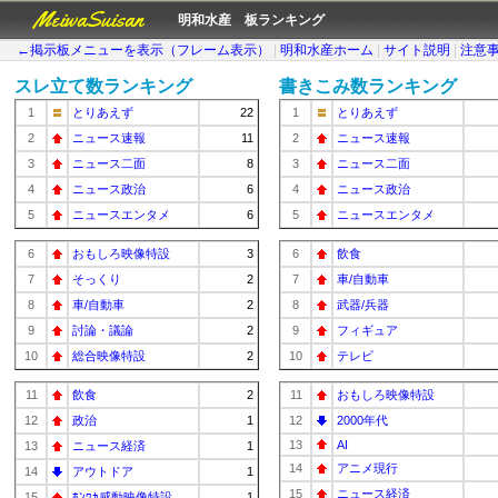
MeiwaSuisan
明和水産 板ランキング
←掲示板メニューを表示（フレーム表示）
|
明和水産ホーム
|
サイト説明
|
注意
スレ立て数ランキング
書きこみ数ランキング
1
とりあえず
22
1
とりあえず
2
ニュース速報
11
2
ニュース速報
3
ニュース二面
8
3
ニュース二面
4
ニュース政治
6
4
ニュース政治
5
ニュースエンタメ
6
5
ニュースエンタメ
6
おもしろ映像特設
3
6
飲食
7
そっくり
2
7
車/自動車
8
車/自動車
2
8
武器/兵器
9
討論・議論
2
9
フィギュア
10
総合映像特設
2
10
テレビ
11
飲食
2
11
おもしろ映像特設
12
政治
1
12
2000年代
13
AI
13
ニュース経済
1
14
アニメ現行
14
アウトドア
1
15
ニュース経済
15
ﾎﾝﾜｶ感動映像特設
1