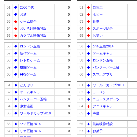
51
2000年代
0
51
自転車
52
お酒
0
52
ホビー
53
ゲーム総合
0
53
仕事
54
おいろけ映像特設
0
54
スポーツ総合
55
ガクブル映像特設
0
55
お笑い
56
ロンドン五輪
0
56
ソチ五輪2014
57
新作ゲーム
0
57
ゲームキャラ
58
レトロゲーム
0
58
ロンドン五輪
59
格闘ゲーム
0
59
バンクーバー五輪
60
FPSゲーム
0
60
スマホアプリ
61
どんぶり
0
61
ワールドカップ2010
62
ゲームキャラ
0
62
ラーメン
63
バンクーバー五輪
0
63
ニューススポーツ
64
少女漫画
0
64
アニメキャラ
65
ワールドカップ2010
0
65
声優
66
ソチ五輪2014
0
66
芸能映像特設
67
リオ五輪2016
0
67
お菓子