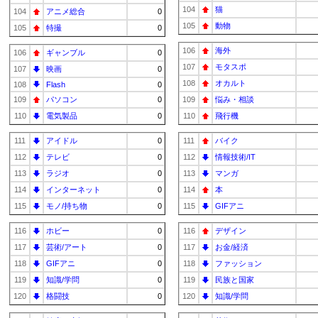
104
猫
104
アニメ総合
0
105
動物
105
特撮
0
106
海外
106
ギャンブル
0
107
モタスポ
107
映画
0
108
オカルト
108
Flash
0
109
パソコン
0
109
悩み・相談
110
電気製品
0
110
飛行機
111
アイドル
0
111
バイク
112
テレビ
0
112
情報技術/IT
113
ラジオ
0
113
マンガ
114
インターネット
0
114
本
115
モノ/持ち物
0
115
GIFアニ
116
ホビー
0
116
デザイン
117
芸術/アート
0
117
お金/経済
118
GIFアニ
0
118
ファッション
119
知識/学問
0
119
民族と国家
120
格闘技
0
120
知識/学問