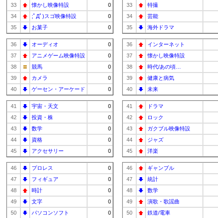
33
懐かし映像特設
0
33
特撮
34
;ﾟДﾟ)スゴ映像特設
0
34
芸能
35
お菓子
0
35
海外ドラマ
36
オーディオ
0
36
インターネット
37
アニメゲーム映像特設
0
37
懐かし映像特設
38
競馬
0
38
時代/あの頃…
39
カメラ
0
39
健康と病気
40
ゲーセン・アーケード
0
40
未来
41
宇宙・天文
0
41
ドラマ
42
投資・株
0
42
ロック
43
数学
0
43
ガクブル映像特設
44
資格
0
44
ジャズ
45
アクセサリー
0
45
洋楽
46
プロレス
0
46
ギャンブル
47
フィギュア
0
47
統計
48
時計
0
48
数学
49
文字
0
49
演歌・歌謡曲
50
パソコンソフト
0
50
鉄道/電車