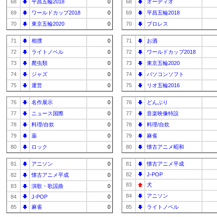
68
平昌五輪2018
0
68
オーディオ
69
ワールドカップ2018
0
69
平昌五輪2018
70
東京五輪2020
0
70
プロレス
71
相撲
0
71
お酒
72
ライトノベル
0
72
ワールドカップ2018
73
爬虫類
0
73
東京五輪2020
74
ジャズ
0
74
パソコンソフト
75
運営
0
75
リオ五輪2016
76
名作展示
0
76
どんぶり
77
ニュース国際
0
77
音楽映像特設
78
料理/自炊
0
78
料理/自炊
79
薬
0
79
麻雀
80
ロック
0
80
懐古アニメ昭和
81
アニソン
0
81
懐古アニメ平成
82
J-POP
82
懐古アニメ平成
0
83
犬
83
演歌・歌謡曲
0
84
アニソン
84
J-POP
0
85
麻雀
0
85
ライトノベル