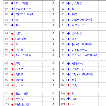
86
アニメ現行
0
86
少女漫画
87
アニメキャラ
0
87
薬
88
懐古アニメ昭和
0
88
相撲
89
魚
0
89
スポーツ映像特設
90
船
0
90
新作ゲーム
91
お笑い
0
91
名作展示
92
鉄道/電車
0
92
運営
93
本
0
93
おいろけ映像特設
94
マンガ
0
94
レトロゲーム
95
スポーツ総合
0
95
アニメゲーム映像特設
96
野球
0
96
格闘ゲーム
97
バイク
0
97
FPSゲーム
98
自転車
0
98
;ﾟДﾟ)スゴ映像特設
99
飛行機
0
99
文字
100
サッカー
0
100
歴史
101
悩み・相談
0
101
釣り
102
Flash
102
オカルト
0
103
虫
103
時代/あの頃…
0