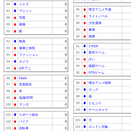
86
ジャズ
0
86
懐古アニメ平成
87
アニソン
0
87
ライトノベル
88
写真
0
88
少女漫画
89
植物
0
89
麻雀
90
船
0
90
相撲
91
映画
0
91
J-POP
92
健康と病気
0
92
新作ゲーム
93
ファッション
0
93
占い
94
カメラ
0
94
格闘ゲーム
95
GIFアニ
0
95
FPSゲーム
96
Flash
0
96
懐古アニメ昭和
97
音楽総合
0
97
ロック
98
本
0
98
薬
99
知識/学問
0
99
どんぶり
100
マンガ
0
100
ゲームキャラ
101
スポーツ総合
0
101
犬
102
バイク
0
102
ロンドン五輪
103
自転車
0