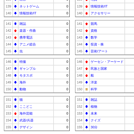
139
ネットゲーム
0
139
情報技術/IT
140
情報技術/IT
0
140
アクセサリー
141
雑誌
0
141
競馬
142
楽器・作曲
0
142
資格
143
携帯電話
0
143
数学
144
アニメ総合
0
144
投資・株
145
虫
0
145
芸術/アート
146
特撮
0
146
ゲーセン・アーケード
147
ギャンブル
0
147
民族と国家
148
モタスポ
0
148
船
149
海外
0
149
洋楽
150
動物
0
150
科学
151
猫
0
151
雑誌
152
ここどこ
0
152
植物
153
海外芸能
0
153
未来
154
武器/兵器
0
154
クイズ
155
デザイン
0
155
30分