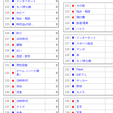
121
インターネット
0
121
その他
122
モノ/持ち物
0
122
悩み・相談
123
ホビー
0
123
飛行機
124
悩み・相談
0
124
鉄道/電車
125
時代/あの頃…
0
125
バイク
126
釣り
0
126
インターネット
127
1970年代
0
127
スポーツ総合
128
建物
0
128
マンガ
129
占い
0
129
本
130
思想・哲学
0
130
モノ/持ち物
131
男性芸能
0
131
Flash
ゲーム（ハード/業
132
0
界）
132
GIFアニ
133
1960年代
0
133
サッカー
134
30分
0
134
野球
135
洋楽
0
135
カメラ
136
1990年代
0
136
魚
137
クイズ
0
137
文字
138
未来
0
138
写真