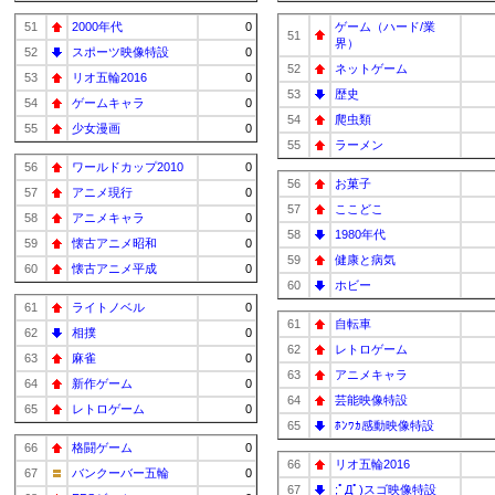
51
2000年代
0
ゲーム（ハード/業
51
界）
52
スポーツ映像特設
0
52
ネットゲーム
53
リオ五輪2016
0
53
歴史
54
ゲームキャラ
0
54
爬虫類
55
少女漫画
0
55
ラーメン
56
ワールドカップ2010
0
56
お菓子
57
アニメ現行
0
57
ここどこ
58
アニメキャラ
0
58
1980年代
59
懐古アニメ昭和
0
59
健康と病気
60
懐古アニメ平成
0
60
ホビー
61
ライトノベル
0
61
自転車
62
相撲
0
62
レトロゲーム
63
麻雀
0
63
アニメキャラ
64
新作ゲーム
0
64
芸能映像特設
65
レトロゲーム
0
65
ﾎﾝﾜｶ感動映像特設
66
格闘ゲーム
0
66
リオ五輪2016
67
バンクーバー五輪
0
67
;ﾟДﾟ)スゴ映像特設