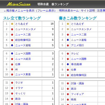
MeiwaSuisan
明和水産 板ランキング
←掲示板メニューを表示（フレーム表示）
|
明和水産ホーム
|
サイト説明
|
注意
スレ立て数ランキング
書きこみ数ランキング
1
とりあえず
18
1
とりあえず
2
ニュースエンタメ
9
2
ニュースエンタメ
3
ニュース二面
9
3
ニュース二面
4
総合映像特設
6
4
ニュース速報
5
ニュース速報
5
5
アニメ現行
6
ニュース国際
3
6
テレビ
7
ニュース経済
3
7
ニュース国際
8
仕事
2
8
車/自動車
9
AI
2
9
仕事
10
ニュース東亜
1
10
総合映像特設
11
ラジオ
1
11
討論・議論
12
ドラマ
1
12
政治
13
そっくり
1
13
フィギュア
14
政治
1
14
映画
15
討論・議論
1
15
ニュース東亜