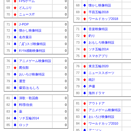
68
FPSゲーム
0
68
懐かし映像特設
69
どんぶり
0
69
平昌五輪2018
70
ニュースIT
0
70
ワールドカップ2018
71
J-POP
0
71
音楽映像特設
72
懐かし映像特設
0
72
釣り
73
名作展示
0
73
おもしろ映像特設
74
;ﾟДﾟ)スゴ映像特設
0
74
ソチ五輪2014
75
ﾎﾝﾜｶ感動映像特設
0
75
スマホアプリ
76
アニメゲーム映像特設
0
76
東京五輪2020
77
爬虫類
0
77
ニューススポーツ
78
おいろけ映像特設
0
78
統計
79
運営
0
79
声優
80
爆笑/おもしろ
0
80
海外ドラマ
81
演歌・歌謡曲
0
81
アウトドア
82
料理/自炊
0
82
アニメゲーム映像特設
83
薬
0
83
おいろけ映像特設
84
ソチ五輪2014
0
84
ワールドカップ2010
85
ロック
0
85
アニソン