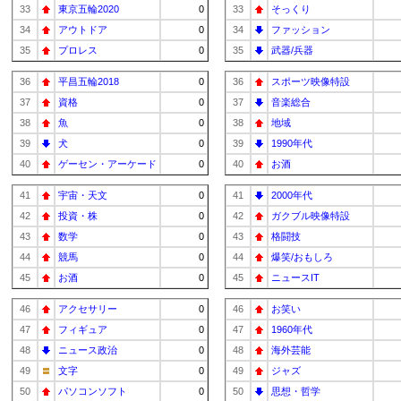
33
東京五輪2020
0
33
そっくり
34
アウトドア
0
34
ファッション
35
プロレス
0
35
武器/兵器
36
平昌五輪2018
0
36
スポーツ映像特設
37
資格
0
37
音楽総合
38
魚
0
38
地域
39
犬
0
39
1990年代
40
ゲーセン・アーケード
0
40
お酒
41
宇宙・天文
0
41
2000年代
42
投資・株
0
42
ガクブル映像特設
43
数学
0
43
格闘技
44
競馬
0
44
爆笑/おもしろ
45
お酒
0
45
ニュースIT
46
アクセサリー
0
46
お笑い
47
フィギュア
0
47
1960年代
48
ニュース政治
0
48
海外芸能
49
文字
0
49
ジャズ
50
パソコンソフト
0
50
思想・哲学