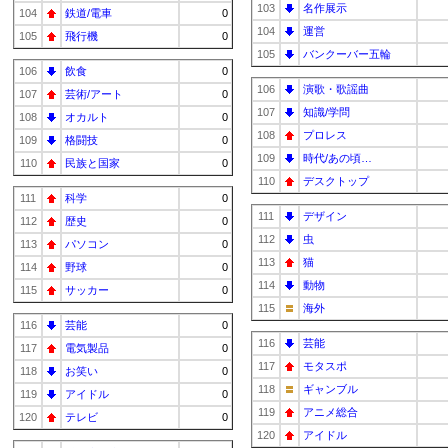
103
名作展示
104
鉄道/電車
0
104
運営
105
飛行機
0
105
バンクーバー五輪
106
飲食
0
106
演歌・歌謡曲
107
芸術/アート
0
107
知識/学問
108
オカルト
0
108
プロレス
109
格闘技
0
109
時代/あの頃…
110
民族と国家
0
110
デスクトップ
111
科学
0
111
デザイン
112
歴史
0
112
虫
113
パソコン
0
113
猫
114
野球
0
114
動物
115
サッカー
0
115
海外
116
芸能
0
116
芸能
117
電気製品
0
117
モタスポ
118
お笑い
0
118
ギャンブル
119
アイドル
0
119
アニメ総合
120
テレビ
0
120
アイドル