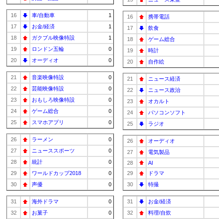
16
車/自動車
1
16
携帯電話
17
お金/経済
1
17
飲食
18
ガクブル映像特設
1
18
ゲーム総合
19
ロンドン五輪
0
19
時計
20
オーディオ
0
20
自作絵
21
音楽映像特設
0
21
ニュース経済
22
芸能映像特設
0
22
ニュース政治
23
おもしろ映像特設
0
23
オカルト
24
ゲーム総合
0
24
パソコンソフト
25
スマホアプリ
0
25
ラジオ
26
ラーメン
0
26
オーディオ
27
ニューススポーツ
0
27
電気製品
28
統計
0
28
AI
29
ワールドカップ2018
0
29
ドラマ
30
声優
0
30
特撮
31
海外ドラマ
0
31
お金/経済
32
お菓子
0
32
料理/自炊