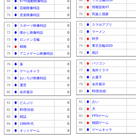
68
リオ五輪2016
68
ﾎﾝﾜｶ感動映像特設
0
69
情報技術/IT
69
芸能映像特設
0
70
民族と国家
70
音楽映像特設
0
71
スマホアプリ
71
スポーツ映像特設
0
72
ラーメン
72
懐かし映像特設
0
73
科学
73
ロンドン五輪
0
74
東京五輪2020
74
植物
0
75
統計
75
アニメゲーム映像特設
0
76
パソコン
76
薬
0
77
海外ドラマ
77
ゲームキャラ
0
78
お菓子
78
おいろけ映像特設
0
79
名作展示
79
運営
0
80
料理/自炊
80
名作展示
0
81
占い
81
どんぶり
0
82
犬
82
料理/自炊
0
83
FPSゲーム
83
雑誌
0
84
格闘ゲーム
84
1980年代
0
85
ゲームキャラ
85
ネットゲーム
0