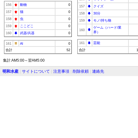
156
動物
0
157
クイズ
157
猫
0
158
30分
158
虫
0
159
モノ/持ち物
159
ここどこ
0
ゲーム（ハード/業
160
界）
160
武器/兵器
0
161
芸能
161
AI
0
合計
52
合計
集計:AM5:00～翌AM5:00
明和水産
|
サイトについて
|
注意事項
|
削除依頼
|
連絡先