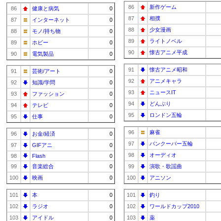
86
新作ゲーム
86
健康と病気
0
87
相撲
87
インターネット
0
88
少女漫画
88
モノ/持ち物
0
89
ライトノベル
89
ホビー
0
90
懐古アニメ平成
90
電気製品
0
91
懐古アニメ昭和
91
芸術/アート
0
92
アニメキャラ
92
知識/学問
0
93
ニュースIT
93
ファッション
0
94
どんぶり
94
テレビ
0
95
ロンドン五輪
95
仕事
0
96
麻雀
96
お金/経済
0
97
バンクーバー五輪
97
GIFアニ
0
98
オーディオ
98
Flash
0
99
音楽総合
0
99
演歌・歌謡曲
100
映画
0
100
アニソン
101
本
0
101
釣り
102
ラジオ
0
102
ワールドカップ2010
103
アイドル
0
103
薬