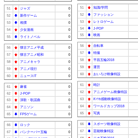
51
知識/学問
51
ジャズ
0
52
ファッション
52
新作ゲーム
0
53
レトロゲーム
53
相撲
0
54
J-POP
54
少女漫画
0
55
映画
55
ライトノベル
0
56
自転車
56
懐古アニメ平成
0
57
特撮
57
懐古アニメ昭和
0
58
平昌五輪2018
58
アニメキャラ
0
59
運営
59
アニメ現行
0
60
おいろけ映像特設
60
ニュースIT
0
61
時計
61
麻雀
0
62
アニメゲーム映像特設
62
J-POP
0
63
ﾎﾝﾜｶ感動映像特設
63
演歌・歌謡曲
0
64
ワールドカップ2018
64
アニソン
0
65
写真
65
FPSゲーム
0
66
スポーツ映像特設
66
ロック
0
67
芸能映像特設
67
バンクーバー五輪
0