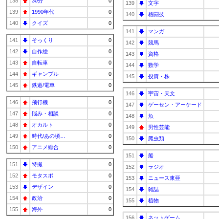
138
30分
0
139
文字
139
1990年代
0
140
格闘技
140
クイズ
0
141
マンガ
141
そっくり
0
142
競馬
142
自作絵
0
143
資格
143
自転車
0
144
数学
144
ギャンブル
0
145
投資・株
145
鉄道/電車
0
146
宇宙・天文
146
飛行機
0
147
ゲーセン・アーケード
147
悩み・相談
0
148
魚
148
オカルト
0
149
男性芸能
149
時代/あの頃…
0
150
爬虫類
150
アニメ総合
0
151
船
151
特撮
0
152
ラジオ
152
モタスポ
0
153
ニュース東亜
153
デザイン
0
154
雑誌
154
政治
0
155
植物
155
海外
0
156
ネットゲーム