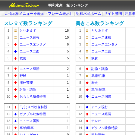
MeiwaSuisan
明和水産 板ランキング
←掲示板メニューを表示（フレーム表示）
|
明和水産ホーム
|
サイト説明
|
注意
スレ立て数ランキング
書きこみ数ランキング
1
とりあえず
16
1
とりあえず
2
ニュース速報
10
2
ニュース速報
3
ニュースエンタメ
6
3
ニュースエンタメ
4
ニュース二面
5
4
ニュース二面
5
飲食
5
5
飲食
6
ニュース経済
2
6
討論・議論
7
野球
1
7
武器/兵器
8
海外芸能
1
8
歴史
9
討論・議論
1
9
車/自動車
10
おもしろ映像特設
1
10
ニュース国際
11
;ﾟДﾟ)スゴ映像特設
1
11
アニメ現行
12
ガクブル映像特設
1
12
ニュース経済
13
ニュース国際
1
13
テレビ
14
車/自動車
1
14
ガクブル映像特設
15
レトロゲーム
0
15
海外芸能