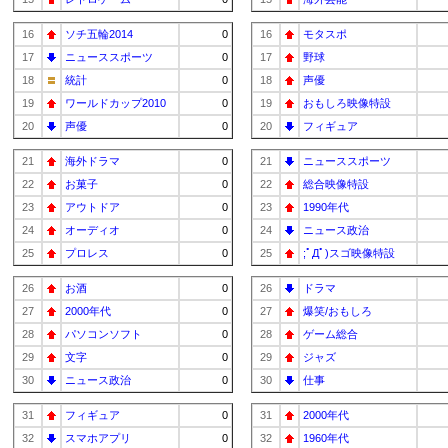
16
ソチ五輪2014
0
16
モタスポ
17
ニューススポーツ
0
17
野球
18
統計
0
18
声優
19
ワールドカップ2010
0
19
おもしろ映像特設
20
声優
0
20
フィギュア
21
海外ドラマ
0
21
ニューススポーツ
22
お菓子
0
22
総合映像特設
23
アウトドア
0
23
1990年代
24
オーディオ
0
24
ニュース政治
25
プロレス
0
25
;ﾟДﾟ)スゴ映像特設
26
お酒
0
26
ドラマ
27
2000年代
0
27
爆笑/おもしろ
28
パソコンソフト
0
28
ゲーム総合
29
文字
0
29
ジャズ
30
ニュース政治
0
30
仕事
31
フィギュア
0
31
2000年代
32
スマホアプリ
0
32
1960年代