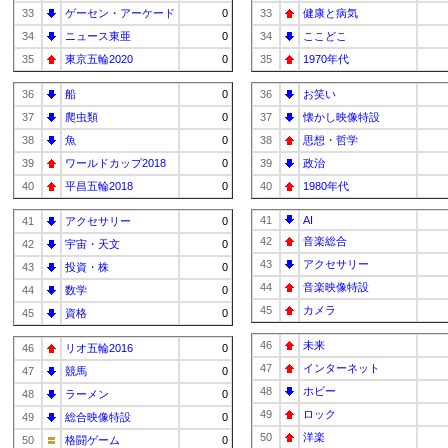
33
ゲーセン・アーケード
0
33
健康と病気
34
ニュース東亜
0
34
ここどこ
35
東京五輪2020
0
35
1970年代
36
船
0
36
お笑い
37
爬虫類
0
37
懐かし映像特設
38
魚
0
38
思想・哲学
39
ワールドカップ2018
0
39
政治
40
平昌五輪2018
0
40
1980年代
41
AI
41
アクセサリー
0
42
音楽総合
42
宇宙・天文
0
43
アクセサリー
43
投資・株
0
44
音楽映像特設
44
数学
0
45
カメラ
45
資格
0
46
未来
46
リオ五輪2016
0
47
インターネット
47
競馬
0
48
ホビー
48
ラーメン
0
49
ロック
49
総合映像特設
0
50
洋楽
50
格闘ゲーム
0