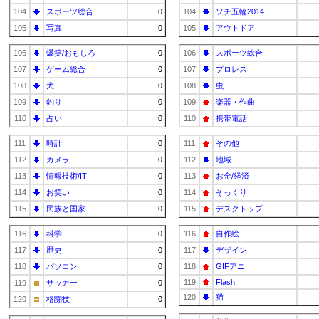
104
スポーツ総合
0
104
ソチ五輪2014
105
写真
0
105
アウトドア
106
爆笑/おもしろ
0
106
スポーツ総合
107
ゲーム総合
0
107
プロレス
108
犬
0
108
虫
109
釣り
0
109
楽器・作曲
110
占い
0
110
携帯電話
111
時計
0
111
その他
112
カメラ
0
112
地域
113
情報技術/IT
0
113
お金/経済
114
お笑い
0
114
そっくり
115
民族と国家
0
115
デスクトップ
116
科学
0
116
自作絵
117
歴史
0
117
デザイン
118
パソコン
0
118
GIFアニ
119
Flash
119
サッカー
0
120
猫
120
格闘技
0