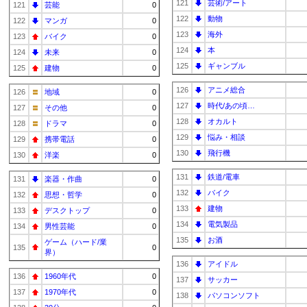
121
芸術/アート
121
芸能
0
122
動物
122
マンガ
0
123
海外
123
バイク
0
124
本
124
未来
0
125
ギャンブル
125
建物
0
126
アニメ総合
126
地域
0
127
時代/あの頃…
127
その他
0
128
オカルト
128
ドラマ
0
129
悩み・相談
129
携帯電話
0
130
飛行機
130
洋楽
0
131
鉄道/電車
131
楽器・作曲
0
132
バイク
132
思想・哲学
0
133
建物
133
デスクトップ
0
134
電気製品
134
男性芸能
0
135
お酒
ゲーム（ハード/業
135
0
界）
136
アイドル
136
1960年代
0
137
サッカー
137
1970年代
0
138
パソコンソフト