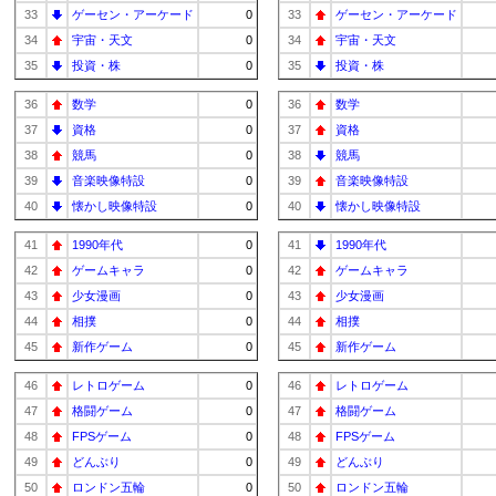
33
ゲーセン・アーケード
0
33
ゲーセン・アーケード
34
宇宙・天文
0
34
宇宙・天文
35
投資・株
0
35
投資・株
36
数学
0
36
数学
37
資格
0
37
資格
38
競馬
0
38
競馬
39
音楽映像特設
0
39
音楽映像特設
40
懐かし映像特設
0
40
懐かし映像特設
41
1990年代
0
41
1990年代
42
ゲームキャラ
0
42
ゲームキャラ
43
少女漫画
0
43
少女漫画
44
相撲
0
44
相撲
45
新作ゲーム
0
45
新作ゲーム
46
レトロゲーム
0
46
レトロゲーム
47
格闘ゲーム
0
47
格闘ゲーム
48
FPSゲーム
0
48
FPSゲーム
49
どんぶり
0
49
どんぶり
50
ロンドン五輪
0
50
ロンドン五輪