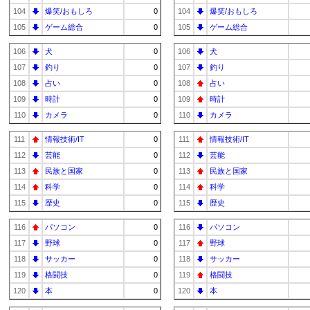
104
爆笑/おもしろ
0
104
爆笑/おもしろ
105
ゲーム総合
0
105
ゲーム総合
106
犬
0
106
犬
107
釣り
0
107
釣り
108
占い
0
108
占い
109
時計
0
109
時計
110
カメラ
0
110
カメラ
111
情報技術/IT
0
111
情報技術/IT
112
芸能
0
112
芸能
113
民族と国家
0
113
民族と国家
114
科学
0
114
科学
115
歴史
0
115
歴史
116
パソコン
0
116
パソコン
117
野球
0
117
野球
118
サッカー
0
118
サッカー
119
格闘技
0
119
格闘技
120
本
0
120
本