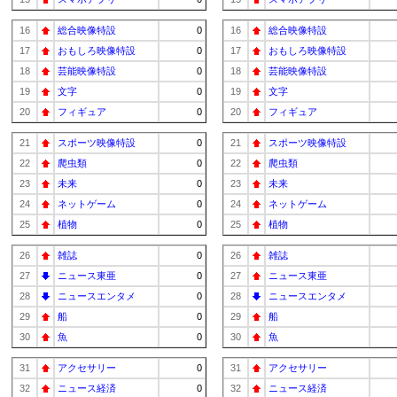
16
総合映像特設
0
16
総合映像特設
17
おもしろ映像特設
0
17
おもしろ映像特設
18
芸能映像特設
0
18
芸能映像特設
19
文字
0
19
文字
20
フィギュア
0
20
フィギュア
21
スポーツ映像特設
0
21
スポーツ映像特設
22
爬虫類
0
22
爬虫類
23
未来
0
23
未来
24
ネットゲーム
0
24
ネットゲーム
25
植物
0
25
植物
26
雑誌
0
26
雑誌
27
ニュース東亜
0
27
ニュース東亜
28
ニュースエンタメ
0
28
ニュースエンタメ
29
船
0
29
船
30
魚
0
30
魚
31
アクセサリー
0
31
アクセサリー
32
ニュース経済
0
32
ニュース経済