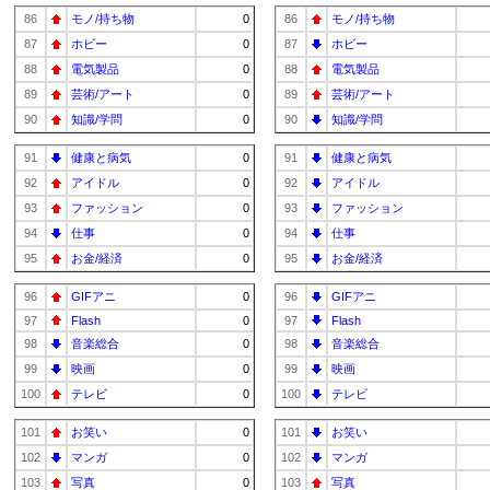
86
モノ/持ち物
0
86
モノ/持ち物
87
ホビー
0
87
ホビー
88
電気製品
0
88
電気製品
89
芸術/アート
0
89
芸術/アート
90
知識/学問
0
90
知識/学問
91
健康と病気
0
91
健康と病気
92
アイドル
0
92
アイドル
93
ファッション
0
93
ファッション
94
仕事
0
94
仕事
95
お金/経済
0
95
お金/経済
96
GIFアニ
0
96
GIFアニ
97
Flash
0
97
Flash
98
音楽総合
0
98
音楽総合
99
映画
0
99
映画
100
テレビ
0
100
テレビ
101
お笑い
0
101
お笑い
102
マンガ
0
102
マンガ
103
写真
0
103
写真