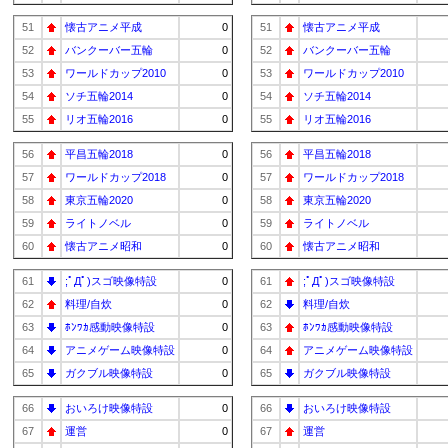
51
懐古アニメ平成
0
51
懐古アニメ平成
52
バンクーバー五輪
0
52
バンクーバー五輪
53
ワールドカップ2010
0
53
ワールドカップ2010
54
ソチ五輪2014
0
54
ソチ五輪2014
55
リオ五輪2016
0
55
リオ五輪2016
56
平昌五輪2018
0
56
平昌五輪2018
57
ワールドカップ2018
0
57
ワールドカップ2018
58
東京五輪2020
0
58
東京五輪2020
59
ライトノベル
0
59
ライトノベル
60
懐古アニメ昭和
0
60
懐古アニメ昭和
61
;ﾟДﾟ)スゴ映像特設
0
61
;ﾟДﾟ)スゴ映像特設
62
料理/自炊
0
62
料理/自炊
63
ﾎﾝﾜｶ感動映像特設
0
63
ﾎﾝﾜｶ感動映像特設
64
アニメゲーム映像特設
0
64
アニメゲーム映像特設
65
ガクブル映像特設
0
65
ガクブル映像特設
66
おいろけ映像特設
0
66
おいろけ映像特設
67
運営
0
67
運営