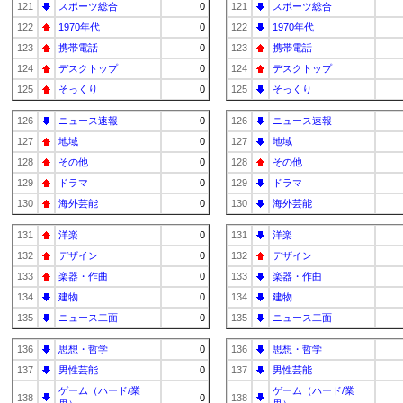
121
スポーツ総合
0
121
スポーツ総合
122
1970年代
0
122
1970年代
123
携帯電話
0
123
携帯電話
124
デスクトップ
0
124
デスクトップ
125
そっくり
0
125
そっくり
126
ニュース速報
0
126
ニュース速報
127
地域
0
127
地域
128
その他
0
128
その他
129
ドラマ
0
129
ドラマ
130
海外芸能
0
130
海外芸能
131
洋楽
0
131
洋楽
132
デザイン
0
132
デザイン
133
楽器・作曲
0
133
楽器・作曲
134
建物
0
134
建物
135
ニュース二面
0
135
ニュース二面
136
思想・哲学
0
136
思想・哲学
137
男性芸能
0
137
男性芸能
ゲーム（ハード/業
ゲーム（ハード/業
138
0
138