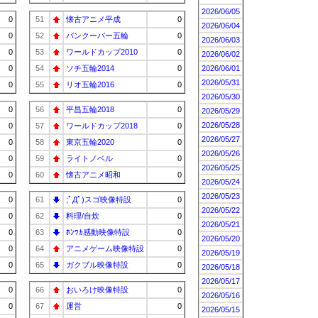
2026/06/05
0
51
懐古アニメ平成
0
2026/06/04
0
52
バンクーバー五輪
0
2026/06/03
0
53
ワールドカップ2010
0
2026/06/02
0
54
ソチ五輪2014
0
2026/06/01
2026/05/31
0
55
リオ五輪2016
0
2026/05/30
0
56
平昌五輪2018
0
2026/05/29
2026/05/28
0
57
ワールドカップ2018
0
2026/05/27
0
58
東京五輪2020
0
2026/05/26
0
59
ライトノベル
0
2026/05/25
0
60
懐古アニメ昭和
0
2026/05/24
2026/05/23
0
61
;ﾟДﾟ)スゴ映像特設
0
2026/05/22
0
62
料理/自炊
0
2026/05/21
0
63
ﾎﾝﾜｶ感動映像特設
0
2026/05/20
0
64
アニメゲーム映像特設
0
2026/05/19
0
65
ガクブル映像特設
0
2026/05/18
2026/05/17
0
66
おいろけ映像特設
0
2026/05/16
0
67
運営
0
2026/05/15