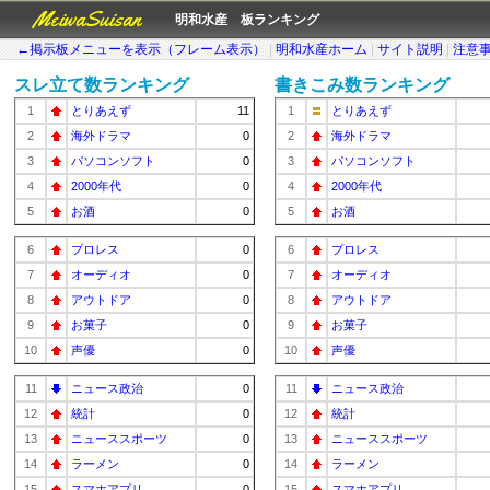
MeiwaSuisan
明和水産 板ランキング
←掲示板メニューを表示（フレーム表示）
|
明和水産ホーム
|
サイト説明
|
注意
スレ立て数ランキング
書きこみ数ランキング
1
とりあえず
11
1
とりあえず
2
海外ドラマ
0
2
海外ドラマ
3
パソコンソフト
0
3
パソコンソフト
4
2000年代
0
4
2000年代
5
お酒
0
5
お酒
6
プロレス
0
6
プロレス
7
オーディオ
0
7
オーディオ
8
アウトドア
0
8
アウトドア
9
お菓子
0
9
お菓子
10
声優
0
10
声優
11
ニュース政治
0
11
ニュース政治
12
統計
0
12
統計
13
ニューススポーツ
0
13
ニューススポーツ
14
ラーメン
0
14
ラーメン
15
スマホアプリ
0
15
スマホアプリ