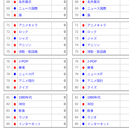
68
名作展示
0
68
名作展示
69
ニュース国際
0
69
ニュース国際
70
薬
0
70
薬
71
アニメキャラ
0
71
アニメキャラ
72
ロック
0
72
ロック
73
ジャズ
0
73
ジャズ
74
アニソン
0
74
アニソン
75
演歌・歌謡曲
0
75
演歌・歌謡曲
76
J-POP
0
76
J-POP
77
麻雀
0
77
麻雀
78
ニュースIT
0
78
ニュースIT
79
アニメ現行
0
79
アニメ現行
80
クイズ
0
80
クイズ
81
1980年代
0
81
1980年代
82
30分
0
82
30分
83
飲食
0
83
飲食
84
ラジオ
0
84
ラジオ
85
インターネット
0
85
インターネット