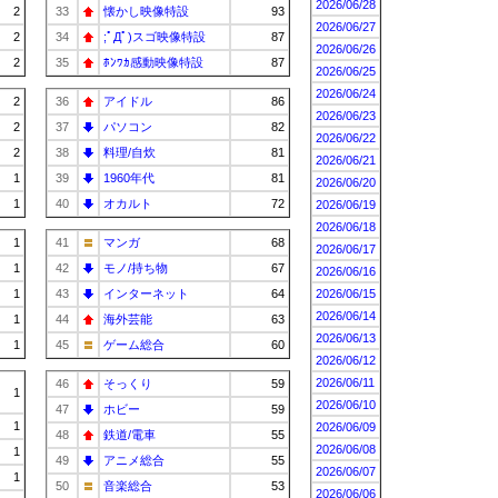
2026/06/28
2
33
懐かし映像特設
93
2026/06/27
2
34
;ﾟДﾟ)スゴ映像特設
87
2026/06/26
2
35
ﾎﾝﾜｶ感動映像特設
87
2026/06/25
2026/06/24
2
36
アイドル
86
2026/06/23
2
37
パソコン
82
2026/06/22
2
38
料理/自炊
81
2026/06/21
1
39
1960年代
81
2026/06/20
1
40
オカルト
72
2026/06/19
2026/06/18
1
41
マンガ
68
2026/06/17
1
42
モノ/持ち物
67
2026/06/16
1
43
インターネット
64
2026/06/15
2026/06/14
1
44
海外芸能
63
2026/06/13
1
45
ゲーム総合
60
2026/06/12
2026/06/11
46
そっくり
59
1
2026/06/10
47
ホビー
59
1
2026/06/09
48
鉄道/電車
55
2026/06/08
1
49
アニメ総合
55
2026/06/07
1
50
音楽総合
53
2026/06/06