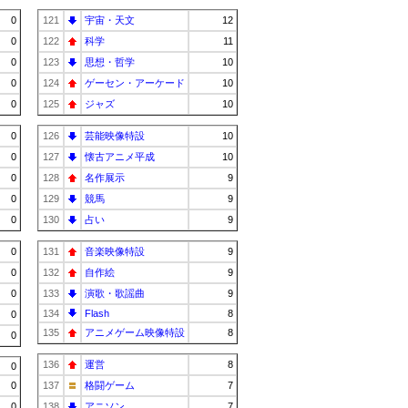
0
121
宇宙・天文
12
0
122
科学
11
0
123
思想・哲学
10
0
124
ゲーセン・アーケード
10
0
125
ジャズ
10
0
126
芸能映像特設
10
0
127
懐古アニメ平成
10
0
128
名作展示
9
0
129
競馬
9
0
130
占い
9
0
131
音楽映像特設
9
0
132
自作絵
9
0
133
演歌・歌謡曲
9
134
Flash
8
0
135
アニメゲーム映像特設
8
0
136
運営
8
0
0
137
格闘ゲーム
7
0
138
アニソン
7