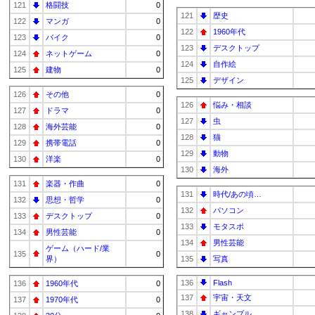
121
格闘技
0
121
歴史
122
マンガ
0
122
1960年代
123
バイク
0
123
デスクトップ
124
ネットゲーム
0
124
自作絵
125
建物
0
125
デザイン
126
その他
0
126
悩み・相談
127
ドラマ
0
127
虫
128
海外芸能
0
128
猫
129
携帯電話
0
129
動物
130
洋楽
0
130
海外
131
楽器・作曲
0
131
時代/あの頃…
132
思想・哲学
0
132
パソコン
133
デスクトップ
0
133
モタスポ
134
男性芸能
0
134
男性芸能
ゲーム（ハード/業
135
0
界）
135
写真
136
Flash
136
1960年代
0
137
宇宙・天文
137
1970年代
0
138
ギャンブル