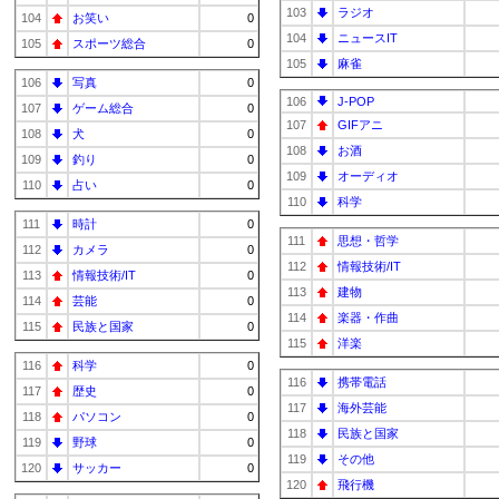
103
ラジオ
104
お笑い
0
104
ニュースIT
105
スポーツ総合
0
105
麻雀
106
写真
0
106
J-POP
107
ゲーム総合
0
107
GIFアニ
108
犬
0
108
お酒
109
釣り
0
109
オーディオ
110
占い
0
110
科学
111
時計
0
111
思想・哲学
112
カメラ
0
112
情報技術/IT
113
情報技術/IT
0
113
建物
114
芸能
0
114
楽器・作曲
115
民族と国家
0
115
洋楽
116
科学
0
116
携帯電話
117
歴史
0
117
海外芸能
118
パソコン
0
118
民族と国家
119
野球
0
119
その他
120
サッカー
0
120
飛行機