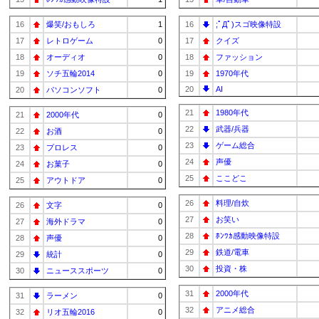
16
爆笑/おもしろ
1
16
;ﾟДﾟ)スゴ映像特設
17
レトロゲーム
0
17
クイズ
18
オーディオ
0
18
ファッション
19
ソチ五輪2014
0
19
1970年代
20
AI
20
パソコンソフト
0
21
1980年代
21
2000年代
0
22
武器/兵器
22
お酒
0
23
ゲーム総合
23
プロレス
0
24
声優
24
お菓子
0
25
ここどこ
25
アウトドア
0
26
料理/自炊
26
文字
0
27
お笑い
27
海外ドラマ
0
28
ﾎﾝﾜｶ感動映像特設
28
声優
0
29
鉄道/電車
29
統計
0
30
投資・株
30
ニューススポーツ
0
31
2000年代
31
ラーメン
0
32
アニメ総合
32
リオ五輪2016
0