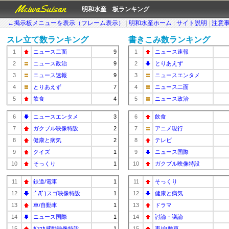
MeiwaSuisan
明和水産 板ランキング
←掲示板メニューを表示（フレーム表示）
|
明和水産ホーム
|
サイト説明
|
注意
スレ立て数ランキング
書きこみ数ランキング
1
ニュース二面
9
1
ニュース速報
2
ニュース政治
9
2
とりあえず
3
ニュース速報
9
3
ニュースエンタメ
4
とりあえず
7
4
ニュース二面
5
飲食
4
5
ニュース政治
6
ニュースエンタメ
3
6
飲食
7
ガクブル映像特設
2
7
アニメ現行
8
健康と病気
2
8
テレビ
9
クイズ
1
9
ニュース国際
10
そっくり
1
10
ガクブル映像特設
11
鉄道/電車
1
11
そっくり
12
;ﾟДﾟ)スゴ映像特設
1
12
健康と病気
13
車/自動車
1
13
ドラマ
14
ニュース国際
1
14
討論・議論
15
ﾎﾝﾜｶ感動映像特設
1
15
車/自動車