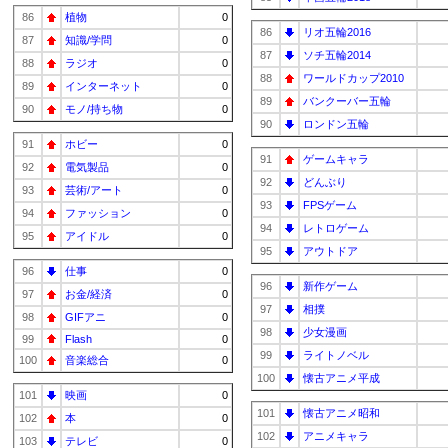
86
植物
0
86
リオ五輪2016
87
知識/学問
0
87
ソチ五輪2014
88
ラジオ
0
88
ワールドカップ2010
89
インターネット
0
89
バンクーバー五輪
90
モノ/持ち物
0
90
ロンドン五輪
91
ホビー
0
91
ゲームキャラ
92
電気製品
0
92
どんぶり
93
芸術/アート
0
93
FPSゲーム
94
ファッション
0
94
レトロゲーム
95
アイドル
0
95
アウトドア
96
仕事
0
96
新作ゲーム
97
お金/経済
0
97
相撲
98
GIFアニ
0
98
少女漫画
99
Flash
0
99
ライトノベル
100
音楽総合
0
100
懐古アニメ平成
101
映画
0
101
懐古アニメ昭和
102
本
0
102
アニメキャラ
103
テレビ
0