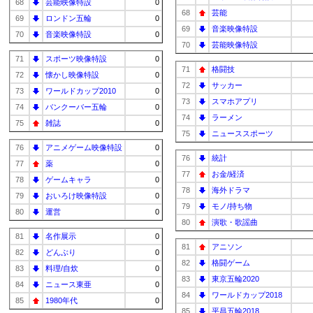
68
芸能映像特設
0
68
芸能
69
ロンドン五輪
0
69
音楽映像特設
70
音楽映像特設
0
70
芸能映像特設
71
スポーツ映像特設
0
71
格闘技
72
懐かし映像特設
0
72
サッカー
73
ワールドカップ2010
0
73
スマホアプリ
74
バンクーバー五輪
0
74
ラーメン
75
雑誌
0
75
ニューススポーツ
76
アニメゲーム映像特設
0
76
統計
77
薬
0
77
お金/経済
78
ゲームキャラ
0
78
海外ドラマ
79
おいろけ映像特設
0
79
モノ/持ち物
80
運営
0
80
演歌・歌謡曲
81
名作展示
0
81
アニソン
82
どんぶり
0
82
格闘ゲーム
83
料理/自炊
0
83
東京五輪2020
84
ニュース東亜
0
84
ワールドカップ2018
85
1980年代
0
85
平昌五輪2018