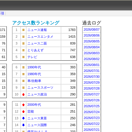
事項
|
アクセス数ランキング
過去ログ
2026/08/07
171
1
ニュース速報
1783
2026/08/06
159
2
ニュースエンタメ
1415
2026/08/05
76
3
ニュース二面
839
2026/08/04
71
4
とりあえず
747
2026/08/03
61
5
テレビ
638
2026/08/02
2026/08/01
40
6
1990年代
393
2026/07/31
15
7
1980年代
359
2026/07/30
15
8
車/自動車
349
2026/07/29
13
9
ニューススポーツ
328
2026/07/28
9
10
ニュース政治
290
2026/07/27
2026/07/26
9
11
2000年代
281
2026/07/25
9
12
芸能
251
2026/07/24
2026/07/23
7
13
ニュース東亜
250
2026/07/22
7
14
ニュース国際
246
2026/07/21
7
15
爆笑/おもしろ
233