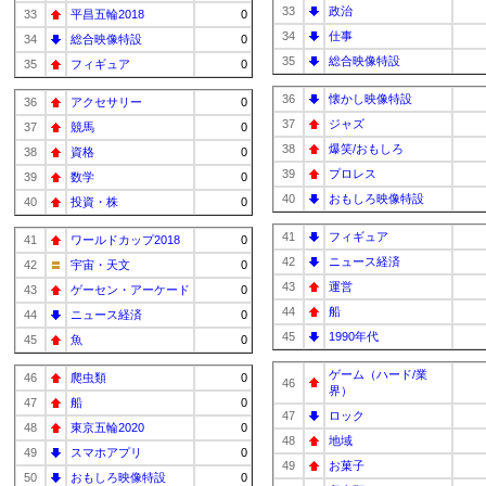
33
政治
33
平昌五輪2018
0
34
仕事
34
総合映像特設
0
35
総合映像特設
35
フィギュア
0
36
懐かし映像特設
36
アクセサリー
0
37
ジャズ
37
競馬
0
38
爆笑/おもしろ
38
資格
0
39
プロレス
39
数学
0
40
おもしろ映像特設
40
投資・株
0
41
フィギュア
41
ワールドカップ2018
0
42
ニュース経済
42
宇宙・天文
0
43
運営
43
ゲーセン・アーケード
0
44
船
44
ニュース経済
0
45
1990年代
45
魚
0
ゲーム（ハード/業
46
爬虫類
0
46
界）
47
船
0
47
ロック
48
東京五輪2020
0
48
地域
49
スマホアプリ
0
49
お菓子
50
おもしろ映像特設
0