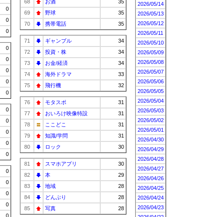
68
お酒
35
2026/05/14
0
69
野球
35
2026/05/13
0
2026/05/12
70
携帯電話
35
0
2026/05/11
71
ギャンブル
34
2026/05/10
0
72
投資・株
34
2026/05/09
0
2026/05/08
73
お金/経済
34
0
2026/05/07
74
海外ドラマ
33
0
2026/05/06
75
飛行機
32
2026/05/05
0
2026/05/04
76
モタスポ
31
0
2026/05/03
77
おいろけ映像特設
31
2026/05/02
0
78
ここどこ
31
2026/05/01
0
79
知識/学問
31
2026/04/30
0
80
ロック
30
2026/04/29
0
2026/04/28
81
スマホアプリ
30
2026/04/27
0
82
本
29
2026/04/26
0
83
地域
28
2026/04/25
0
84
どんぶり
28
2026/04/24
0
2026/04/23
85
写真
28
0