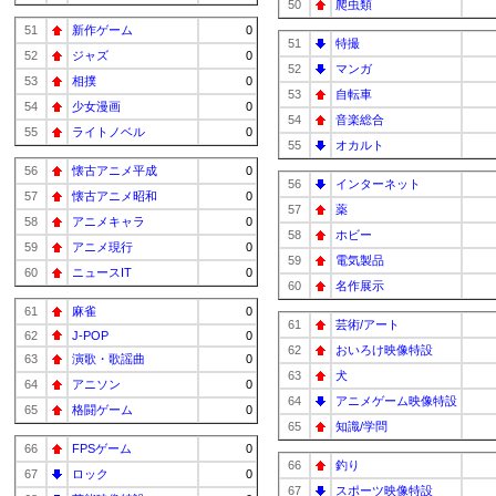
50
爬虫類
51
新作ゲーム
0
51
特撮
52
ジャズ
0
52
マンガ
53
相撲
0
53
自転車
54
少女漫画
0
54
音楽総合
55
ライトノベル
0
55
オカルト
56
懐古アニメ平成
0
56
インターネット
57
懐古アニメ昭和
0
57
薬
58
アニメキャラ
0
58
ホビー
59
アニメ現行
0
59
電気製品
60
ニュースIT
0
60
名作展示
61
麻雀
0
61
芸術/アート
62
J-POP
0
62
おいろけ映像特設
63
演歌・歌謡曲
0
63
犬
64
アニソン
0
64
アニメゲーム映像特設
65
格闘ゲーム
0
65
知識/学問
66
FPSゲーム
0
66
釣り
67
ロック
0
67
スポーツ映像特設